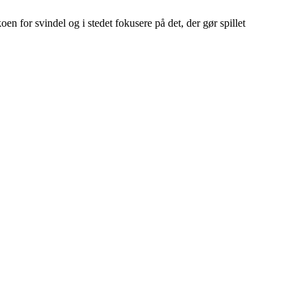
n for svindel og i stedet fokusere på det, der gør spillet