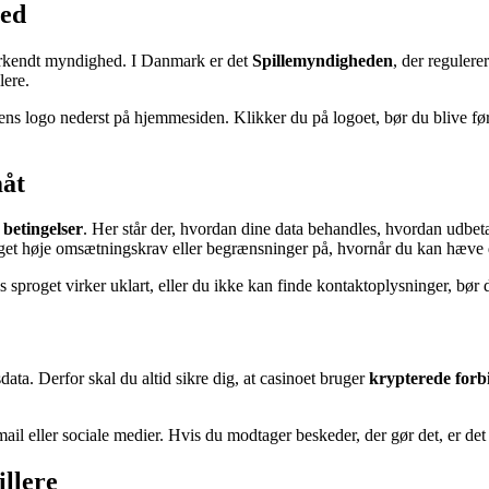
hed
anerkendt myndighed. I Danmark er det
Spillemyndigheden
, der regulere
lere.
ns logo nederst på hjemmesiden. Klikker du på logoet, bør du blive ført t
måt
 betingelser
. Her står der, hvordan dine data behandles, hvordan udbeta
get høje omsætningskrav eller begrænsninger på, hvornår du kan hæve d
is sproget virker uklart, eller du ikke kan finde kontaktoplysninger, bør d
data. Derfor skal du altid sikre dig, at casinoet bruger
krypterede forb
mail eller sociale medier. Hvis du modtager beskeder, der gør det, er det
illere