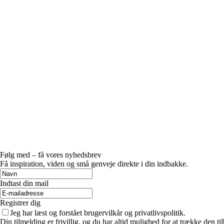
Følg med – få vores nyhedsbrev
Få inspiration, viden og små genveje direkte i din indbakke.
Indtast din mail
Registrer dig
Jeg har læst og forstået brugervilkår og privatlivspolitik.
Din tilmelding er frivillig, og du har altid mulighed for at trække den 