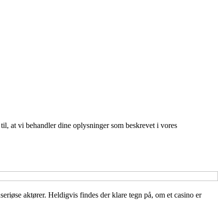
 til, at vi behandler dine oplysninger som beskrevet i vores
eriøse aktører. Heldigvis findes der klare tegn på, om et casino er