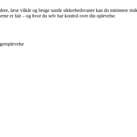
dere, læse vilkår og bruge sunde sikkerhedsvaner kan du minimere risikoe
lerne er fair – og hvor du selv har kontrol over din oplevelse.
geroplevelse