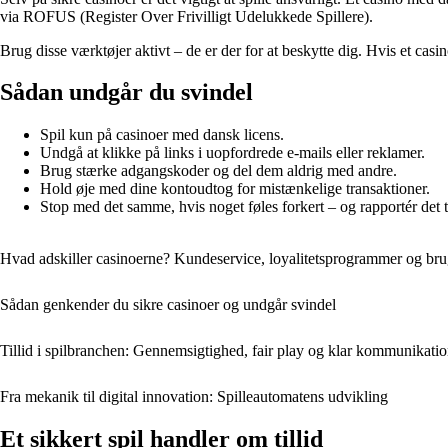
via ROFUS (Register Over Frivilligt Udelukkede Spillere).
Brug disse værktøjer aktivt – de er der for at beskytte dig. Hvis et casin
Sådan undgår du svindel
Spil kun på casinoer med dansk licens.
Undgå at klikke på links i uopfordrede e-mails eller reklamer.
Brug stærke adgangskoder og del dem aldrig med andre.
Hold øje med dine kontoudtog for mistænkelige transaktioner.
Stop med det samme, hvis noget føles forkert – og rapportér det 
Hvad adskiller casinoerne? Kundeservice, loyalitetsprogrammer og bru
Sådan genkender du sikre casinoer og undgår svindel
Tillid i spilbranchen: Gennemsigtighed, fair play og klar kommunikat
Fra mekanik til digital innovation: Spilleautomatens udvikling
Et sikkert spil handler om tillid