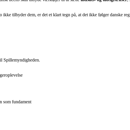
o ikke tilbyder dem, er det et klart tegn på, at det ikke følger danske reg
til Spillemyndigheden.
geroplevelse
ion som fundament