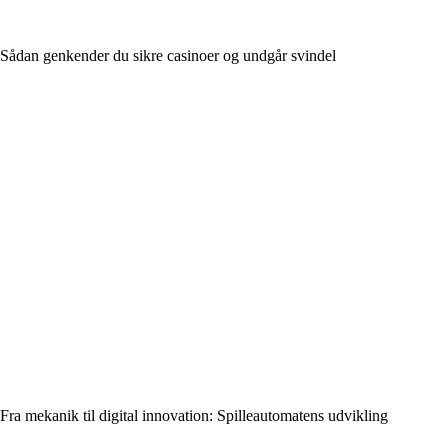
Sådan genkender du sikre casinoer og undgår svindel
Fra mekanik til digital innovation: Spilleautomatens udvikling