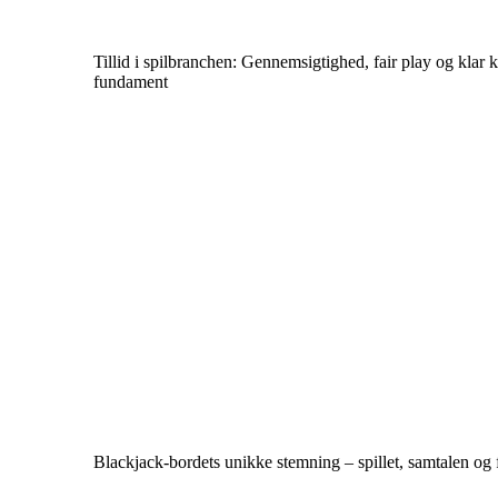
Tillid i spilbranchen: Gennemsigtighed, fair play og kla
fundament
Blackjack-bordets unikke stemning – spillet, samtalen og 