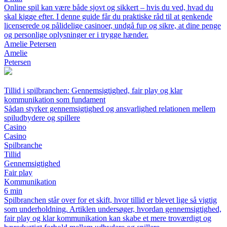
Online spil kan være både sjovt og sikkert – hvis du ved, hvad du
skal kigge efter. I denne guide får du praktiske råd til at genkende
licenserede og pålidelige casinoer, undgå fup og sikre, at dine penge
og personlige oplysninger er i trygge hænder.
Amelie Petersen
Amelie
Petersen
Tillid i spilbranchen: Gennemsigtighed, fair play og klar
kommunikation som fundament
Sådan styrker gennemsigtighed og ansvarlighed relationen mellem
spiludbydere og spillere
Casino
Casino
Spilbranche
Tillid
Gennemsigtighed
Fair play
Kommunikation
6 min
Spilbranchen står over for et skift, hvor tillid er blevet lige så vigtig
som underholdning. Artiklen undersøger, hvordan gennemsigtighed,
fair play og klar kommunikation kan skabe et mere troværdigt og