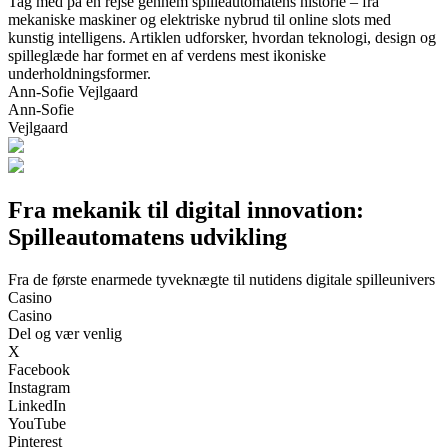
Tag med på en rejse gennem spilleautomatens historie – fra
mekaniske maskiner og elektriske nybrud til online slots med
kunstig intelligens. Artiklen udforsker, hvordan teknologi, design og
spilleglæde har formet en af verdens mest ikoniske
underholdningsformer.
Ann-Sofie Vejlgaard
Ann-Sofie
Vejlgaard
Fra mekanik til digital innovation:
Spilleautomatens udvikling
Fra de første enarmede tyveknægte til nutidens digitale spilleunivers
Casino
Casino
Del og vær venlig
X
Facebook
Instagram
LinkedIn
YouTube
Pinterest