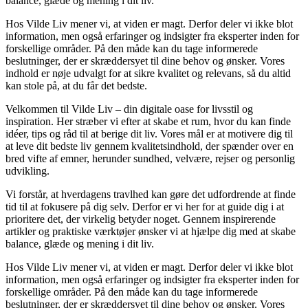
balance, glæde og mening i dit liv.
Hos Vilde Liv mener vi, at viden er magt. Derfor deler vi ikke blot
information, men også erfaringer og indsigter fra eksperter inden for
forskellige områder. På den måde kan du tage informerede
beslutninger, der er skræddersyet til dine behov og ønsker. Vores
indhold er nøje udvalgt for at sikre kvalitet og relevans, så du altid
kan stole på, at du får det bedste.
Velkommen til Vilde Liv – din digitale oase for livsstil og
inspiration. Her stræber vi efter at skabe et rum, hvor du kan finde
idéer, tips og råd til at berige dit liv. Vores mål er at motivere dig til
at leve dit bedste liv gennem kvalitetsindhold, der spænder over en
bred vifte af emner, herunder sundhed, velvære, rejser og personlig
udvikling.
Vi forstår, at hverdagens travlhed kan gøre det udfordrende at finde
tid til at fokusere på dig selv. Derfor er vi her for at guide dig i at
prioritere det, der virkelig betyder noget. Gennem inspirerende
artikler og praktiske værktøjer ønsker vi at hjælpe dig med at skabe
balance, glæde og mening i dit liv.
Hos Vilde Liv mener vi, at viden er magt. Derfor deler vi ikke blot
information, men også erfaringer og indsigter fra eksperter inden for
forskellige områder. På den måde kan du tage informerede
beslutninger, der er skræddersyet til dine behov og ønsker. Vores