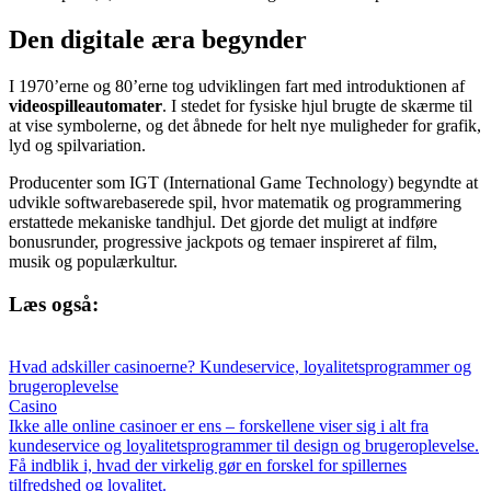
Den digitale æra begynder
I 1970’erne og 80’erne tog udviklingen fart med introduktionen af
videospilleautomater
. I stedet for fysiske hjul brugte de skærme til
at vise symbolerne, og det åbnede for helt nye muligheder for grafik,
lyd og spilvariation.
Producenter som IGT (International Game Technology) begyndte at
udvikle softwarebaserede spil, hvor matematik og programmering
erstattede mekaniske tandhjul. Det gjorde det muligt at indføre
bonusrunder, progressive jackpots og temaer inspireret af film,
musik og populærkultur.
Læs også:
Hvad adskiller casinoerne? Kundeservice, loyalitetsprogrammer og
brugeroplevelse
Casino
Ikke alle online casinoer er ens – forskellene viser sig i alt fra
kundeservice og loyalitetsprogrammer til design og brugeroplevelse.
Få indblik i, hvad der virkelig gør en forskel for spillernes
tilfredshed og loyalitet.