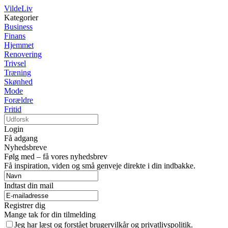
VildeLiv
Kategorier
Business
Finans
Hjemmet
Renovering
Trivsel
Træning
Skønhed
Mode
Forældre
Fritid
Login
Få adgang
Nyhedsbreve
Følg med – få vores nyhedsbrev
Få inspiration, viden og små genveje direkte i din indbakke.
Indtast din mail
Registrer dig
Mange tak for din tilmelding
Jeg har læst og forstået brugervilkår og privatlivspolitik.