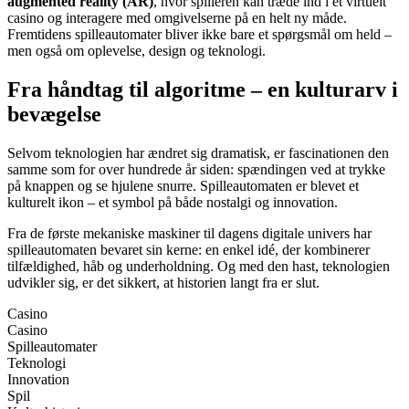
augmented reality (AR)
, hvor spilleren kan træde ind i et virtuelt
casino og interagere med omgivelserne på en helt ny måde.
Fremtidens spilleautomater bliver ikke bare et spørgsmål om held –
men også om oplevelse, design og teknologi.
Fra håndtag til algoritme – en kulturarv i
bevægelse
Selvom teknologien har ændret sig dramatisk, er fascinationen den
samme som for over hundrede år siden: spændingen ved at trykke
på knappen og se hjulene snurre. Spilleautomaten er blevet et
kulturelt ikon – et symbol på både nostalgi og innovation.
Fra de første mekaniske maskiner til dagens digitale univers har
spilleautomaten bevaret sin kerne: en enkel idé, der kombinerer
tilfældighed, håb og underholdning. Og med den hast, teknologien
udvikler sig, er det sikkert, at historien langt fra er slut.
Casino
Casino
Spilleautomater
Teknologi
Innovation
Spil