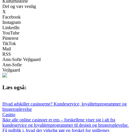
Kulturhistorie
Del og vær venlig
X
Facebook
Instagram
LinkedIn
YouTube
Pinterest
TikTok
Mail
RSS
Ann-Sofie Vejlgaard
Ann-Sofie
Vejlgaard
Læs også:
Hvad adskiller casinoerne? Kundeservice, loyalitetsprogrammer og
brugeroplevelse
Casino
Ikke alle online casinoer er ens – forskellene viser sig i alt fra
kundeservice og loyalitetsprogrammer til design og brugeroplevelse.
Få indblik i, hvad der virkelig gør en forskel for spillernes