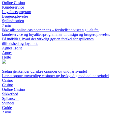
Online Casino
Kundeservice
Loyalitetsprogram
Brugeroplevelse
Spilindustrien
7 min
Ikke alle online casinoer er ens – forskellene viser sig i alt fra
kundeservice og loyalitetsprogrammer til design og brugeroplevelse.
Få indblik i, hvad der virkelig gør en forskel for spillernes
tilfredshed og loyalitet.
Agnes Holte
Agnes
Holte
Sådan genkender du sikre casinoer og undgår svindel
Lær at spotte troværdige casinoer og beskyt dig mod online svindel
Casino
Casino
Online Casino
Sikkerhed
Spilansvar
Svindel
Guide
2 min