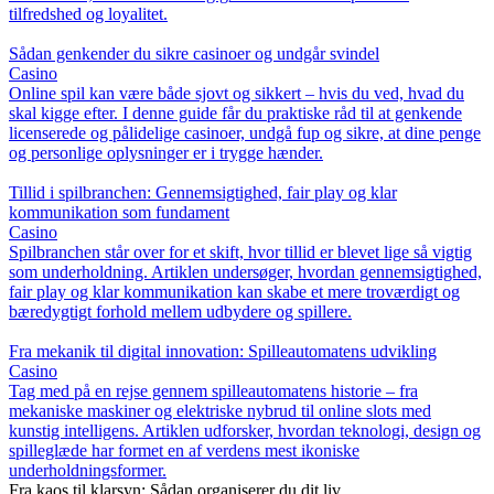
tilfredshed og loyalitet.
Sådan genkender du sikre casinoer og undgår svindel
Casino
Online spil kan være både sjovt og sikkert – hvis du ved, hvad du
skal kigge efter. I denne guide får du praktiske råd til at genkende
licenserede og pålidelige casinoer, undgå fup og sikre, at dine penge
og personlige oplysninger er i trygge hænder.
Tillid i spilbranchen: Gennemsigtighed, fair play og klar
kommunikation som fundament
Casino
Spilbranchen står over for et skift, hvor tillid er blevet lige så vigtig
som underholdning. Artiklen undersøger, hvordan gennemsigtighed,
fair play og klar kommunikation kan skabe et mere troværdigt og
bæredygtigt forhold mellem udbydere og spillere.
Fra mekanik til digital innovation: Spilleautomatens udvikling
Casino
Tag med på en rejse gennem spilleautomatens historie – fra
mekaniske maskiner og elektriske nybrud til online slots med
kunstig intelligens. Artiklen udforsker, hvordan teknologi, design og
spilleglæde har formet en af verdens mest ikoniske
underholdningsformer.
Fra kaos til klarsyn: Sådan organiserer du dit liv