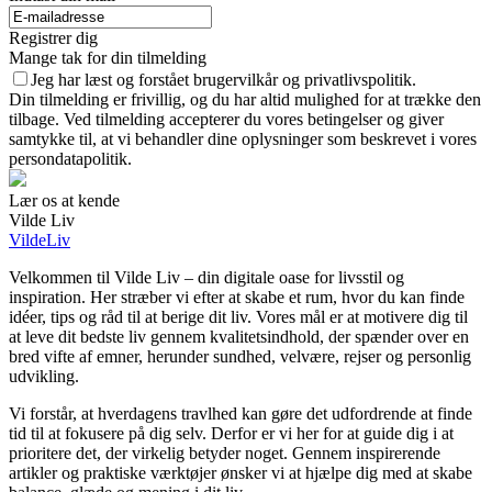
Registrer dig
Mange tak for din tilmelding
Jeg har læst og forstået brugervilkår og privatlivspolitik.
Din tilmelding er frivillig, og du har altid mulighed for at trække den
tilbage. Ved tilmelding accepterer du vores betingelser og giver
samtykke til, at vi behandler dine oplysninger som beskrevet i vores
persondatapolitik.
Lær os at kende
Vilde Liv
VildeLiv
Velkommen til Vilde Liv – din digitale oase for livsstil og
inspiration. Her stræber vi efter at skabe et rum, hvor du kan finde
idéer, tips og råd til at berige dit liv. Vores mål er at motivere dig til
at leve dit bedste liv gennem kvalitetsindhold, der spænder over en
bred vifte af emner, herunder sundhed, velvære, rejser og personlig
udvikling.
Vi forstår, at hverdagens travlhed kan gøre det udfordrende at finde
tid til at fokusere på dig selv. Derfor er vi her for at guide dig i at
prioritere det, der virkelig betyder noget. Gennem inspirerende
artikler og praktiske værktøjer ønsker vi at hjælpe dig med at skabe