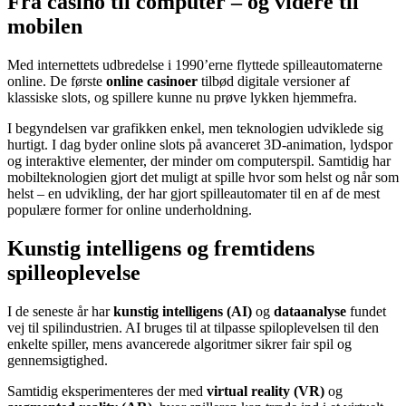
Fra casino til computer – og videre til
mobilen
Med internettets udbredelse i 1990’erne flyttede spilleautomaterne
online. De første
online casinoer
tilbød digitale versioner af
klassiske slots, og spillere kunne nu prøve lykken hjemmefra.
I begyndelsen var grafikken enkel, men teknologien udviklede sig
hurtigt. I dag byder online slots på avanceret 3D-animation, lydspor
og interaktive elementer, der minder om computerspil. Samtidig har
mobilteknologien gjort det muligt at spille hvor som helst og når som
helst – en udvikling, der har gjort spilleautomater til en af de mest
populære former for online underholdning.
Kunstig intelligens og fremtidens
spilleoplevelse
I de seneste år har
kunstig intelligens (AI)
og
dataanalyse
fundet
vej til spilindustrien. AI bruges til at tilpasse spiloplevelsen til den
enkelte spiller, mens avancerede algoritmer sikrer fair spil og
gennemsigtighed.
Samtidig eksperimenteres der med
virtual reality (VR)
og