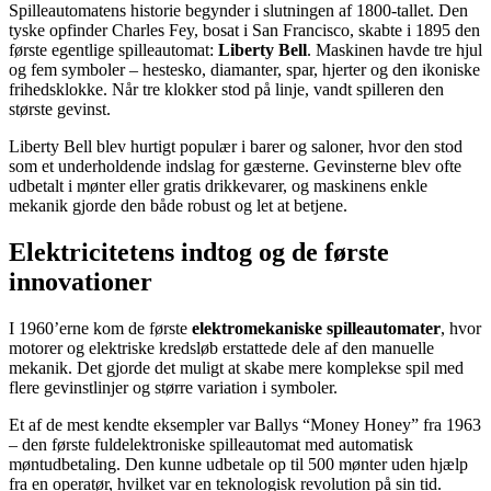
Spilleautomatens historie begynder i slutningen af 1800-tallet. Den
tyske opfinder Charles Fey, bosat i San Francisco, skabte i 1895 den
første egentlige spilleautomat:
Liberty Bell
. Maskinen havde tre hjul
og fem symboler – hestesko, diamanter, spar, hjerter og den ikoniske
frihedsklokke. Når tre klokker stod på linje, vandt spilleren den
største gevinst.
Liberty Bell blev hurtigt populær i barer og saloner, hvor den stod
som et underholdende indslag for gæsterne. Gevinsterne blev ofte
udbetalt i mønter eller gratis drikkevarer, og maskinens enkle
mekanik gjorde den både robust og let at betjene.
Elektricitetens indtog og de første
innovationer
I 1960’erne kom de første
elektromekaniske spilleautomater
, hvor
motorer og elektriske kredsløb erstattede dele af den manuelle
mekanik. Det gjorde det muligt at skabe mere komplekse spil med
flere gevinstlinjer og større variation i symboler.
Et af de mest kendte eksempler var Ballys “Money Honey” fra 1963
– den første fuldelektroniske spilleautomat med automatisk
møntudbetaling. Den kunne udbetale op til 500 mønter uden hjælp
fra en operatør, hvilket var en teknologisk revolution på sin tid.