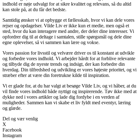
indhold er nøje udvalgt for at sikre kvalitet og relevans, så du altid
kan stole på, at du får det bedste.
Samtidig ønsker vi at opbygge et fællesskab, hvor vi kan dele vores
rejser og opdagelser. Vilde Liv er ikke kun et medie, men også et
sted, hvor du kan interagere med andre, der deler dine interesser. Vi
opfordrer dig til at deltage i samtalen, stille spørgsmål og dele dine
egne oplevelser, så vi sammen kan lære og vokse.
Vores passion for livsstil og velvære driver os til konstant at udvikle
og forbedre vores indhold. Vi arbejder hårdt for at forblive relevante
og tilbyde dig de nyeste trends og indsigt, der kan forbedre din
hverdag. Din tilfredshed og udvikling er vores højeste prioritet, og vi
stræber efter at være din foretrukne kilde til inspiration.
Vi er glade for, at du har valgt at besøge Vilde Liv, og vi håber, at du
vil finde vores indhold både nyttigt og inspirerende. Tøv ikke med at
dykke ned i vores artikler og lade dig fordybe i en verden af
muligheder. Sammen kan vi skabe et liv fyldt med eventyr, læring
og glæde.
Del og vær venlig
X
Facebook
Instagram