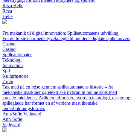
bæredygtigt forhold mellem udbydere og spillere.
Reza Helle
Reza
Helle
Fra mekanik til digital innovation: Spilleautomatens udvikling
Fra de første enarmede tyveknægte til nutidens digitale spilleunivers
Casino
Casino
Spilleautomater
Teknologi
Innovation
Spil
Kulturhistorie
7 min
Tag med på en rejse gennem spilleautomatens historie – fra
mekaniske maskiner og elektriske nybrud til online slots med
kunstig intelligens. Artiklen udforsker, hvordan teknologi, design og
spilleglæde har formet en af verdens mest ikoniske
underholdningsformer.
Ann-Sofie Vejlgaard
Ann-Sofie
Vejlgaard