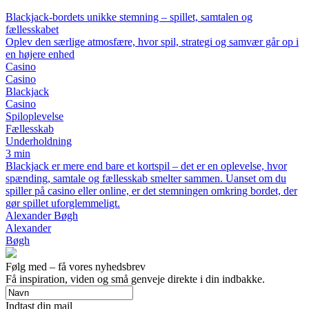
Blackjack-bordets unikke stemning – spillet, samtalen og
fællesskabet
Oplev den særlige atmosfære, hvor spil, strategi og samvær går op i
en højere enhed
Casino
Casino
Blackjack
Casino
Spiloplevelse
Fællesskab
Underholdning
3 min
Blackjack er mere end bare et kortspil – det er en oplevelse, hvor
spænding, samtale og fællesskab smelter sammen. Uanset om du
spiller på casino eller online, er det stemningen omkring bordet, der
gør spillet uforglemmeligt.
Alexander Bøgh
Alexander
Bøgh
Følg med – få vores nyhedsbrev
Få inspiration, viden og små genveje direkte i din indbakke.
Indtast din mail