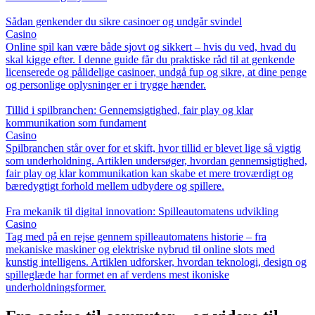
Sådan genkender du sikre casinoer og undgår svindel
Casino
Online spil kan være både sjovt og sikkert – hvis du ved, hvad du
skal kigge efter. I denne guide får du praktiske råd til at genkende
licenserede og pålidelige casinoer, undgå fup og sikre, at dine penge
og personlige oplysninger er i trygge hænder.
Tillid i spilbranchen: Gennemsigtighed, fair play og klar
kommunikation som fundament
Casino
Spilbranchen står over for et skift, hvor tillid er blevet lige så vigtig
som underholdning. Artiklen undersøger, hvordan gennemsigtighed,
fair play og klar kommunikation kan skabe et mere troværdigt og
bæredygtigt forhold mellem udbydere og spillere.
Fra mekanik til digital innovation: Spilleautomatens udvikling
Casino
Tag med på en rejse gennem spilleautomatens historie – fra
mekaniske maskiner og elektriske nybrud til online slots med
kunstig intelligens. Artiklen udforsker, hvordan teknologi, design og
spilleglæde har formet en af verdens mest ikoniske
underholdningsformer.