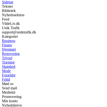
Sidetræ
Tekster
Bibliotek
Nyhedssektion
Feed
VildeLiv.dk
Unik Trafik
support@uniktrafik.dk
Kategorier
Business
Finans
Hjemmet
Renovering
Trivsel
Træning
Skønhed
Mode
Forældre
Fritid
Mød os
Send mail
Mediekit
Promovering
Min konto
Nyhedsbreve