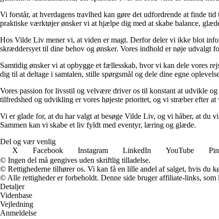
Vi forstår, at hverdagens travlhed kan gøre det udfordrende at finde tid t
praktiske værktøjer ønsker vi at hjælpe dig med at skabe balance, glæde
Hos Vilde Liv mener vi, at viden er magt. Derfor deler vi ikke blot inf
skræddersyet til dine behov og ønsker. Vores indhold er nøje udvalgt for a
Samtidig ønsker vi at opbygge et fællesskab, hvor vi kan dele vores rej
dig til at deltage i samtalen, stille spørgsmål og dele dine egne opleve
Vores passion for livsstil og velvære driver os til konstant at udvikle o
tilfredshed og udvikling er vores højeste prioritet, og vi stræber efter at 
Vi er glade for, at du har valgt at besøge Vilde Liv, og vi håber, at du
Sammen kan vi skabe et liv fyldt med eventyr, læring og glæde.
Del og vær venlig
X
Facebook
Instagram
LinkedIn
YouTube
Pin
© Ingen del må gengives uden skriftlig tilladelse.
© Rettighederne tilhører os. Vi kan få en lille andel af salget, hvis du
© Alle rettigheder er forbeholdt. Denne side bruger affiliate-links, som
Detaljer
Videnbase
Vejledning
Anmeldelse