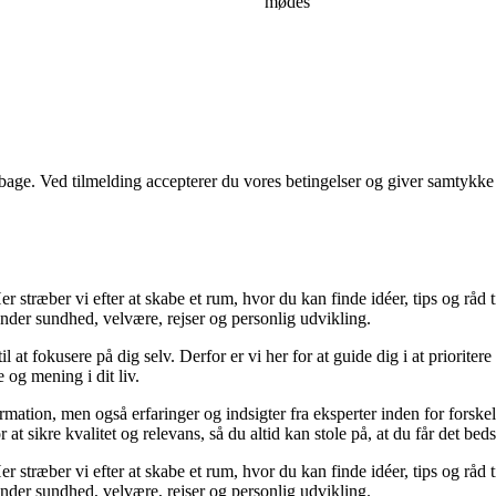
mødes
tilbage. Ved tilmelding accepterer du vores betingelser og giver samtykke
 stræber vi efter at skabe et rum, hvor du kan finde idéer, tips og råd til 
nder sundhed, velvære, rejser og personlig udvikling.
il at fokusere på dig selv. Derfor er vi her for at guide dig i at priorite
 og mening i dit liv.
ormation, men også erfaringer og indsigter fra eksperter inden for forsk
t sikre kvalitet og relevans, så du altid kan stole på, at du får det beds
 stræber vi efter at skabe et rum, hvor du kan finde idéer, tips og råd til 
nder sundhed, velvære, rejser og personlig udvikling.