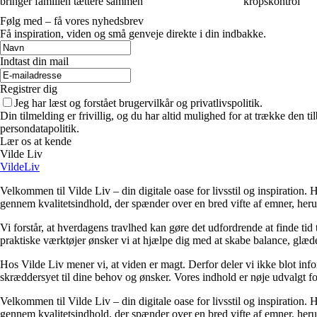
bringer familien tættere sammen
kropskontrol
Følg med – få vores nyhedsbrev
Få inspiration, viden og små genveje direkte i din indbakke.
Indtast din mail
Registrer dig
Jeg har læst og forstået brugervilkår og privatlivspolitik.
Din tilmelding er frivillig, og du har altid mulighed for at trække den 
persondatapolitik.
Lær os at kende
Vilde Liv
VildeLiv
Velkommen til Vilde Liv – din digitale oase for livsstil og inspiration. Her
gennem kvalitetsindhold, der spænder over en bred vifte af emner, heru
Vi forstår, at hverdagens travlhed kan gøre det udfordrende at finde tid t
praktiske værktøjer ønsker vi at hjælpe dig med at skabe balance, glæde
Hos Vilde Liv mener vi, at viden er magt. Derfor deler vi ikke blot inf
skræddersyet til dine behov og ønsker. Vores indhold er nøje udvalgt for a
Velkommen til Vilde Liv – din digitale oase for livsstil og inspiration. Her
gennem kvalitetsindhold, der spænder over en bred vifte af emner, heru