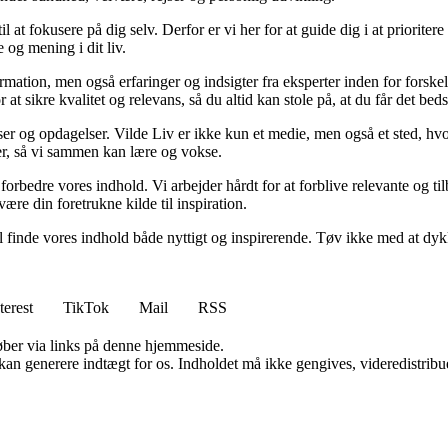
il at fokusere på dig selv. Derfor er vi her for at guide dig i at priorite
 og mening i dit liv.
ormation, men også erfaringer og indsigter fra eksperter inden for forsk
t sikre kvalitet og relevans, så du altid kan stole på, at du får det beds
ser og opdagelser. Vilde Liv er ikke kun et medie, men også et sted, hvo
lser, så vi sammen kan lære og vokse.
g forbedre vores indhold. Vi arbejder hårdt for at forblive relevante og 
være din foretrukne kilde til inspiration.
 vil finde vores indhold både nyttigt og inspirerende. Tøv ikke med at dy
terest
TikTok
Mail
RSS
 køber via links på denne hjemmeside.
 kan generere indtægt for os. Indholdet må ikke gengives, videredistribue