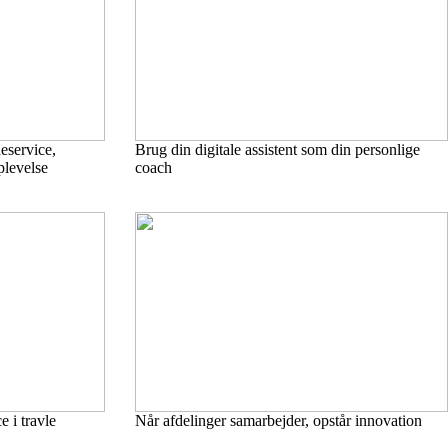
eservice,
Brug din digitale assistent som din personlige
plevelse
coach
e i travle
Når afdelinger samarbejder, opstår innovation