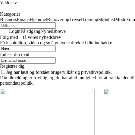
VildeLiv
Kategorier
Business
Finans
Hjemmet
Renovering
Trivsel
Træning
Skønhed
Mode
Foræ
Login
Få adgang
Nyhedsbreve
Følg med – få vores nyhedsbrev
Få inspiration, viden og små genveje direkte i din indbakke.
Indtast din mail
Registrer dig
Jeg har læst og forstået brugervilkår og privatlivspolitik.
Din tilmelding er frivillig, og du har altid mulighed for at trække den 
persondatapolitik.