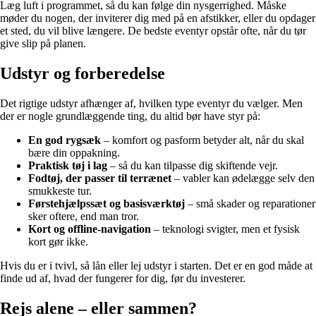
Læg luft i programmet, så du kan følge din nysgerrighed. Måske
møder du nogen, der inviterer dig med på en afstikker, eller du opdager
et sted, du vil blive længere. De bedste eventyr opstår ofte, når du tør
give slip på planen.
Udstyr og forberedelse
Det rigtige udstyr afhænger af, hvilken type eventyr du vælger. Men
der er nogle grundlæggende ting, du altid bør have styr på:
En god rygsæk
– komfort og pasform betyder alt, når du skal
bære din oppakning.
Praktisk tøj i lag
– så du kan tilpasse dig skiftende vejr.
Fodtøj, der passer til terrænet
– vabler kan ødelægge selv den
smukkeste tur.
Førstehjælpssæt og basisværktøj
– små skader og reparationer
sker oftere, end man tror.
Kort og offline-navigation
– teknologi svigter, men et fysisk
kort gør ikke.
Hvis du er i tvivl, så lån eller lej udstyr i starten. Det er en god måde at
finde ud af, hvad der fungerer for dig, før du investerer.
Rejs alene – eller sammen?