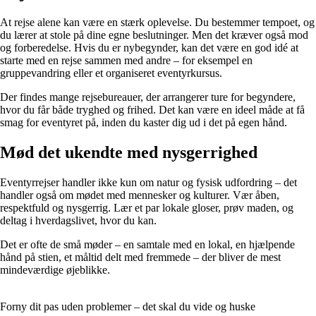
At rejse alene kan være en stærk oplevelse. Du bestemmer tempoet, og
du lærer at stole på dine egne beslutninger. Men det kræver også mod
og forberedelse. Hvis du er nybegynder, kan det være en god idé at
starte med en rejse sammen med andre – for eksempel en
gruppevandring eller et organiseret eventyrkursus.
Der findes mange rejsebureauer, der arrangerer ture for begyndere,
hvor du får både tryghed og frihed. Det kan være en ideel måde at få
smag for eventyret på, inden du kaster dig ud i det på egen hånd.
Mød det ukendte med nysgerrighed
Eventyrrejser handler ikke kun om natur og fysisk udfordring – det
handler også om mødet med mennesker og kulturer. Vær åben,
respektfuld og nysgerrig. Lær et par lokale gloser, prøv maden, og
deltag i hverdagslivet, hvor du kan.
Det er ofte de små møder – en samtale med en lokal, en hjælpende
hånd på stien, et måltid delt med fremmede – der bliver de mest
mindeværdige øjeblikke.
Forny dit pas uden problemer – det skal du vide og huske