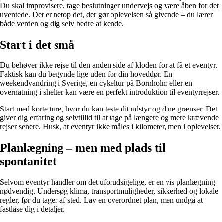
Du skal improvisere, tage beslutninger undervejs og være åben for det
uventede. Det er netop det, der gør oplevelsen så givende – du lærer
både verden og dig selv bedre at kende.
Start i det små
Du behøver ikke rejse til den anden side af kloden for at få et eventyr.
Faktisk kan du begynde lige uden for din hoveddør. En
weekendvandring i Sverige, en cykeltur på Bornholm eller en
overnatning i shelter kan være en perfekt introduktion til eventyrrejser.
Start med korte ture, hvor du kan teste dit udstyr og dine grænser. Det
giver dig erfaring og selvtillid til at tage på længere og mere krævende
rejser senere. Husk, at eventyr ikke måles i kilometer, men i oplevelser.
Planlægning – men med plads til
spontanitet
Selvom eventyr handler om det uforudsigelige, er en vis planlægning
nødvendig. Undersøg klima, transportmuligheder, sikkerhed og lokale
regler, før du tager af sted. Lav en overordnet plan, men undgå at
fastlåse dig i detaljer.