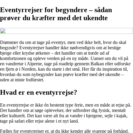
Eventyrrejser for begyndere – sådan
prøver du kræfter med det ukendte
Drømmer du om at tage på eventyr, men ved ikke helt, hvor du skal
begynde? Eventyrrejser handler ikke nødvendigvis om at bestige
bjerge eller krydse ørkener – det handler om at træde ud af
komfortzonen og opleve verden på en ny måde. Uanset om du vil på
en vandretur i Alperne, tage på roadtrip gennem Balkan eller udforske
en fjern ø i Norden, kan du starte i det små. Her får du inspiration til,
hvordan du som nybegynder kan prøve kræfter med det ukendte –
uden at miste fodfæstet.
Hvad er en eventyrrejse?
En eventyrrejse er ikke én bestemt type ferie, men en måde at rejse på.
Det handler om at søge oplevelser, der udfordrer dig fysisk, mentalt
eller kulturelt. Det kan være alt fra at vandre i bjergene, sejle i kajak,
tage på safari eller rejse alene i et nyt land.
Fælles for eventyrrejser er, at du ikke kender alle svarene på forhånd.