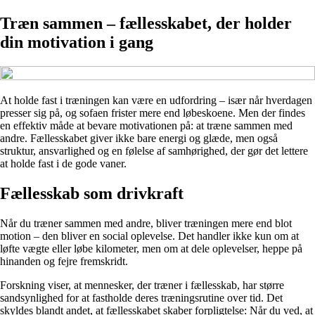
Træn sammen – fællesskabet, der holder
din motivation i gang
At holde fast i træningen kan være en udfordring – især når hverdagen
presser sig på, og sofaen frister mere end løbeskoene. Men der findes
en effektiv måde at bevare motivationen på: at træne sammen med
andre. Fællesskabet giver ikke bare energi og glæde, men også
struktur, ansvarlighed og en følelse af samhørighed, der gør det lettere
at holde fast i de gode vaner.
Fællesskab som drivkraft
Når du træner sammen med andre, bliver træningen mere end blot
motion – den bliver en social oplevelse. Det handler ikke kun om at
løfte vægte eller løbe kilometer, men om at dele oplevelser, heppe på
hinanden og fejre fremskridt.
Forskning viser, at mennesker, der træner i fællesskab, har større
sandsynlighed for at fastholde deres træningsrutine over tid. Det
skyldes blandt andet, at fællesskabet skaber forpligtelse: Når du ved, at