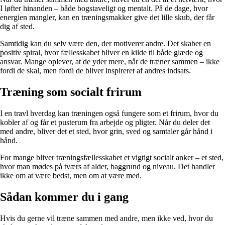
I løfter hinanden – både bogstaveligt og mentalt. På de dage, hvor
energien mangler, kan en træningsmakker give det lille skub, der får
dig af sted.
Samtidig kan du selv være den, der motiverer andre. Det skaber en
positiv spiral, hvor fællesskabet bliver en kilde til både glæde og
ansvar. Mange oplever, at de yder mere, når de træner sammen – ikke
fordi de skal, men fordi de bliver inspireret af andres indsats.
Træning som socialt frirum
I en travl hverdag kan træningen også fungere som et frirum, hvor du
kobler af og får et pusterum fra arbejde og pligter. Når du deler det
med andre, bliver det et sted, hvor grin, sved og samtaler går hånd i
hånd.
For mange bliver træningsfællesskabet et vigtigt socialt anker – et sted,
hvor man mødes på tværs af alder, baggrund og niveau. Det handler
ikke om at være bedst, men om at være med.
Sådan kommer du i gang
Hvis du gerne vil træne sammen med andre, men ikke ved, hvor du