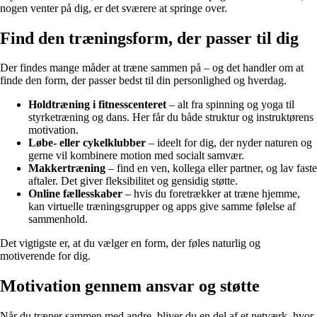
nogen venter på dig, er det sværere at springe over.
Find den træningsform, der passer til dig
Der findes mange måder at træne sammen på – og det handler om at
finde den form, der passer bedst til din personlighed og hverdag.
Holdtræning i fitnesscenteret
– alt fra spinning og yoga til
styrketræning og dans. Her får du både struktur og instruktørens
motivation.
Løbe- eller cykelklubber
– ideelt for dig, der nyder naturen og
gerne vil kombinere motion med socialt samvær.
Makkertræning
– find en ven, kollega eller partner, og lav faste
aftaler. Det giver fleksibilitet og gensidig støtte.
Online fællesskaber
– hvis du foretrækker at træne hjemme,
kan virtuelle træningsgrupper og apps give samme følelse af
sammenhold.
Det vigtigste er, at du vælger en form, der føles naturlig og
motiverende for dig.
Motivation gennem ansvar og støtte
Når du træner sammen med andre, bliver du en del af et netværk, hvor