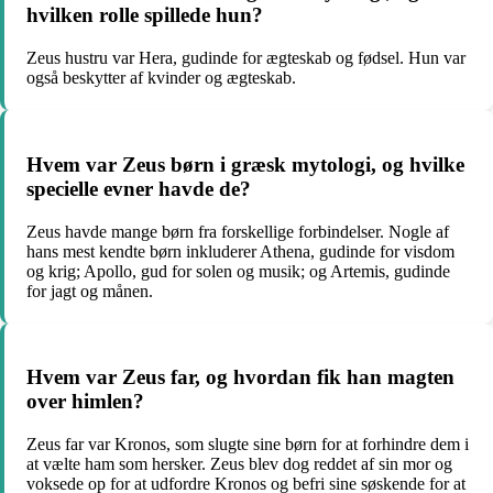
hvilken rolle spillede hun?
Zeus hustru var Hera, gudinde for ægteskab og fødsel. Hun var
også beskytter af kvinder og ægteskab.
Hvem var Zeus børn i græsk mytologi, og hvilke
specielle evner havde de?
Zeus havde mange børn fra forskellige forbindelser. Nogle af
hans mest kendte børn inkluderer Athena, gudinde for visdom
og krig; Apollo, gud for solen og musik; og Artemis, gudinde
for jagt og månen.
Hvem var Zeus far, og hvordan fik han magten
over himlen?
Zeus far var Kronos, som slugte sine børn for at forhindre dem i
at vælte ham som hersker. Zeus blev dog reddet af sin mor og
voksede op for at udfordre Kronos og befri sine søskende for at