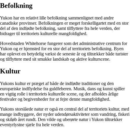
Befolkning
Yukon har en relativt lille befolkning sammenlignet med andre
canadiske provinser. Befolkningen er meget forskelligartet med en stor
del af den indfødte befolkning, samt tilflyttere fra hele verden, der
bidrager til territoriets kulturelle mangfoldighed.
Hovedstaden Whitehorse fungerer som det administrative centrum for
Yukon og er hjemsted for en stor del af territoriets befolkning. Byen
har oplevet en betydelig vækst de seneste år og tiltrækker både turister
og tilflyttere med sit smukke landskab og aktive kulturscene.
Kultur
Yukons kultur er præget af både de indfødte traditioner og den
europæiske indflydelse fra guldfeberen. Musik, dans og kunst spiller
en vigtig rolle i territoriets kulturelle scene, og der afholdes årlige
festivaler og begivenheder for at fejre denne mangfoldighed.
Yukons storslåede natur er også en central del af territoriets kultur, med
mange indbyggere, der nyder udendørsaktiviteter som vandring, fiskeri
og skiløb året rundt. Den vilde og uberørte natur i Yukon tiltrækker
eventyrlystne sjæle fra hele verden.