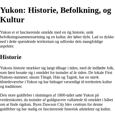
Yukon: Historie, Befolkning, og
Kultur
Yukon er et fascinerende område med en rig historie, unik
befolkningssammensætning og en kultur, der løber dybt. Lad os dykke
ned i dette spændende territorium og udforske dets mangfoldige
aspekter.
Historie
Yukons historie strækker sig langt tilbage i tiden, med de indfødte folk,
som først bosatte sig i området for tusinder af år siden. De lokale First
Nations-stammer, såsom Tlingit, Hän og Tagish, har en stærk
tilstedeværelse i Yukon og har bidraget væsentligt til territoriets kultur
og traditioner.
Den store guldfeber i slutningen af 1800-tallet satte Yukon på
verdenskortet, da tusinder af guldgravere valfartede til området i håbet
om at finde rigdom. Byen Dawson City blev centrum for denne
guldfeber og har stadig en fascinerende historisk arkitektur og kultur.