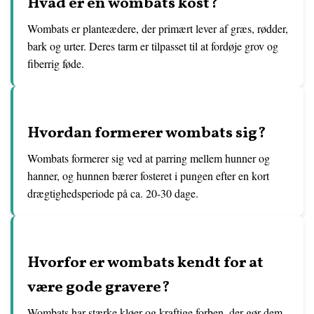
Hvad er en wombats kost?
Wombats er planteædere, der primært lever af græs, rødder,
bark og urter. Deres tarm er tilpasset til at fordøje grov og
fiberrig føde.
Hvordan formerer wombats sig?
Wombats formerer sig ved at parring mellem hunner og
hanner, og hunnen bærer fosteret i pungen efter en kort
drægtighedsperiode på ca. 20-30 dage.
Hvorfor er wombats kendt for at
være gode gravere?
Wombats har stærke kløer og kraftige forben, der gør dem