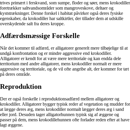
trives primært i ferskvand, som sumpe, floder og søer, mens krokodiller
foretrækker saltvandsområder som mangroveskove, deltaer og
kyststrækninger. Denne forskel i habitat påvirker også deres fysiske
egenskaber, da krokodiller har saltkirtler, der tillader dem at udskille
overskydende salt fra deres kroppe.
Adfærdsmæssige Forskelle
Når det kommer til adfærd, er alligatorer generelt mere tilbøjelige til at
undgå konfrontation og er mindre aggressive end krokodiller.
Alligatorer er kendt for at være mere territoriale og kan endda dele
territorium med andre alligatorer, mens krokodiller normalt er mere
aggressive og territoriale, og de vil ofte angribe alt, der kommer for tæt
på deres område.
Reproduktion
Der er også forskelle i reproduktionsadfærd mellem alligatorer og
krokodiller. Alligatorer bygger typisk reder af vegetation og mudder for
at lægge deres æg, mens krokodiller normalt lægger deres æg i sand
eller jord. Desuden tager alligatorhunnen typisk sig af æggene og
passer på dem, mens krokodillehunnen ofte forlader reden efter at have
lagt æggene.