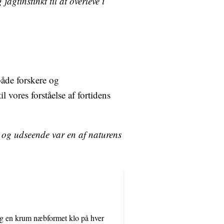
agtinstinkt til at overleve i
både forskere og
 vores forståelse af fortidens
se og udseende var en af naturens
 og en krum næbformet klo på hver