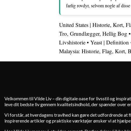
farlig rovdyr, selvom nogle af disse
United States | Historie, Kort, F
Tro, Grundlægger, Hellig Bog
Livshistorie
•
Yeast | Definition
Malaysia: Historie, Flag, Kort,
Velkommen til Vilde Liv – din digitale oase for livsstil og inspirat
leve dit bedste liv gennem kvalitetsindhold, der spænder over en
Vi forstår, at hverdagens travlhed kan gøre det udfordrende at fin
inspirerende artikler og praktiske værktøjer ønsker vi at hjælpe