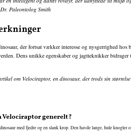
r en intelligent og adræt rovdyr, der udnyttede sit miljø og j
– Dr. Paleontolog Smith
ærkninger
dinosaur, der fortsat vækker interesse og nysgerrighed hos 
verden. Dens unikke egenskaber og jagtteknikker bidrager til
artikel om Velociraptor, en dinosaur, der trods sin størrel
 Velociraptor generelt?
get dinosaur med fjedre og en slank krop. Den havde lange, hule knogler