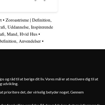
t
•
Zoroastrisme | Definition,
rafi, Uddannelse, Inspirerende
rafi, Mand, Hvid Hus
•
efinition, Anvendelser
•
s og råd til at berige dit liv. Vores mål er at motivere dig til at
g udvikling.
 i at prioritere det, der virkelig betyder noget. Gennem