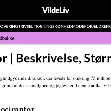
VildeLiv
OVERING
TRIVSEL
TRÆNING
SKØNHED
MODE
FORÆLDRE
FR
ndbakke.
r | Beskrivelse, Stør
rygtindgydende dinosaur, der levede for omkring 75 millione
grund af dens smidighed og jagtevner. I denne artikel vil 
lociraptor