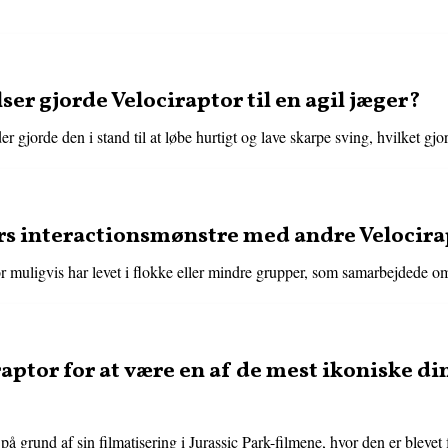
er gjorde Velociraptor til en agil jæger?
 gjorde den i stand til at løbe hurtigt og lave skarpe sving, hvilket gjo
rs interactionsmønstre med andre Velocir
or muligvis har levet i flokke eller mindre grupper, som samarbejdede o
aptor for at være en af de mest ikoniske di
på grund af sin filmatisering i Jurassic Park-filmene, hvor den er blevet 