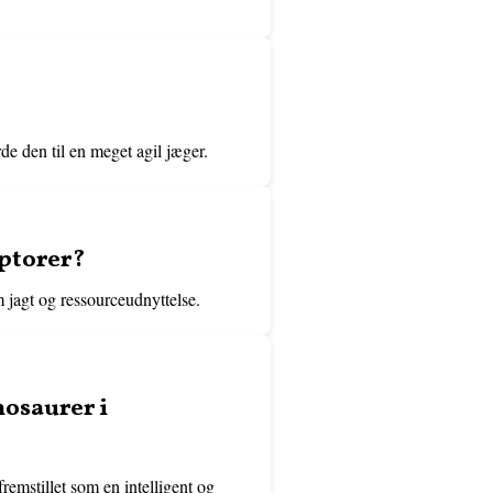
rde den til en meget agil jæger.
aptorer?
m jagt og ressourceudnyttelse.
nosaurer i
fremstillet som en intelligent og