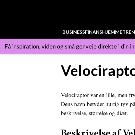
BUSINESS
FINANS
HJEMMET
REN
Få inspiration, viden og små genveje direkte i din i
Velocirapto
Velociraptor var en lille, men f
Dens navn betyder hurtig tyv på 
beskrivelse, størrelse og diæt.
Beskrivelse af Ve