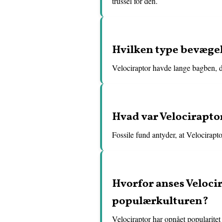
trussel for den.
Hvilken type bevægels
Velociraptor havde lange bagben, der
Hvad var Velocirapto
Fossile fund antyder, at Velocirapt
Hvorfor anses Velocir
populærkulturen?
Velociraptor har opnået popularitet 