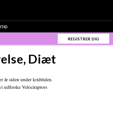
ITID
REGISTRER DIG
relse, Diæt
r år siden under kridttiden.
vi udforske Velociraptors