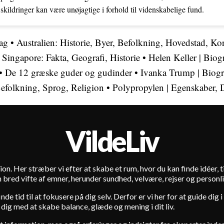
 skildringer kan være unøjagtige i forhold til videnskabelige fund.
lag
•
Australien: Historie, Byer, Befolkning, Hovedstad, Kor
•
Singapore: Fakta, Geografi, Historie
•
Helen Keller | Biog
•
De 12 græske guder og gudinder
•
Ivanka Trump | Biog
 Befolkning, Sprog, Religion
•
Polypropylen | Egenskaber, D
VildeLiv
ion. Her stræber vi efter at skabe et rum, hvor du kan finde idéer, tip
 bred vifte af emner, herunder sundhed, velvære, rejser og personli
de tid til at fokusere på dig selv. Derfor er vi her for at guide dig
 dig med at skabe balance, glæde og mening i dit liv.