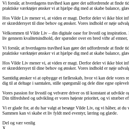
Vi forstår, at hverdagens travlhed kan gøre det udfordrende at finde tid 
praktiske værktøjer ønsker vi at hjælpe dig med at skabe balance, glæd
Hos Vilde Liv mener vi, at viden er magt. Derfor deler vi ikke blot in
er skræddersyet til dine behov og ønsker. Vores indhold er nøje udvalgt f
Velkommen til Vilde Liv – din digitale oase for livsstil og inspiration. H
liv gennem kvalitetsindhold, der spænder over en bred vifte af emner,
Vi forstår, at hverdagens travlhed kan gøre det udfordrende at finde tid 
praktiske værktøjer ønsker vi at hjælpe dig med at skabe balance, glæd
Hos Vilde Liv mener vi, at viden er magt. Derfor deler vi ikke blot in
er skræddersyet til dine behov og ønsker. Vores indhold er nøje udvalgt f
Samtidig ønsker vi at opbygge et fællesskab, hvor vi kan dele vores re
dig til at deltage i samtalen, stille spørgsmål og dele dine egne oplev
Vores passion for livsstil og velvære driver os til konstant at udvikle 
Din tilfredshed og udvikling er vores højeste prioritet, og vi stræber eft
Vi er glade for, at du har valgt at besøge Vilde Liv, og vi håber, at d
Sammen kan vi skabe et liv fyldt med eventyr, læring og glæde.
Del og vær venlig
X