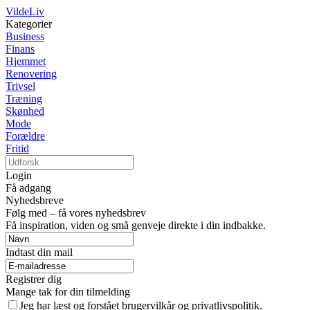
VildeLiv
Kategorier
Business
Finans
Hjemmet
Renovering
Trivsel
Træning
Skønhed
Mode
Forældre
Fritid
Login
Få adgang
Nyhedsbreve
Følg med – få vores nyhedsbrev
Få inspiration, viden og små genveje direkte i din indbakke.
Indtast din mail
Registrer dig
Mange tak for din tilmelding
Jeg har læst og forstået brugervilkår og privatlivspolitik.