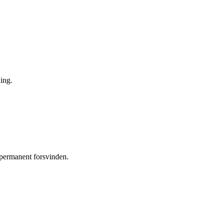
ning.
 permanent forsvinden.