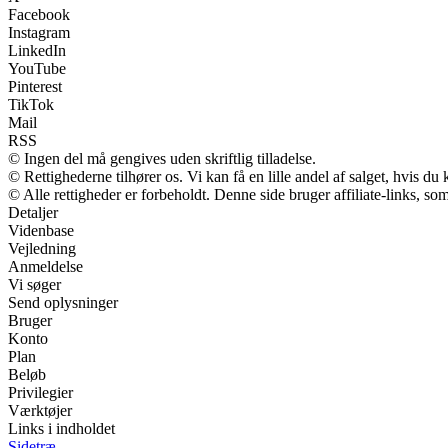
Facebook
Instagram
LinkedIn
YouTube
Pinterest
TikTok
Mail
RSS
© Ingen del må gengives uden skriftlig tilladelse.
© Rettighederne tilhører os. Vi kan få en lille andel af salget, hvis d
© Alle rettigheder er forbeholdt. Denne side bruger affiliate-links, so
Detaljer
Videnbase
Vejledning
Anmeldelse
Vi søger
Send oplysninger
Bruger
Konto
Plan
Beløb
Privilegier
Værktøjer
Links i indholdet
Sidetræ