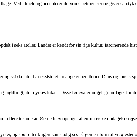
 tilbage. Ved tilmelding accepterer du vores betingelser og giver samtykk
 opdelt i seks atoller. Landet er kendt for sin rige kultur, fascinerende h
er og skikke, der har eksisteret i mange generationer. Dans og musik spill
og brødfrugt, der dyrkes lokalt. Disse fødevarer udgør grundlaget for de
oet i flere tusinde år. Øerne blev opdaget af europæiske opdagelsesrejse
rker, og spor efter krigen kan stadig ses på øerne i form af vragrester 