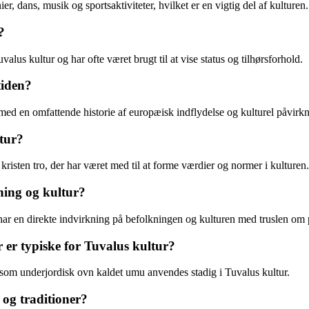
r, dans, musik og sportsaktiviteter, hvilket er en vigtig del af kulturen.
?
alus kultur og har ofte været brugt til at vise status og tilhørsforhold.
tiden?
nd med en omfattende historie af europæisk indflydelse og kulturel påvirk
tur?
kristen tro, der har været med til at forme værdier og normer i kulturen.
ning og kultur?
t har en direkte indvirkning på befolkningen og kulturen med truslen om
 er typiske for Tuvalus kultur?
 som underjordisk ovn kaldet umu anvendes stadig i Tuvalus kultur.
 og traditioner?