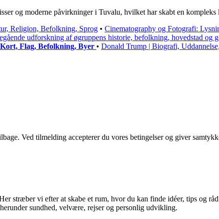
aksisser og moderne påvirkninger i Tuvalu, hvilket har skabt en kompleks
ur, Religion, Befolkning, Sprog
•
Cinematography og Fotografi: Lysni
gående udforskning af øgruppens historie, befolkning, hovedstad og g
 Kort, Flag, Befolkning, Byer
•
Donald Trump | Biografi, Uddannelse,
 tilbage. Ved tilmelding accepterer du vores betingelser og giver samtykk
er stræber vi efter at skabe et rum, hvor du kan finde idéer, tips og råd ti
 herunder sundhed, velvære, rejser og personlig udvikling.