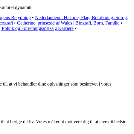
 kulturel dynamik.
ngens Betydning
•
Nederlandene: Historie, Flag, Befolkning, Sprog,
eografi
•
Catherine, prinsesse af Wales | Biografi, Børn, Familie
•
 Politik og Forretningsmæssig Karriere
•
e til, at vi behandler dine oplysninger som beskrevet i vores
l at berige dit liv. Vores mål er at motivere dig til at leve dit bedste