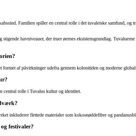
bssind. Familien spiller en central rolle i det tuvaleiske samfund, og tr
og stigende havniveauer, der truer øernes eksistensgrundlag. Tuvalue
orien?
vet formet af påvirkninger udefra gennem kolonitiden og moderne globali
tur?
 central rolle i Tuvalus kultur og identitet.
ndværk?
ærket inkluderer flettede materialer som kokosnøddefibre og pandanusbl
og festivaler?