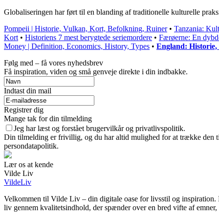
Globaliseringen har ført til en blanding af traditionelle kulturelle pr
Pompeii | Historie, Vulkan, Kort, Befolkning, Ruiner
•
Tanzania: Kult
Kort
•
Historiens 7 mest berygtede seriemordere
•
Færøerne: En dybde
Money | Definition, Economics, History, Types
•
England: Historie,
Følg med – få vores nyhedsbrev
Få inspiration, viden og små genveje direkte i din indbakke.
Indtast din mail
Registrer dig
Mange tak for din tilmelding
Jeg har læst og forstået brugervilkår og privatlivspolitik.
Din tilmelding er frivillig, og du har altid mulighed for at trække den
persondatapolitik.
Lær os at kende
Vilde Liv
VildeLiv
Velkommen til Vilde Liv – din digitale oase for livsstil og inspiration. H
liv gennem kvalitetsindhold, der spænder over en bred vifte af emner,