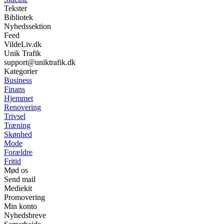
Tekster
Bibliotek
Nyhedssektion
Feed
VildeLiv.dk
Unik Trafik
support@uniktrafik.dk
Kategorier
Business
Finans
Hjemmet
Renovering
Trivsel
Træning
Skønhed
Mode
Forældre
Fritid
Mød os
Send mail
Mediekit
Promovering
Min konto
Nyhedsbreve