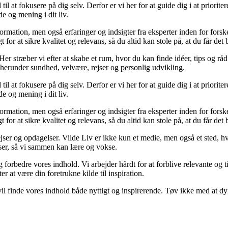
til at fokusere på dig selv. Derfor er vi her for at guide dig i at priorit
e og mening i dit liv.
formation, men også erfaringer og indsigter fra eksperter inden for for
or at sikre kvalitet og relevans, så du altid kan stole på, at du får det 
er stræber vi efter at skabe et rum, hvor du kan finde idéer, tips og råd ti
 herunder sundhed, velvære, rejser og personlig udvikling.
til at fokusere på dig selv. Derfor er vi her for at guide dig i at priorit
e og mening i dit liv.
formation, men også erfaringer og indsigter fra eksperter inden for for
or at sikre kvalitet og relevans, så du altid kan stole på, at du får det 
jser og opdagelser. Vilde Liv er ikke kun et medie, men også et sted, hv
elser, så vi sammen kan lære og vokse.
og forbedre vores indhold. Vi arbejder hårdt for at forblive relevante og
er at være din foretrukne kilde til inspiration.
u vil finde vores indhold både nyttigt og inspirerende. Tøv ikke med at d