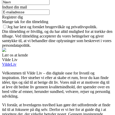
Indtast din mail
Registrer dig
Mange tak for din tilmelding
Jeg har læst og forstået brugervilkår og privatlivspolitik.
Din tilmelding er frivillig, og du har altid mulighed for at trække den
tilbage. Ved tilmelding accepterer du vores betingelser og giver
samtykke til, at vi behandler dine oplysninger som beskrevet i vores
persondatapolitik.
Lær os at kende
Vilde Liv
VildeLiv
Velkommen til Vilde Liv – din digitale oase for livsstil og
inspiration. Her stræber vi efter at skabe et rum, hvor du kan finde
idéer, tips og råd til at berige dit liv. Vores mål er at motivere dig til
at leve dit bedste liv gennem kvalitetsindhold, der spænder over en
bred vifte af emner, herunder sundhed, velvære, rejser og personlig
udvikling.
Vi forstår, at hverdagens travlhed kan gøre det udfordrende at finde
tid til at fokusere på dig selv. Derfor er vi her for at guide dig i at
prioritere det, der virkelig betyder noget. Gennem inspirerende