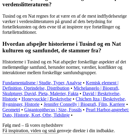
verdenslitteraturen?
Tusind og en Nat regnes for at være en af de mest indflydelsesrige
værker i verdenslitteraturen på grund af dets betydning for
fortællekunsten og dets evne til at inspirere nye fortællinger og
fortælletraditioner.
Hvordan afspejler historierne i Tusind og en Nat
kulturen og samfundet, de stammer fra?
Historierne i Tusind og en Nat afspejler forskellige aspekter af det
mellemøstlige samfund, herunder normer, værdier, konflikter og
interaktioner mellem forskellige samfundsgrupper.
Fundamentalisme | Studie, Typer, Analyse
•
Kemisk element |
Definition, Oprindelse, Distribution
•
Michelangelo | Biografi,
Skulpturer, David, Pieta, Malerier, Fakta
•
David | Beskrivelse,
Historie
•
Honeysuckle | Beskrivelse
•
Chichen Itza | Beskrivelse,
Bygninger, Historie
•
Jennifer Connelly | Biografi, Film, Karriere
•
Geometri
•
Gigantopithecus | Size, Fossils
•
Pearl Harbor-angrebet:
Dato, Historie, Kort, Ofre, Tidslinje
•
Følg med – få vores nyhedsbrev
Få inspiration, viden og små genveje direkte i din indbakke.