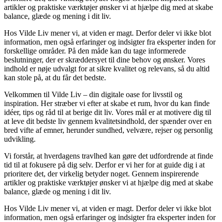
artikler og praktiske værktøjer ønsker vi at hjælpe dig med at skabe
balance, glæde og mening i dit liv.
Hos Vilde Liv mener vi, at viden er magt. Derfor deler vi ikke blot
information, men også erfaringer og indsigter fra eksperter inden for
forskellige områder. På den måde kan du tage informerede
beslutninger, der er skræddersyet til dine behov og ønsker. Vores
indhold er nøje udvalgt for at sikre kvalitet og relevans, så du altid
kan stole på, at du får det bedste.
Velkommen til Vilde Liv – din digitale oase for livsstil og
inspiration. Her stræber vi efter at skabe et rum, hvor du kan finde
idéer, tips og råd til at berige dit liv. Vores mål er at motivere dig til
at leve dit bedste liv gennem kvalitetsindhold, der spænder over en
bred vifte af emner, herunder sundhed, velvære, rejser og personlig
udvikling.
Vi forstår, at hverdagens travlhed kan gøre det udfordrende at finde
tid til at fokusere på dig selv. Derfor er vi her for at guide dig i at
prioritere det, der virkelig betyder noget. Gennem inspirerende
artikler og praktiske værktøjer ønsker vi at hjælpe dig med at skabe
balance, glæde og mening i dit liv.
Hos Vilde Liv mener vi, at viden er magt. Derfor deler vi ikke blot
information, men også erfaringer og indsigter fra eksperter inden for