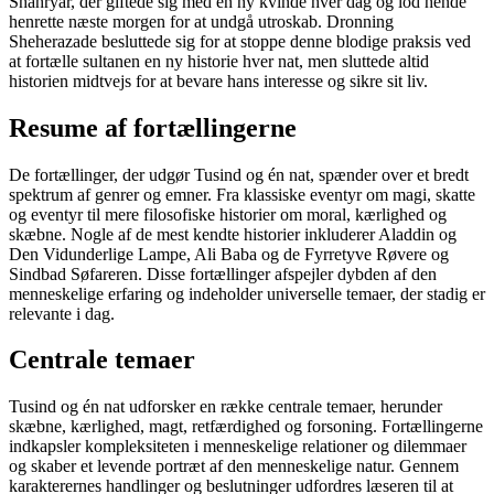
Shahryar, der giftede sig med en ny kvinde hver dag og lod hende
henrette næste morgen for at undgå utroskab. Dronning
Sheherazade besluttede sig for at stoppe denne blodige praksis ved
at fortælle sultanen en ny historie hver nat, men sluttede altid
historien midtvejs for at bevare hans interesse og sikre sit liv.
Resume af fortællingerne
De fortællinger, der udgør Tusind og én nat, spænder over et bredt
spektrum af genrer og emner. Fra klassiske eventyr om magi, skatte
og eventyr til mere filosofiske historier om moral, kærlighed og
skæbne. Nogle af de mest kendte historier inkluderer Aladdin og
Den Vidunderlige Lampe, Ali Baba og de Fyrretyve Røvere og
Sindbad Søfareren. Disse fortællinger afspejler dybden af den
menneskelige erfaring og indeholder universelle temaer, der stadig er
relevante i dag.
Centrale temaer
Tusind og én nat udforsker en række centrale temaer, herunder
skæbne, kærlighed, magt, retfærdighed og forsoning. Fortællingerne
indkapsler kompleksiteten i menneskelige relationer og dilemmaer
og skaber et levende portræt af den menneskelige natur. Gennem
karakterernes handlinger og beslutninger udfordres læseren til at