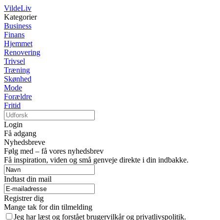
VildeLiv
Kategorier
Business
Finans
Hjemmet
Renovering
Trivsel
Træning
Skønhed
Mode
Forældre
Fritid
Login
Få adgang
Nyhedsbreve
Følg med – få vores nyhedsbrev
Få inspiration, viden og små genveje direkte i din indbakke.
Indtast din mail
Registrer dig
Mange tak for din tilmelding
Jeg har læst og forstået brugervilkår og privatlivspolitik.