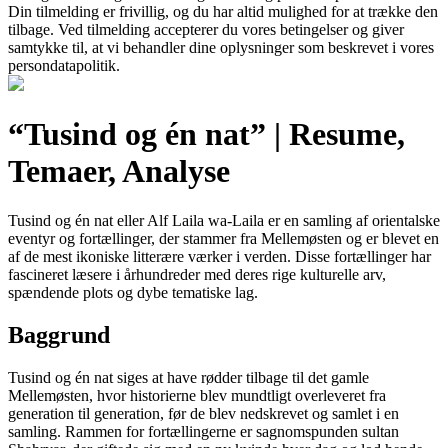
Din tilmelding er frivillig, og du har altid mulighed for at trække den
tilbage. Ved tilmelding accepterer du vores betingelser og giver
samtykke til, at vi behandler dine oplysninger som beskrevet i vores
persondatapolitik.
“Tusind og én nat” | Resume,
Temaer, Analyse
Tusind og én nat eller Alf Laila wa-Laila er en samling af orientalske
eventyr og fortællinger, der stammer fra Mellemøsten og er blevet en
af de mest ikoniske litterære værker i verden. Disse fortællinger har
fascineret læsere i århundreder med deres rige kulturelle arv,
spændende plots og dybe tematiske lag.
Baggrund
Tusind og én nat siges at have rødder tilbage til det gamle
Mellemøsten, hvor historierne blev mundtligt overleveret fra
generation til generation, før de blev nedskrevet og samlet i en
samling. Rammen for fortællingerne er sagnomspunden sultan