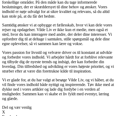
forskellige områder. På den måde kan du tage informerede
beslutninger, der er skræddersyet til dine behov og ønsker. Vores
indhold er nøje udvalgt for at sikre kvalitet og relevans, så du altid
kan stole på, at du får det bedste.
Samtidig ønsker vi at opbygge et fællesskab, hvor vi kan dele vores
rejser og opdagelser. Vilde Liv er ikke kun et medie, men også et
sted, hvor du kan interagere med andre, der deler dine interesser. Vi
opfordrer dig til at deltage i samtalen, stille spørgsmål og dele dine
egne oplevelser, så vi sammen kan lære og vokse.
Vores passion for livsstil og velvære driver os til konstant at udvikle
og forbedre vores indhold. Vi arbejder hårdt for at forblive relevante
og tilbyde dig de nyeste trends og indsigt, der kan forbedre din
hverdag. Din tilfredshed og udvikling er vores højeste prioritet, og vi
stræber efter at være din foretrukne kilde til inspiration.
Vi er glade for, at du har valgt at besøge Vilde Liv, og vi håber, at du
vil finde vores indhold både nyttigt og inspirerende. Tøv ikke med at
dykke ned i vores artikler og lade dig fordybe i en verden af
muligheder. Sammen kan vi skabe et liv fyldt med eventyr, læring
og glæde.
Del og vær venlig
X