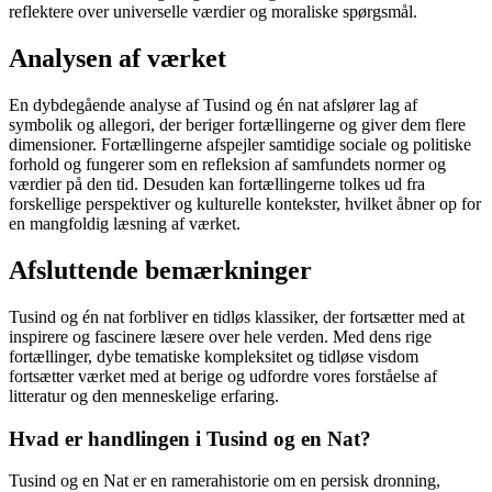
reflektere over universelle værdier og moraliske spørgsmål.
Analysen af værket
En dybdegående analyse af Tusind og én nat afslører lag af
symbolik og allegori, der beriger fortællingerne og giver dem flere
dimensioner. Fortællingerne afspejler samtidige sociale og politiske
forhold og fungerer som en refleksion af samfundets normer og
værdier på den tid. Desuden kan fortællingerne tolkes ud fra
forskellige perspektiver og kulturelle kontekster, hvilket åbner op for
en mangfoldig læsning af værket.
Afsluttende bemærkninger
Tusind og én nat forbliver en tidløs klassiker, der fortsætter med at
inspirere og fascinere læsere over hele verden. Med dens rige
fortællinger, dybe tematiske kompleksitet og tidløse visdom
fortsætter værket med at berige og udfordre vores forståelse af
litteratur og den menneskelige erfaring.
Hvad er handlingen i Tusind og en Nat?
Tusind og en Nat er en ramerahistorie om en persisk dronning,