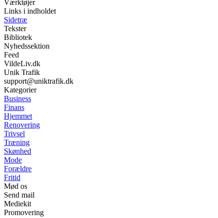
Værktøjer
Links i indholdet
Sidetræ
Tekster
Bibliotek
Nyhedssektion
Feed
VildeLiv.dk
Unik Trafik
support@uniktrafik.dk
Kategorier
Business
Finans
Hjemmet
Renovering
Trivsel
Træning
Skønhed
Mode
Forældre
Fritid
Mød os
Send mail
Mediekit
Promovering