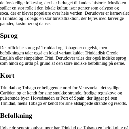
de forskellige folkeslag, der har bidraget til landets historie. Musikken
spiller en stor rolle i den lokale kultur, især genrer som calypso og
soca, der er blevet populære over hele verden. Derudover er karnevalet
i Trinidad og Tobago en stor turistattraktion, der fejres med farverige
parader, kostumer og danse.
Sprog
Det officielle sprog på Trinidad og Tobago er engelsk, men
befolkningen taler også en lokal variant kaldet Trinidadisk Creole
English eller simpelthen Trini. Derudover tales der også indiske sprog
som hindi og urdu på grund af den store indiske befolkning på øerne.
Kort
Trinidad og Tobago er beliggende nord for Venezuela i det sydlige
Caribien og er kendt for sine smukke strande, frodige regnskove og
pulserende byer. Hovedstaden er Port of Spain, der ligger på øen
Trinidad, mens Tobago er kendt for sine afslappede strande og resorts.
Befolkning
Ifølge de seneste oplysninger har Trinidad og Tobago en befolkning på