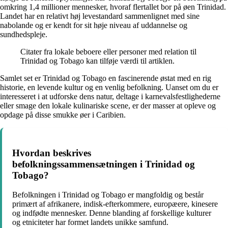
omkring 1,4 millioner mennesker, hvoraf flertallet bor på øen Trinidad.
Landet har en relativt høj levestandard sammenlignet med sine
nabolande og er kendt for sit høje niveau af uddannelse og
sundhedspleje.
Citater fra lokale beboere eller personer med relation til
Trinidad og Tobago kan tilføje værdi til artiklen.
Samlet set er Trinidad og Tobago en fascinerende østat med en rig
historie, en levende kultur og en venlig befolkning. Uanset om du er
interesseret i at udforske dens natur, deltage i karnevalsfestlighederne
eller smage den lokale kulinariske scene, er der masser at opleve og
opdage på disse smukke øer i Caribien.
Hvordan beskrives
befolkningssammensætningen i Trinidad og
Tobago?
Befolkningen i Trinidad og Tobago er mangfoldig og består
primært af afrikanere, indisk-efterkommere, europæere, kinesere
og indfødte mennesker. Denne blanding af forskellige kulturer
og etniciteter har formet landets unikke samfund.