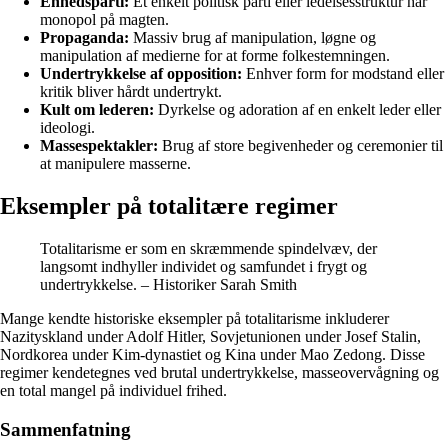
Enhedsparti:
Et enkelt politisk parti eller ledelsesstruktur har
monopol på magten.
Propaganda:
Massiv brug af manipulation, løgne og
manipulation af medierne for at forme folkestemningen.
Undertrykkelse af opposition:
Enhver form for modstand eller
kritik bliver hårdt undertrykt.
Kult om lederen:
Dyrkelse og adoration af en enkelt leder eller
ideologi.
Massespektakler:
Brug af store begivenheder og ceremonier til
at manipulere masserne.
Eksempler på totalitære regimer
Totalitarisme er som en skræmmende spindelvæv, der
langsomt indhyller individet og samfundet i frygt og
undertrykkelse. – Historiker Sarah Smith
Mange kendte historiske eksempler på totalitarisme inkluderer
Nazityskland under Adolf Hitler, Sovjetunionen under Josef Stalin,
Nordkorea under Kim-dynastiet og Kina under Mao Zedong. Disse
regimer kendetegnes ved brutal undertrykkelse, masseovervågning og
en total mangel på individuel frihed.
Sammenfatning