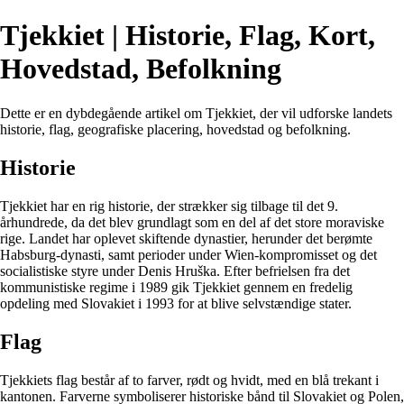
Tjekkiet | Historie, Flag, Kort,
Hovedstad, Befolkning
Dette er en dybdegående artikel om Tjekkiet, der vil udforske landets
historie, flag, geografiske placering, hovedstad og befolkning.
Historie
Tjekkiet har en rig historie, der strækker sig tilbage til det 9.
århundrede, da det blev grundlagt som en del af det store moraviske
rige. Landet har oplevet skiftende dynastier, herunder det berømte
Habsburg-dynasti, samt perioder under Wien-kompromisset og det
socialistiske styre under Denis Hruška. Efter befrielsen fra det
kommunistiske regime i 1989 gik Tjekkiet gennem en fredelig
opdeling med Slovakiet i 1993 for at blive selvstændige stater.
Flag
Tjekkiets flag består af to farver, rødt og hvidt, med en blå trekant i
kantonen. Farverne symboliserer historiske bånd til Slovakiet og Polen,