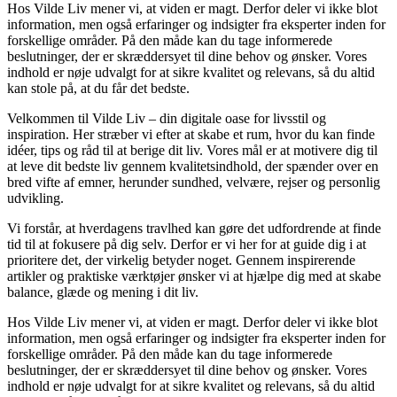
Hos Vilde Liv mener vi, at viden er magt. Derfor deler vi ikke blot
information, men også erfaringer og indsigter fra eksperter inden for
forskellige områder. På den måde kan du tage informerede
beslutninger, der er skræddersyet til dine behov og ønsker. Vores
indhold er nøje udvalgt for at sikre kvalitet og relevans, så du altid
kan stole på, at du får det bedste.
Velkommen til Vilde Liv – din digitale oase for livsstil og
inspiration. Her stræber vi efter at skabe et rum, hvor du kan finde
idéer, tips og råd til at berige dit liv. Vores mål er at motivere dig til
at leve dit bedste liv gennem kvalitetsindhold, der spænder over en
bred vifte af emner, herunder sundhed, velvære, rejser og personlig
udvikling.
Vi forstår, at hverdagens travlhed kan gøre det udfordrende at finde
tid til at fokusere på dig selv. Derfor er vi her for at guide dig i at
prioritere det, der virkelig betyder noget. Gennem inspirerende
artikler og praktiske værktøjer ønsker vi at hjælpe dig med at skabe
balance, glæde og mening i dit liv.
Hos Vilde Liv mener vi, at viden er magt. Derfor deler vi ikke blot
information, men også erfaringer og indsigter fra eksperter inden for
forskellige områder. På den måde kan du tage informerede
beslutninger, der er skræddersyet til dine behov og ønsker. Vores
indhold er nøje udvalgt for at sikre kvalitet og relevans, så du altid