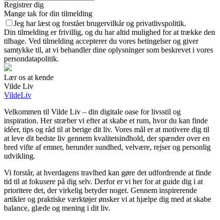
Registrer dig
Mange tak for din tilmelding
Jeg har læst og forstået brugervilkår og privatlivspolitik.
Din tilmelding er frivillig, og du har altid mulighed for at trække den
tilbage. Ved tilmelding accepterer du vores betingelser og giver
samtykke til, at vi behandler dine oplysninger som beskrevet i vores
persondatapolitik.
Lær os at kende
Vilde Liv
VildeLiv
Velkommen til Vilde Liv – din digitale oase for livsstil og
inspiration. Her stræber vi efter at skabe et rum, hvor du kan finde
idéer, tips og råd til at berige dit liv. Vores mål er at motivere dig til
at leve dit bedste liv gennem kvalitetsindhold, der spænder over en
bred vifte af emner, herunder sundhed, velvære, rejser og personlig
udvikling.
Vi forstår, at hverdagens travlhed kan gøre det udfordrende at finde
tid til at fokusere på dig selv. Derfor er vi her for at guide dig i at
prioritere det, der virkelig betyder noget. Gennem inspirerende
artikler og praktiske værktøjer ønsker vi at hjælpe dig med at skabe
balance, glæde og mening i dit liv.