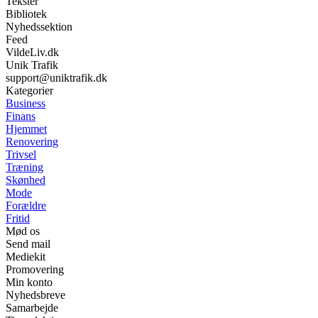
Tekster
Bibliotek
Nyhedssektion
Feed
VildeLiv.dk
Unik Trafik
support@uniktrafik.dk
Kategorier
Business
Finans
Hjemmet
Renovering
Trivsel
Træning
Skønhed
Mode
Forældre
Fritid
Mød os
Send mail
Mediekit
Promovering
Min konto
Nyhedsbreve
Samarbejde