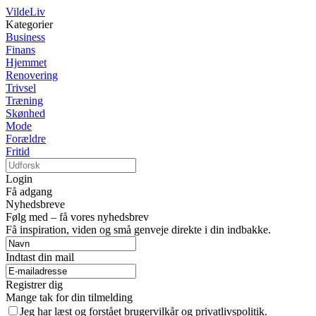
VildeLiv
Kategorier
Business
Finans
Hjemmet
Renovering
Trivsel
Træning
Skønhed
Mode
Forældre
Fritid
Login
Få adgang
Nyhedsbreve
Følg med – få vores nyhedsbrev
Få inspiration, viden og små genveje direkte i din indbakke.
Indtast din mail
Registrer dig
Mange tak for din tilmelding
Jeg har læst og forstået brugervilkår og privatlivspolitik.