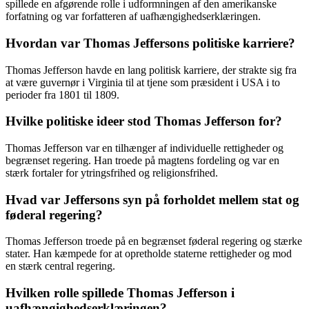
spillede en afgørende rolle i udformningen af den amerikanske
forfatning og var forfatteren af uafhængighedserklæringen.
Hvordan var Thomas Jeffersons politiske karriere?
Thomas Jefferson havde en lang politisk karriere, der strakte sig fra
at være guvernør i Virginia til at tjene som præsident i USA i to
perioder fra 1801 til 1809.
Hvilke politiske ideer stod Thomas Jefferson for?
Thomas Jefferson var en tilhænger af individuelle rettigheder og
begrænset regering. Han troede på magtens fordeling og var en
stærk fortaler for ytringsfrihed og religionsfrihed.
Hvad var Jeffersons syn på forholdet mellem stat og
føderal regering?
Thomas Jefferson troede på en begrænset føderal regering og stærke
stater. Han kæmpede for at opretholde staterne rettigheder og mod
en stærk central regering.
Hvilken rolle spillede Thomas Jefferson i
uafhængighedserklæringen?