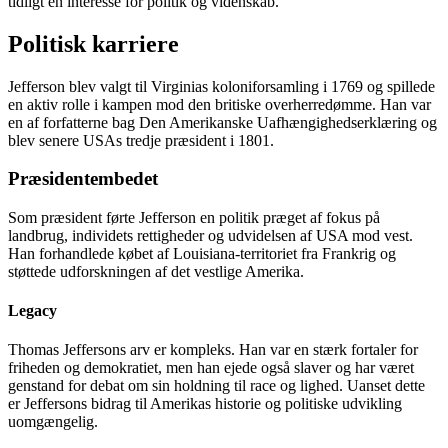
tidligt en interesse for politik og videnskab.
Politisk karriere
Jefferson blev valgt til Virginias koloniforsamling i 1769 og spillede
en aktiv rolle i kampen mod den britiske overherredømme. Han var
en af forfatterne bag Den Amerikanske Uafhængighedserklæring og
blev senere USAs tredje præsident i 1801.
Præsidentembedet
Som præsident førte Jefferson en politik præget af fokus på
landbrug, individets rettigheder og udvidelsen af USA mod vest.
Han forhandlede købet af Louisiana-territoriet fra Frankrig og
støttede udforskningen af det vestlige Amerika.
Legacy
Thomas Jeffersons arv er kompleks. Han var en stærk fortaler for
friheden og demokratiet, men han ejede også slaver og har været
genstand for debat om sin holdning til race og lighed. Uanset dette
er Jeffersons bidrag til Amerikas historie og politiske udvikling
uomgængelig.