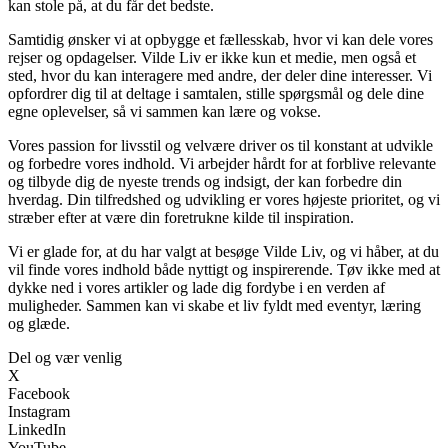
kan stole på, at du får det bedste.
Samtidig ønsker vi at opbygge et fællesskab, hvor vi kan dele vores
rejser og opdagelser. Vilde Liv er ikke kun et medie, men også et
sted, hvor du kan interagere med andre, der deler dine interesser. Vi
opfordrer dig til at deltage i samtalen, stille spørgsmål og dele dine
egne oplevelser, så vi sammen kan lære og vokse.
Vores passion for livsstil og velvære driver os til konstant at udvikle
og forbedre vores indhold. Vi arbejder hårdt for at forblive relevante
og tilbyde dig de nyeste trends og indsigt, der kan forbedre din
hverdag. Din tilfredshed og udvikling er vores højeste prioritet, og vi
stræber efter at være din foretrukne kilde til inspiration.
Vi er glade for, at du har valgt at besøge Vilde Liv, og vi håber, at du
vil finde vores indhold både nyttigt og inspirerende. Tøv ikke med at
dykke ned i vores artikler og lade dig fordybe i en verden af
muligheder. Sammen kan vi skabe et liv fyldt med eventyr, læring
og glæde.
Del og vær venlig
X
Facebook
Instagram
LinkedIn
YouTube