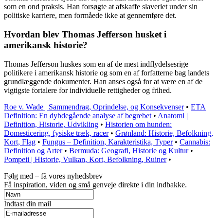
som en ond praksis. Han forsøgte at afskaffe slaveriet under sin
politiske karriere, men formåede ikke at gennemføre det.
Hvordan blev Thomas Jefferson husket i
amerikansk historie?
Thomas Jefferson huskes som en af de mest indflydelsesrige
politikere i amerikansk historie og som en af forfatterne bag landets
grundlæggende dokumenter. Han anses også for at være en af de
vigtigste fortalere for individuelle rettigheder og frihed.
Roe v. Wade | Sammendrag, Oprindelse, og Konsekvenser
•
ETA
Definition: En dybdegående analyse af begrebet
•
Anatomi |
Definition, Historie, Udvikling
•
Historien om hunden:
Domesticering, fysiske træk, racer
•
Grønland: Historie, Befolkning,
Kort, Flag
•
Fungus – Definition, Karakteristika, Typer
•
Cannabis:
Definition og Arter
•
Bermuda: Geografi, Historie og Kultur
•
Pompeii | Historie, Vulkan, Kort, Befolkning, Ruiner
•
Følg med – få vores nyhedsbrev
Få inspiration, viden og små genveje direkte i din indbakke.
Indtast din mail