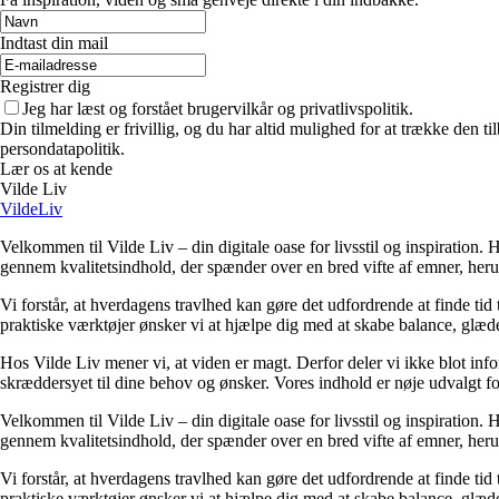
Indtast din mail
Registrer dig
Jeg har læst og forstået brugervilkår og privatlivspolitik.
Din tilmelding er frivillig, og du har altid mulighed for at trække den 
persondatapolitik.
Lær os at kende
Vilde Liv
VildeLiv
Velkommen til Vilde Liv – din digitale oase for livsstil og inspiration. Her
gennem kvalitetsindhold, der spænder over en bred vifte af emner, heru
Vi forstår, at hverdagens travlhed kan gøre det udfordrende at finde tid t
praktiske værktøjer ønsker vi at hjælpe dig med at skabe balance, glæde
Hos Vilde Liv mener vi, at viden er magt. Derfor deler vi ikke blot inf
skræddersyet til dine behov og ønsker. Vores indhold er nøje udvalgt for a
Velkommen til Vilde Liv – din digitale oase for livsstil og inspiration. Her
gennem kvalitetsindhold, der spænder over en bred vifte af emner, heru
Vi forstår, at hverdagens travlhed kan gøre det udfordrende at finde tid t
praktiske værktøjer ønsker vi at hjælpe dig med at skabe balance, glæde