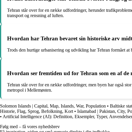
Tehran står over for en række udfordringer, herunder trafikproblemer
transport og rensning af luften.
Hvordan har Tehran bevaret sin historiske arv mid
Trods den hurtige urbanisering og udvikling har Tehran formået at b
Hvordan ser fremtiden ud for Tehran som en af de 
Tehran står over for en række udfordringer, men byen har også stor 
metropol i Mellemøsten.
Solomon Islands | Capital, Map, Islands, War, Population
•
Baltiske st
Historie, Flag, Sprog, Befolkning, Kort
•
Islamabad | Pakistan, City, P
•
Artificial Intelligence (AI): Definition, Eksempler, Typer, Anvendels
Følg med – få vores nyhedsbrev
Få inspiration, viden og små genveje direkte i din indbakke.