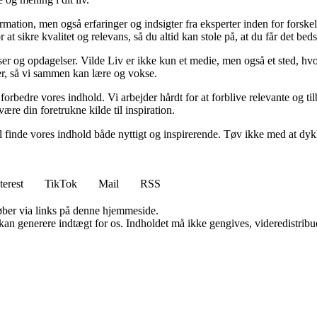
ormation, men også erfaringer og indsigter fra eksperter inden for forsk
t sikre kvalitet og relevans, så du altid kan stole på, at du får det beds
ser og opdagelser. Vilde Liv er ikke kun et medie, men også et sted, hvo
lser, så vi sammen kan lære og vokse.
g forbedre vores indhold. Vi arbejder hårdt for at forblive relevante og 
være din foretrukne kilde til inspiration.
 vil finde vores indhold både nyttigt og inspirerende. Tøv ikke med at dy
terest
TikTok
Mail
RSS
 køber via links på denne hjemmeside.
 kan generere indtægt for os. Indholdet må ikke gengives, videredistribue