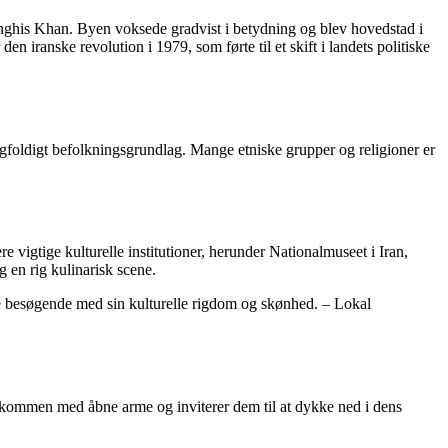
Genghis Khan. Byen voksede gradvist i betydning og blev hovedstad i
 iranske revolution i 1979, som førte til et skift i landets politiske
ngfoldigt befolkningsgrundlag. Mange etniske grupper og religioner er
e vigtige kulturelle institutioner, herunder Nationalmuseet i Iran,
 en rig kulinarisk scene.
sine besøgende med sin kulturelle rigdom og skønhed. – Lokal
velkommen med åbne arme og inviterer dem til at dykke ned i dens