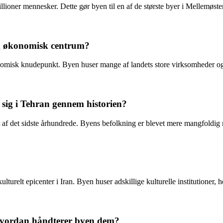
llioner mennesker. Dette gør byen til en af de største byer i Mellemøste
og økonomisk centrum?
nomisk knudepunkt. Byen huser mange af landets store virksomheder og f
ig i Tehran gennem historien?
t af det sidste århundrede. Byens befolkning er blevet mere mangfoldig 
urelt epicenter i Iran. Byen huser adskillige kulturelle institutioner, h
 hvordan håndterer byen dem?