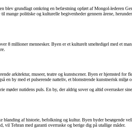
da byen blev grundlagt omkring en befæstning opført af Mongol-lederen 
til mange politiske og kulturelle begivenheder gennem årene, herunder den
over 8 millioner mennesker. Byen er et kulturelt smeltedigel med et ma
re.
rende arkitektur, museer, teatre og kunstscener. Byen er hjemsted for fler
en by med et pulserende natteliv, et blomstrende kunstnerisk miljø og
storie møder nutidens puls. En by, der aldrig sover og altid overrasker 
nikke blanding af historie, befolkning og kultur. Byen byder besøgende 
ad, vil Tehran med garanti overraske og berige dig på utallige måder.