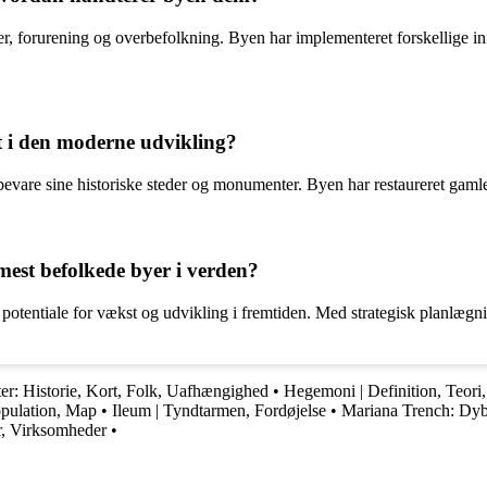
, forurening og overbefolkning. Byen har implementeret forskellige initi
t i den moderne udvikling?
evare sine historiske steder og monumenter. Byen har restaureret gamle
mest befolkede byer i verden?
potentiale for vækst og udvikling i fremtiden. Med strategisk planlægn
ater: Historie, Kort, Folk, Uafhængighed
•
Hegemoni | Definition, Teori
opulation, Map
•
Ileum | Tyndtarmen, Fordøjelse
•
Mariana Trench: Dyb
er, Virksomheder
•