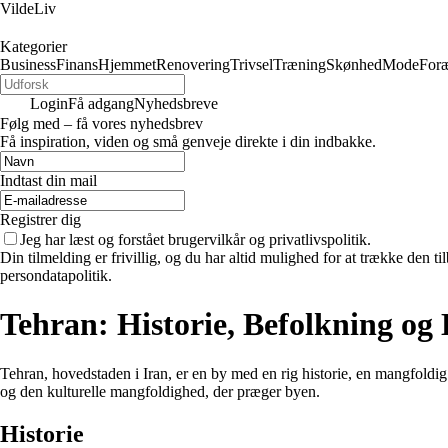
VildeLiv
Kategorier
Business
Finans
Hjemmet
Renovering
Trivsel
Træning
Skønhed
Mode
Foræ
Login
Få adgang
Nyhedsbreve
Følg med – få vores nyhedsbrev
Få inspiration, viden og små genveje direkte i din indbakke.
Indtast din mail
Registrer dig
Jeg har læst og forstået brugervilkår og privatlivspolitik.
Din tilmelding er frivillig, og du har altid mulighed for at trække den 
persondatapolitik.
Tehran: Historie, Befolkning og
Tehran, hovedstaden i Iran, er en by med en rig historie, en mangfoldi
og den kulturelle mangfoldighed, der præger byen.
Historie