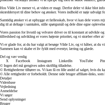
Hos Vilde Liv mener vi, at viden er magt. Derfor deler vi ikke blot inf
skræddersyet til dine behov og ønsker. Vores indhold er nøje udvalgt for a
Samtidig ønsker vi at opbygge et fællesskab, hvor vi kan dele vores rej
dig til at deltage i samtalen, stille spørgsmål og dele dine egne opleve
Vores passion for livsstil og velvære driver os til konstant at udvikle o
tilfredshed og udvikling er vores højeste prioritet, og vi stræber efter at 
Vi er glade for, at du har valgt at besøge Vilde Liv, og vi håber, at du
Sammen kan vi skabe et liv fyldt med eventyr, læring og glæde.
Del og vær venlig
X
Facebook
Instagram
LinkedIn
YouTube
Pin
© Ingen del må gengives uden skriftlig tilladelse.
© Rettighederne tilhører os. Vi kan få en lille andel af salget, hvis du
© Alle rettigheder er forbeholdt. Denne side bruger affiliate-links, som
Detaljer
Videnbase
Vejledning
Anmeldelse
Vi søger
Send oplysninger
Bruger