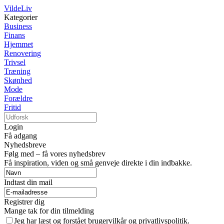
VildeLiv
Kategorier
Business
Finans
Hjemmet
Renovering
Trivsel
Træning
Skønhed
Mode
Forældre
Fritid
Login
Få adgang
Nyhedsbreve
Følg med – få vores nyhedsbrev
Få inspiration, viden og små genveje direkte i din indbakke.
Indtast din mail
Registrer dig
Mange tak for din tilmelding
Jeg har læst og forstået brugervilkår og privatlivspolitik.