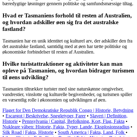
bæredygtige løsninger gennem politiske og samfundsmæssige tiltag.
Hvad er Tasmaniens forhold til resten af Australien,
og hvordan adskiller øen sig fra det australske
fastland?
Tasmanien har en unik identitet og kulturel arv, der adskiller den fra
det australske fastland, samtidig med at øen har tætte politiske og
økonomiske forbindelser til resten af Australien.
Hvilke turistattraktioner og aktiviteter kan man
opleve på Tasmanien, og hvordan bidrager turismen
til øens udvikling?
Tasmanien tiltrækker turister med sine naturskønne omgivelser,
vandrestier, vinslotte og kulturelle begivenheder, og turismen spiller
en væsentlig rolle i økonomien og udviklingen af øen.
Flaget for Den Demokratiske Republik Congo | Historie, Betydning
•
Escargot | Beskrivelse, Snegletyper, Farer
•
Slaveri | Definition,
Historie
•
Pennsylvania | Capital, Befolkning, Kort, Flag, Fakta
•
Nukleare våben: Historie, Fakta, Typer, Lande, Eksplosionsradius
•
Silk Road | Fakta, Historie
•
South America | Fakta, Land, Folk
•