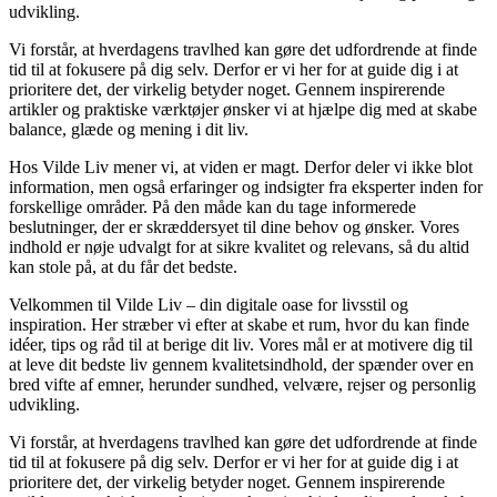
udvikling.
Vi forstår, at hverdagens travlhed kan gøre det udfordrende at finde
tid til at fokusere på dig selv. Derfor er vi her for at guide dig i at
prioritere det, der virkelig betyder noget. Gennem inspirerende
artikler og praktiske værktøjer ønsker vi at hjælpe dig med at skabe
balance, glæde og mening i dit liv.
Hos Vilde Liv mener vi, at viden er magt. Derfor deler vi ikke blot
information, men også erfaringer og indsigter fra eksperter inden for
forskellige områder. På den måde kan du tage informerede
beslutninger, der er skræddersyet til dine behov og ønsker. Vores
indhold er nøje udvalgt for at sikre kvalitet og relevans, så du altid
kan stole på, at du får det bedste.
Velkommen til Vilde Liv – din digitale oase for livsstil og
inspiration. Her stræber vi efter at skabe et rum, hvor du kan finde
idéer, tips og råd til at berige dit liv. Vores mål er at motivere dig til
at leve dit bedste liv gennem kvalitetsindhold, der spænder over en
bred vifte af emner, herunder sundhed, velvære, rejser og personlig
udvikling.
Vi forstår, at hverdagens travlhed kan gøre det udfordrende at finde
tid til at fokusere på dig selv. Derfor er vi her for at guide dig i at
prioritere det, der virkelig betyder noget. Gennem inspirerende