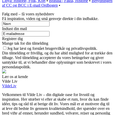
Libya: Historie, Folk, Kort
•
Brasilia | Fakta, Historie
•
Betydningen
af CC og BCC i E-mail Ordbogen
•
Følg med – få vores nyhedsbrev
Få inspiration, viden og små genveje direkte i din indbakke.
Indtast din mail
Registrer dig
Mange tak for din tilmelding
Jeg har læst og forstået brugervilkår og privatlivspolitik.
Din tilmelding er frivillig, og du har altid mulighed for at trække den
tilbage. Ved tilmelding accepterer du vores betingelser og giver
samtykke til, at vi behandler dine oplysninger som beskrevet i vores
persondatapolitik.
Lær os at kende
Vilde Liv
VildeLiv
Velkommen til Vilde Liv – din digitale oase for livsstil og
inspiration. Her stræber vi efter at skabe et rum, hvor du kan finde
idéer, tips og råd til at berige dit liv. Vores mål er at motivere dig til
at leve dit bedste liv gennem kvalitetsindhold, der spænder over en
bred vifte af emner, herunder sundhed, velvære, rejser og personlig