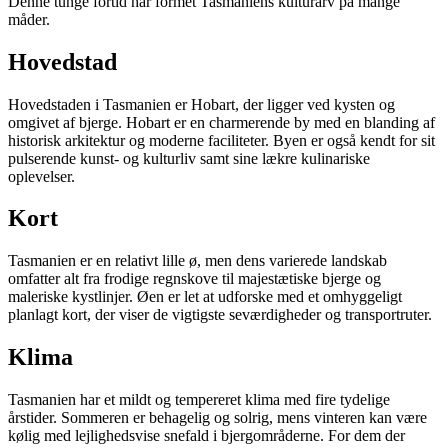
Denne tunge fortid har formet Tasmaniens kulturarv på mange
måder.
Hovedstad
Hovedstaden i Tasmanien er Hobart, der ligger ved kysten og
omgivet af bjerge. Hobart er en charmerende by med en blanding af
historisk arkitektur og moderne faciliteter. Byen er også kendt for sit
pulserende kunst- og kulturliv samt sine lækre kulinariske
oplevelser.
Kort
Tasmanien er en relativt lille ø, men dens varierede landskab
omfatter alt fra frodige regnskove til majestætiske bjerge og
maleriske kystlinjer. Øen er let at udforske med et omhyggeligt
planlagt kort, der viser de vigtigste seværdigheder og transportruter.
Klima
Tasmanien har et mildt og tempereret klima med fire tydelige
årstider. Sommeren er behagelig og solrig, mens vinteren kan være
kølig med lejlighedsvise snefald i bjergområderne. For dem der