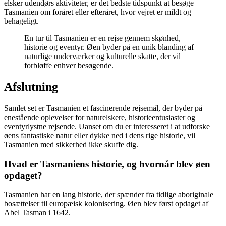
elsker udendørs aktiviteter, er det bedste tidspunkt at besøge
Tasmanien om foråret eller efteråret, hvor vejret er mildt og
behageligt.
En tur til Tasmanien er en rejse gennem skønhed,
historie og eventyr. Øen byder på en unik blanding af
naturlige underværker og kulturelle skatte, der vil
forbløffe enhver besøgende.
Afslutning
Samlet set er Tasmanien et fascinerende rejsemål, der byder på
enestående oplevelser for naturelskere, historieentusiaster og
eventyrlystne rejsende. Uanset om du er interesseret i at udforske
øens fantastiske natur eller dykke ned i dens rige historie, vil
Tasmanien med sikkerhed ikke skuffe dig.
Hvad er Tasmaniens historie, og hvornår blev øen
opdaget?
Tasmanien har en lang historie, der spænder fra tidlige aboriginale
bosættelser til europæisk kolonisering. Øen blev først opdaget af
Abel Tasman i 1642.