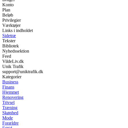
Konto
Plan
Beløb
Privilegier
Værktøjer
Links i indholdet
Sidetræ
Tekster
Bibliotek
Nyhedssektion
Feed
VildeLiv.dk
Unik Trafik
support@uniktrafik.dk
Kategorier
Business
Finans
Hjemmet
Renovering
Trivsel
Træning
Skønhed
Mode
Forældre