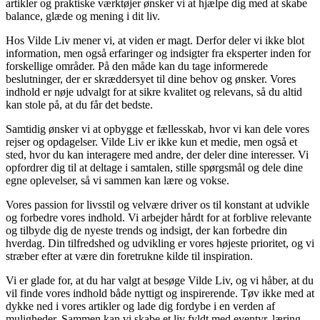
artikler og praktiske værktøjer ønsker vi at hjælpe dig med at skabe
balance, glæde og mening i dit liv.
Hos Vilde Liv mener vi, at viden er magt. Derfor deler vi ikke blot
information, men også erfaringer og indsigter fra eksperter inden for
forskellige områder. På den måde kan du tage informerede
beslutninger, der er skræddersyet til dine behov og ønsker. Vores
indhold er nøje udvalgt for at sikre kvalitet og relevans, så du altid
kan stole på, at du får det bedste.
Samtidig ønsker vi at opbygge et fællesskab, hvor vi kan dele vores
rejser og opdagelser. Vilde Liv er ikke kun et medie, men også et
sted, hvor du kan interagere med andre, der deler dine interesser. Vi
opfordrer dig til at deltage i samtalen, stille spørgsmål og dele dine
egne oplevelser, så vi sammen kan lære og vokse.
Vores passion for livsstil og velvære driver os til konstant at udvikle
og forbedre vores indhold. Vi arbejder hårdt for at forblive relevante
og tilbyde dig de nyeste trends og indsigt, der kan forbedre din
hverdag. Din tilfredshed og udvikling er vores højeste prioritet, og vi
stræber efter at være din foretrukne kilde til inspiration.
Vi er glade for, at du har valgt at besøge Vilde Liv, og vi håber, at du
vil finde vores indhold både nyttigt og inspirerende. Tøv ikke med at
dykke ned i vores artikler og lade dig fordybe i en verden af
muligheder. Sammen kan vi skabe et liv fyldt med eventyr, læring