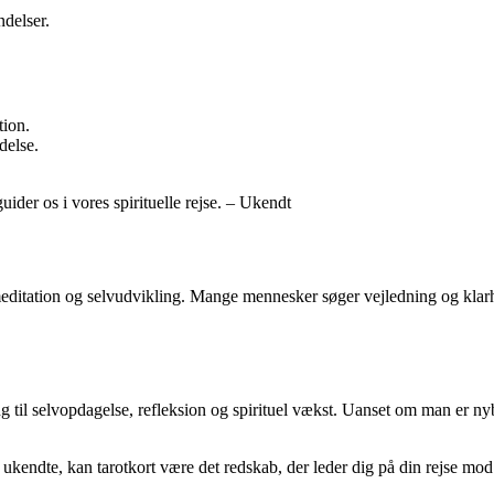
delser.
tion.
delse.
guider os i vores spirituelle rejse. – Ukendt
g, meditation og selvudvikling. Mange mennesker søger vejledning og klar
g til selvopdagelse, refleksion og spirituel vækst. Uanset om man er nybe
kendte, kan tarotkort være det redskab, der leder dig på din rejse mod 