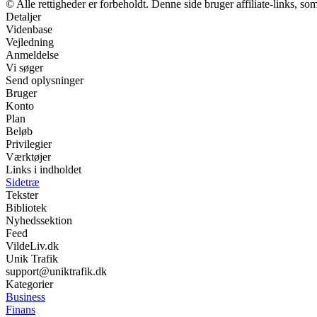
© Alle rettigheder er forbeholdt. Denne side bruger affiliate-links, so
Detaljer
Videnbase
Vejledning
Anmeldelse
Vi søger
Send oplysninger
Bruger
Konto
Plan
Beløb
Privilegier
Værktøjer
Links i indholdet
Sidetræ
Tekster
Bibliotek
Nyhedssektion
Feed
VildeLiv.dk
Unik Trafik
support@uniktrafik.dk
Kategorier
Business
Finans