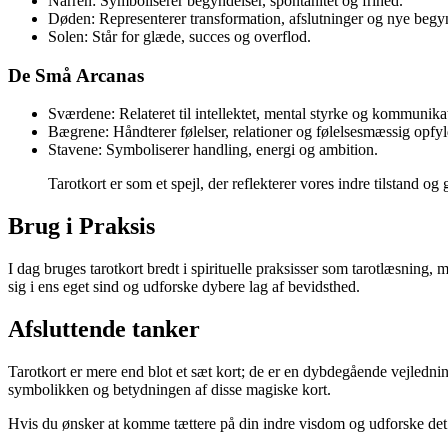
Narren: Symboliserer begyndelser, spontanitet og frihed.
Døden: Representerer transformation, afslutninger og nye begyn
Solen: Står for glæde, succes og overflod.
De Små Arcanas
Sværdene: Relateret til intellektet, mental styrke og kommunika
Bægrene: Håndterer følelser, relationer og følelsesmæssig opfyl
Stavene: Symboliserer handling, energi og ambition.
Tarotkort er som et spejl, der reflekterer vores indre tilstand og 
Brug i Praksis
I dag bruges tarotkort bredt i spirituelle praksisser som tarotlæsnin
sig i ens eget sind og udforske dybere lag af bevidsthed.
Afsluttende tanker
Tarotkort er mere end blot et sæt kort; de er en dybdegående vejlednin
symbolikken og betydningen af disse magiske kort.
Hvis du ønsker at komme tættere på din indre visdom og udforske det u