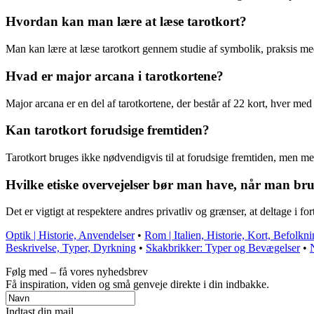
Hvordan kan man lære at læse tarotkort?
Man kan lære at læse tarotkort gennem studie af symbolik, praksis med 
Hvad er major arcana i tarotkortene?
Major arcana er en del af tarotkortene, der består af 22 kort, hver med
Kan tarotkort forudsige fremtiden?
Tarotkort bruges ikke nødvendigvis til at forudsige fremtiden, men mer
Hvilke etiske overvejelser bør man have, når man bru
Det er vigtigt at respektere andres privatliv og grænser, at deltage i f
Optik | Historie, Anvendelser
•
Rom | Italien, Historie, Kort, Befolkn
Beskrivelse, Typer, Dyrkning
•
Skakbrikker: Typer og Bevægelser
•
Følg med – få vores nyhedsbrev
Få inspiration, viden og små genveje direkte i din indbakke.
Indtast din mail