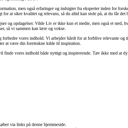
formation, men også erfaringer og indsigter fra eksperter inden for for
or at sikre kvalitet og relevans, så du altid kan stole på, at du får det 
jser og opdagelser. Vilde Liv er ikke kun et medie, men også et sted, hv
elser, så vi sammen kan lære og vokse.
og forbedre vores indhold. Vi arbejder hårdt for at forblive relevante og
er at være din foretrukne kilde til inspiration.
u vil finde vores indhold både nyttigt og inspirerende. Tøv ikke med at d
u køber via links på denne hjemmeside.