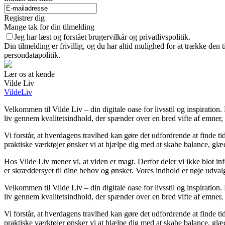
Registrer dig
Mange tak for din tilmelding
Jeg har læst og forstået brugervilkår og privatlivspolitik.
Din tilmelding er frivillig, og du har altid mulighed for at trække den
persondatapolitik.
Lær os at kende
Vilde Liv
VildeLiv
Velkommen til Vilde Liv – din digitale oase for livsstil og inspiration. H
liv gennem kvalitetsindhold, der spænder over en bred vifte af emner,
Vi forstår, at hverdagens travlhed kan gøre det udfordrende at finde tid 
praktiske værktøjer ønsker vi at hjælpe dig med at skabe balance, glæd
Hos Vilde Liv mener vi, at viden er magt. Derfor deler vi ikke blot in
er skræddersyet til dine behov og ønsker. Vores indhold er nøje udvalgt f
Velkommen til Vilde Liv – din digitale oase for livsstil og inspiration. H
liv gennem kvalitetsindhold, der spænder over en bred vifte af emner,
Vi forstår, at hverdagens travlhed kan gøre det udfordrende at finde tid 
praktiske værktøjer ønsker vi at hjælpe dig med at skabe balance, glæd