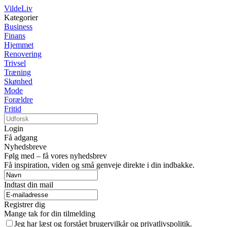
VildeLiv
Kategorier
Business
Finans
Hjemmet
Renovering
Trivsel
Træning
Skønhed
Mode
Forældre
Fritid
Login
Få adgang
Nyhedsbreve
Følg med – få vores nyhedsbrev
Få inspiration, viden og små genveje direkte i din indbakke.
Indtast din mail
Registrer dig
Mange tak for din tilmelding
Jeg har læst og forstået brugervilkår og privatlivspolitik.