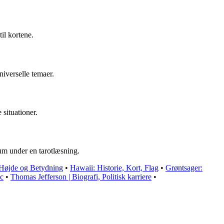
il kortene.
niverselle temaer.
situationer.
 rum under en tarotlæsning.
, Højde og Betydning
•
Hawaii: Historie, Kort, Flag
•
Grøntsager:
oc
•
Thomas Jefferson | Biografi, Politisk karriere
•