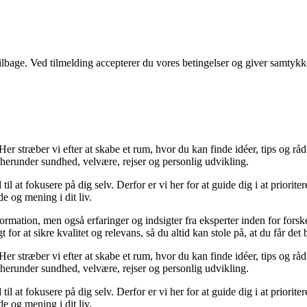
 tilbage. Ved tilmelding accepterer du vores betingelser og giver samtykk
er stræber vi efter at skabe et rum, hvor du kan finde idéer, tips og råd ti
 herunder sundhed, velvære, rejser og personlig udvikling.
til at fokusere på dig selv. Derfor er vi her for at guide dig i at priorit
e og mening i dit liv.
formation, men også erfaringer og indsigter fra eksperter inden for for
or at sikre kvalitet og relevans, så du altid kan stole på, at du får det 
er stræber vi efter at skabe et rum, hvor du kan finde idéer, tips og råd ti
 herunder sundhed, velvære, rejser og personlig udvikling.
til at fokusere på dig selv. Derfor er vi her for at guide dig i at priorit
e og mening i dit liv.