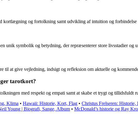
kortlægning og fortolkning samt udvikling af intuition og forbindelse t
 en unik symbolik og betydning, der repræsenterer store livsstadier og u
e til at give vejledning, indsigt og refleksion om aktuelle og kommende 
ger tarotkort?
ortolkningen med respekt og empati samt at skabe et trygt og tillidsfuldt
ing, Klima
•
Hawaii: Historie, Kort, Flag
•
Christus Frelseren: Historie
Neil Young | Biografi, Sange, Album
•
McDonald’s historie og Ray Kr