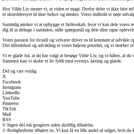
Hos Vilde Liv mener vi, at viden er magt. Derfor deler vi ikke blot in
er skræddersyet til dine behov og ønsker. Vores indhold er nøje udvalgt f
Samtidig ønsker vi at opbygge et fællesskab, hvor vi kan dele vores re
dig til at deltage i samtalen, stille spørgsmål og dele dine egne oplev
Vores passion for livsstil og velvære driver os til konstant at udvikle 
Din tilfredshed og udvikling er vores højeste prioritet, og vi stræber eft
Vi er glade for, at du har valgt at besøge Vilde Liv, og vi håber, at d
Sammen kan vi skabe et liv fyldt med eventyr, læring og glæde.
Del og vær venlig
X
Facebook
Instagram
LinkedIn
YouTube
Pinterest
TikTok
Mail
RSS
© Ingen del må gengives uden skriftlig tilladelse.
© Rettighederne tilhører os. Vi kan få en lille andel af salget, hvis d