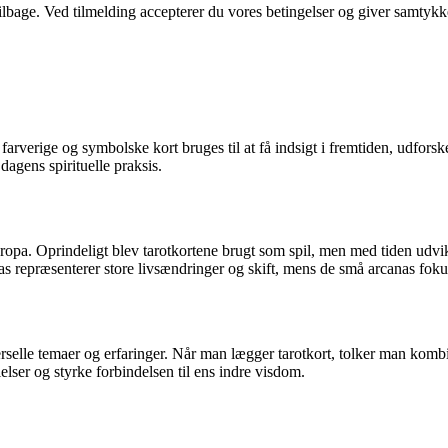
 tilbage. Ved tilmelding accepterer du vores betingelser og giver samtykk
verige og symbolske kort bruges til at få indsigt i fremtiden, udforske 
dagens spirituelle praksis.
opa. Oprindeligt blev tarotkortene brugt som spil, men med tiden udviklede
anas repræsenterer store livsændringer og skift, mens de små arcanas fo
rselle temaer og erfaringer. Når man lægger tarotkort, tolker man kombi
elser og styrke forbindelsen til ens indre visdom.