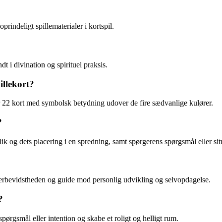
rindeligt spillematerialer i kortspil.
dt i divination og spirituel praksis.
illekort?
er 22 kort med symbolsk betydning udover de fire sædvanlige kulører.
?
ik og dets placering i en spredning, samt spørgerens spørgsmål eller sit
 underbevidstheden og guide mod personlig udvikling og selvopdagelse.
?
pørgsmål eller intention og skabe et roligt og helligt rum.