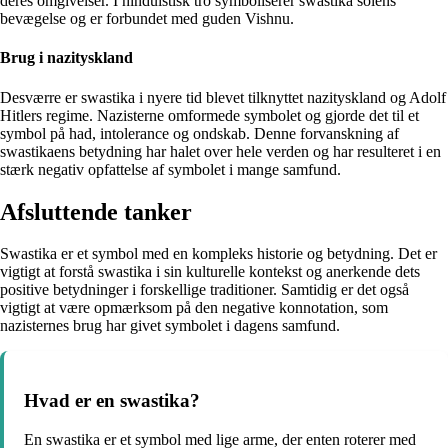
deres omgivelser. I hinduistisk tro symboliserer swastika solens
bevægelse og er forbundet med guden Vishnu.
Brug i nazityskland
Desværre er swastika i nyere tid blevet tilknyttet nazityskland og Adolf
Hitlers regime. Nazisterne omformede symbolet og gjorde det til et
symbol på had, intolerance og ondskab. Denne forvanskning af
swastikaens betydning har halet over hele verden og har resulteret i en
stærk negativ opfattelse af symbolet i mange samfund.
Afsluttende tanker
Swastika er et symbol med en kompleks historie og betydning. Det er
vigtigt at forstå swastika i sin kulturelle kontekst og anerkende dets
positive betydninger i forskellige traditioner. Samtidig er det også
vigtigt at være opmærksom på den negative konnotation, som
nazisternes brug har givet symbolet i dagens samfund.
Hvad er en swastika?
En swastika er et symbol med lige arme, der enten roterer med