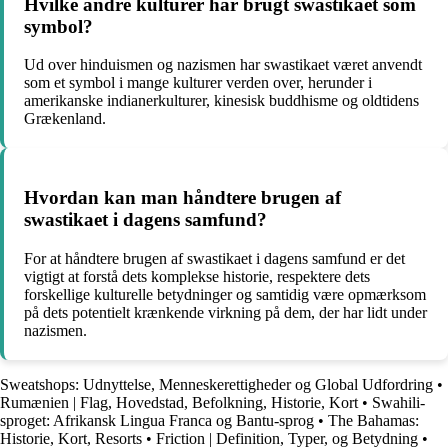
Hvilke andre kulturer har brugt swastikaet som
symbol?
Ud over hinduismen og nazismen har swastikaet været anvendt
som et symbol i mange kulturer verden over, herunder i
amerikanske indianerkulturer, kinesisk buddhisme og oldtidens
Grækenland.
Hvordan kan man håndtere brugen af
swastikaet i dagens samfund?
For at håndtere brugen af swastikaet i dagens samfund er det
vigtigt at forstå dets komplekse historie, respektere dets
forskellige kulturelle betydninger og samtidig være opmærksom
på dets potentielt krænkende virkning på dem, der har lidt under
nazismen.
Sweatshops: Udnyttelse, Menneskerettigheder og Global Udfordring
•
Rumænien | Flag, Hovedstad, Befolkning, Historie, Kort
•
Swahili-
sproget: Afrikansk Lingua Franca og Bantu-sprog
•
The Bahamas:
Historie, Kort, Resorts
•
Friction | Definition, Typer, og Betydning
•