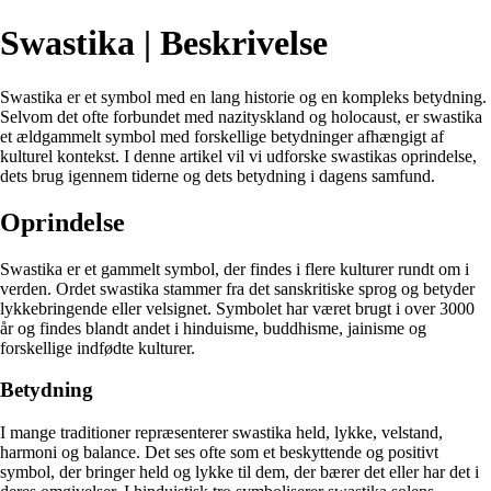
Swastika | Beskrivelse
Swastika er et symbol med en lang historie og en kompleks betydning.
Selvom det ofte forbundet med nazityskland og holocaust, er swastika
et ældgammelt symbol med forskellige betydninger afhængigt af
kulturel kontekst. I denne artikel vil vi udforske swastikas oprindelse,
dets brug igennem tiderne og dets betydning i dagens samfund.
Oprindelse
Swastika er et gammelt symbol, der findes i flere kulturer rundt om i
verden. Ordet swastika stammer fra det sanskritiske sprog og betyder
lykkebringende eller velsignet. Symbolet har været brugt i over 3000
år og findes blandt andet i hinduisme, buddhisme, jainisme og
forskellige indfødte kulturer.
Betydning
I mange traditioner repræsenterer swastika held, lykke, velstand,
harmoni og balance. Det ses ofte som et beskyttende og positivt
symbol, der bringer held og lykke til dem, der bærer det eller har det i