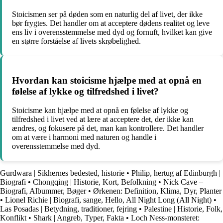
Stoicismen ser på døden som en naturlig del af livet, der ikke
bør frygtes. Det handler om at acceptere dødens realitet og leve
ens liv i overensstemmelse med dyd og fornuft, hvilket kan give
en større forståelse af livets skrøbelighed.
Hvordan kan stoicisme hjælpe med at opnå en
følelse af lykke og tilfredshed i livet?
Stoicisme kan hjælpe med at opnå en følelse af lykke og
tilfredshed i livet ved at lære at acceptere det, der ikke kan
ændres, og fokusere på det, man kan kontrollere. Det handler
om at være i harmoni med naturen og handle i
overensstemmelse med dyd.
Gurdwara | Sikhernes bedested, historie
•
Philip, hertug af Edinburgh |
Biografi
•
Chongqing | Historie, Kort, Befolkning
•
Nick Cave –
Biografi, Albummer, Bøger
•
Ørkenen: Definition, Klima, Dyr, Planter
•
Lionel Richie | Biografi, sange, Hello, All Night Long (All Night)
•
Las Posadas | Betydning, traditioner, fejring
•
Palestine | Historie, Folk,
Konflikt
•
Shark | Angreb, Typer, Fakta
•
Loch Ness-monsteret: