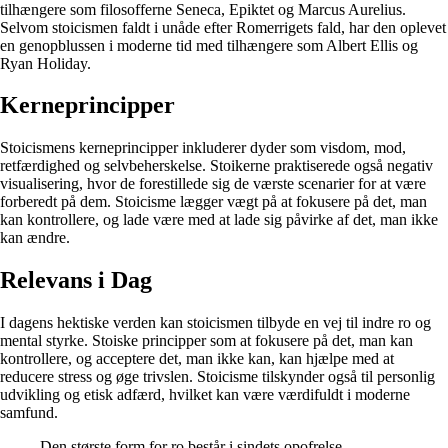
tilhængere som filosofferne Seneca, Epiktet og Marcus Aurelius.
Selvom stoicismen faldt i unåde efter Romerrigets fald, har den oplevet
en genopblussen i moderne tid med tilhængere som Albert Ellis og
Ryan Holiday.
Kerneprincipper
Stoicismens kerneprincipper inkluderer dyder som visdom, mod,
retfærdighed og selvbeherskelse. Stoikerne praktiserede også negativ
visualisering, hvor de forestillede sig de værste scenarier for at være
forberedt på dem. Stoicisme lægger vægt på at fokusere på det, man
kan kontrollere, og lade være med at lade sig påvirke af det, man ikke
kan ændre.
Relevans i Dag
I dagens hektiske verden kan stoicismen tilbyde en vej til indre ro og
mental styrke. Stoiske principper som at fokusere på det, man kan
kontrollere, og acceptere det, man ikke kan, kan hjælpe med at
reducere stress og øge trivslen. Stoicisme tilskynder også til personlig
udvikling og etisk adfærd, hvilket kan være værdifuldt i moderne
samfund.
Den største form for ro består i sindets opofrelse.