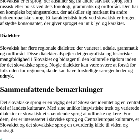
Slovakisk er et sprog, der adskiller sig fra andre slaviske sprog som
russisk eller polsk ved dets fonologi, grammatik og ordforråd. Den har
en kompleks bøjningsstruktur, der adskiller sig markant fra andre
indoeuropæiske sprog. Et karakteristisk træk ved slovakisk er brugen
af stødte konsonanter, der giver sproget en unik lyd og karakter.
Dialekter
Slovakisk har flere regionale dialekter, der varierer i udtale, grammatik
og ordforråd. Disse dialekter afspejler det geografiske og historiske
mangfoldighed i Slovakiet og bidrager til den kulturelle rigdom inden
for det slovakiske sprog. Nogle dialekter kan være svære at forstå for
folk uden for regionen, da de kan have forskellige særegenheder og
udtryk.
Sammenfattende bemærkninger
Det slovakiske sprog er en vigtig del af Slovakiet identitet og en central
del af landets kulturarv. Med sine unikke lingvistiske træk og varierede
dialekter er slovakisk et spændende sprog at udforske og lære. For
dem, der er interesseret i slaviske sprog og Centraleuropas kulturarv, er
Slovakiet og det slovakiske sprog en uvurderlig kilde til viden og
indsigt.