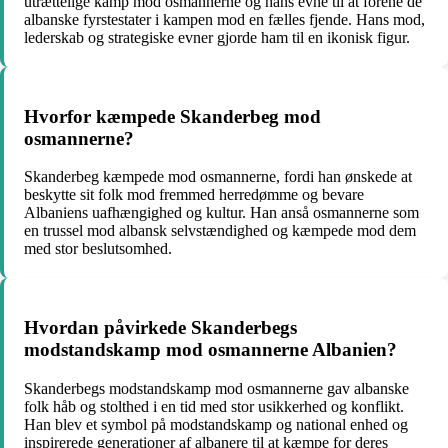
utrættelige kamp mod osmannerne og hans evne til at forene de
albanske fyrstestater i kampen mod en fælles fjende. Hans mod,
lederskab og strategiske evner gjorde ham til en ikonisk figur.
Hvorfor kæmpede Skanderbeg mod
osmannerne?
Skanderbeg kæmpede mod osmannerne, fordi han ønskede at
beskytte sit folk mod fremmed herredømme og bevare
Albaniens uafhængighed og kultur. Han anså osmannerne som
en trussel mod albansk selvstændighed og kæmpede mod dem
med stor beslutsomhed.
Hvordan påvirkede Skanderbegs
modstandskamp mod osmannerne Albanien?
Skanderbegs modstandskamp mod osmannerne gav albanske
folk håb og stolthed i en tid med stor usikkerhed og konflikt.
Han blev et symbol på modstandskamp og national enhed og
inspirerede generationer af albanere til at kæmpe for deres