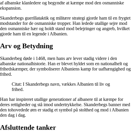
af albanske klanledere og begyndte at kæmpe mod den osmanniske
ekspansion.
Skanderbegs guerillataktik og militære strategi gjorde ham til en frygtet
modstander for de osmanniske tropper. Han ledede utallige sejre mod
den osmanniske hær og holdt stand mod belejringer og angreb, hvilket
gjorde ham til en legende i Albanien.
Arv og Betydning
Skanderbeg døde i 1468, men hans arv lever stadig videre i den
albanske nationalhistorie. Han er blevet hyldet som en nationalhelt og
frihedskæmper, der symboliserer Albaniens kamp for uafhængighed og
frihed.
Citat: I Skanderbegs navn, vækkes Albanien til liv og
frihed.
Han har inspireret utallige generationer af albanere til at kæmpe for
deres rettigheder og stå imod undertrykkelse. Skanderbegs banner med
den tohovedede ørn er stadig et symbol på stolthed og mod i Albanien
den dag i dag.
Afsluttende tanker