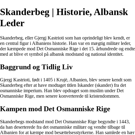
Skanderbeg | Historie, Albansk
Leder
Skanderbeg, eller Gjergj Kastrioti som han oprindeligt blev kendt, er
en central figur i Albaniens historie. Han var en mægtig militær leder,
der kæmpede mod Det Osmanniske Rige i det 15. århundrede og endte
med at blive et symbol på albansk modstand og national identitet.
Baggrund og Tidlig Liv
Gjergj Kastrioti, født i 1405 i Krujë, Albanien, blev senere kendt som
Skanderbeg efter at have modtaget titlen Iskander (skander) fra det
osmanniske imperium. Han blev opdraget som muslim under Det
Osmanniske Rige, men senere konverterede til kristendommen.
Kampen mod Det Osmanniske Rige
Skanderbegs modstand mod Det Osmanniske Rige begyndte i 1443,
da han deserterede fra det osmanniske militær og vendte tilbage til
Albanien for at kæmpe mod besættelsesstyrkerne. Han samlede en hær