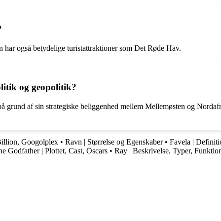
?
n har også betydelige turistattraktioner som Det Røde Hav.
itik og geopolitik?
på grund af sin strategiske beliggenhed mellem Mellemøsten og Nordafri
Billion, Googolplex
•
Ravn | Størrelse og Egenskaber
•
Favela | Definiti
e Godfather | Plottet, Cast, Oscars
•
Ray | Beskrivelse, Typer, Funktio