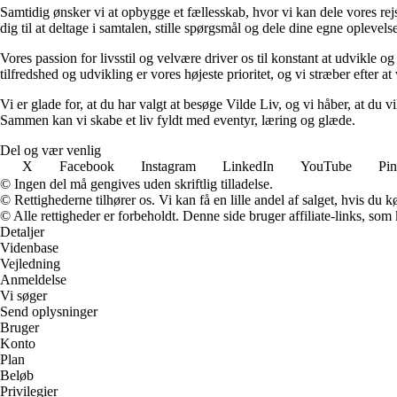
Samtidig ønsker vi at opbygge et fællesskab, hvor vi kan dele vores rej
dig til at deltage i samtalen, stille spørgsmål og dele dine egne opleve
Vores passion for livsstil og velvære driver os til konstant at udvikle o
tilfredshed og udvikling er vores højeste prioritet, og vi stræber efter at 
Vi er glade for, at du har valgt at besøge Vilde Liv, og vi håber, at du
Sammen kan vi skabe et liv fyldt med eventyr, læring og glæde.
Del og vær venlig
X
Facebook
Instagram
LinkedIn
YouTube
Pin
© Ingen del må gengives uden skriftlig tilladelse.
© Rettighederne tilhører os. Vi kan få en lille andel af salget, hvis du
© Alle rettigheder er forbeholdt. Denne side bruger affiliate-links, som
Detaljer
Videnbase
Vejledning
Anmeldelse
Vi søger
Send oplysninger
Bruger
Konto
Plan
Beløb
Privilegier