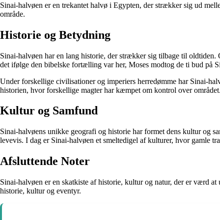
Sinai-halvøen er en trekantet halvø i Egypten, der strækker sig ud mell
område.
Historie og Betydning
Sinai-halvøen har en lang historie, der strækker sig tilbage til oldtid
det ifølge den bibelske fortælling var her, Moses modtog de ti bud på Si
Under forskellige civilisationer og imperiers herredømme har Sinai-halv
historien, hvor forskellige magter har kæmpet om kontrol over området
Kultur og Samfund
Sinai-halvøens unikke geografi og historie har formet dens kultur og 
levevis. I dag er Sinai-halvøen et smeltedigel af kulturer, hvor gamle t
Afsluttende Noter
Sinai-halvøen er en skatkiste af historie, kultur og natur, der er værd a
historie, kultur og eventyr.