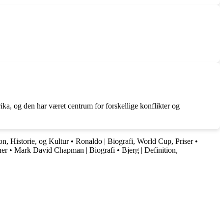
ka, og den har været centrum for forskellige konflikter og
on, Historie, og Kultur
•
Ronaldo | Biografi, World Cup, Priser
•
ner
•
Mark David Chapman | Biografi
•
Bjerg | Definition,