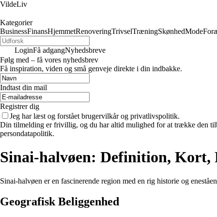
VildeLiv
Kategorier
Business
Finans
Hjemmet
Renovering
Trivsel
Træning
Skønhed
Mode
Foræ
Login
Få adgang
Nyhedsbreve
Følg med – få vores nyhedsbrev
Få inspiration, viden og små genveje direkte i din indbakke.
Indtast din mail
Registrer dig
Jeg har læst og forstået brugervilkår og privatlivspolitik.
Din tilmelding er frivillig, og du har altid mulighed for at trække den 
persondatapolitik.
Sinai-halvøen: Definition, Kort, 
Sinai-halvøen er en fascinerende region med en rig historie og eneståend
Geografisk Beliggenhed