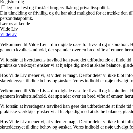
Registrer dig
Jeg har læst og forstået brugervilkår og privatlivspolitik.
Din tilmelding er frivillig, og du har altid mulighed for at trække den 
persondatapolitik.
Lær os at kende
Vilde Liv
VildeLiv
Velkommen til Vilde Liv – din digitale oase for livsstil og inspiration. Her
gennem kvalitetsindhold, der spænder over en bred vifte af emner, heru
Vi forstår, at hverdagens travlhed kan gøre det udfordrende at finde tid t
praktiske værktøjer ønsker vi at hjælpe dig med at skabe balance, glæde
Hos Vilde Liv mener vi, at viden er magt. Derfor deler vi ikke blot inf
skræddersyet til dine behov og ønsker. Vores indhold er nøje udvalgt for a
Velkommen til Vilde Liv – din digitale oase for livsstil og inspiration. Her
gennem kvalitetsindhold, der spænder over en bred vifte af emner, heru
Vi forstår, at hverdagens travlhed kan gøre det udfordrende at finde tid t
praktiske værktøjer ønsker vi at hjælpe dig med at skabe balance, glæde
Hos Vilde Liv mener vi, at viden er magt. Derfor deler vi ikke blot inf
skræddersyet til dine behov og ønsker. Vores indhold er nøje udvalgt for a