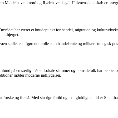
em Middelhavet i nord og Rødehavet i syd. Halvøens landskab er præget af
en. Området har været et knudepunkt for handel, migration og kulturudvek
nai-bjerget.
øen spillet en afgørende rolle som handelsrute og militær strategisk pos
.
samfund på en særlig måde. Lokale stammer og nomadefolk har beboet omr
raditioner møder moderne indflydelser.
t udforske og forstå. Med sin rige fortid og mangfoldige nutid er Sinai-ha