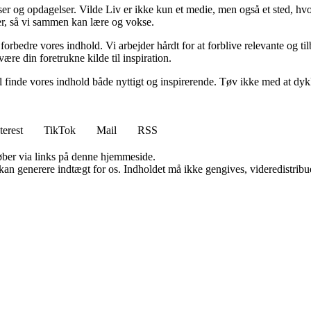
ser og opdagelser. Vilde Liv er ikke kun et medie, men også et sted, hvo
lser, så vi sammen kan lære og vokse.
g forbedre vores indhold. Vi arbejder hårdt for at forblive relevante og 
være din foretrukne kilde til inspiration.
 vil finde vores indhold både nyttigt og inspirerende. Tøv ikke med at dy
terest
TikTok
Mail
RSS
 køber via links på denne hjemmeside.
 kan generere indtægt for os. Indholdet må ikke gengives, videredistribue