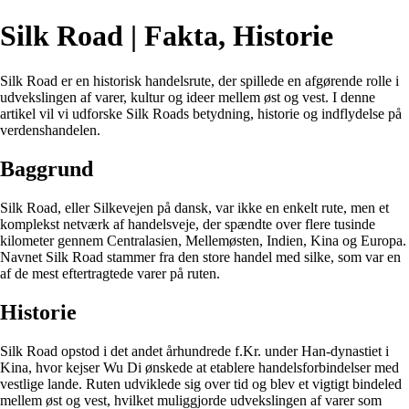
Silk Road | Fakta, Historie
Silk Road er en historisk handelsrute, der spillede en afgørende rolle i
udvekslingen af varer, kultur og ideer mellem øst og vest. I denne
artikel vil vi udforske Silk Roads betydning, historie og indflydelse på
verdenshandelen.
Baggrund
Silk Road, eller Silkevejen på dansk, var ikke en enkelt rute, men et
komplekst netværk af handelsveje, der spændte over flere tusinde
kilometer gennem Centralasien, Mellemøsten, Indien, Kina og Europa.
Navnet Silk Road stammer fra den store handel med silke, som var en
af de mest eftertragtede varer på ruten.
Historie
Silk Road opstod i det andet århundrede f.Kr. under Han-dynastiet i
Kina, hvor kejser Wu Di ønskede at etablere handelsforbindelser med
vestlige lande. Ruten udviklede sig over tid og blev et vigtigt bindeled
mellem øst og vest, hvilket muliggjorde udvekslingen af varer som