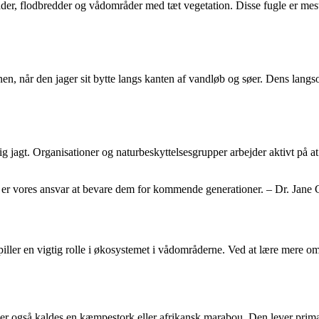
råder, flodbredder og vådområder med tæt vegetation. Disse fugle er me
en, når den jager sit bytte langs kanten af vandløb og søer. Dens langso
ig jagt. Organisationer og naturbeskyttelsesgrupper arbejder aktivt på at 
t er vores ansvar at bevare dem for kommende generationer. – Dr. Jane 
piller en vigtig rolle i økosystemet i vådområderne. Ved at lære mere om 
 der også kaldes en kæmpestork eller afrikansk marabou. Den lever prim