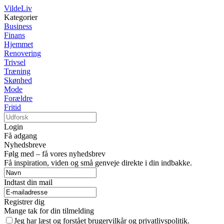
VildeLiv
Kategorier
Business
Finans
Hjemmet
Renovering
Trivsel
Træning
Skønhed
Mode
Forældre
Fritid
Login
Få adgang
Nyhedsbreve
Følg med – få vores nyhedsbrev
Få inspiration, viden og små genveje direkte i din indbakke.
Indtast din mail
Registrer dig
Mange tak for din tilmelding
Jeg har læst og forstået brugervilkår og privatlivspolitik.