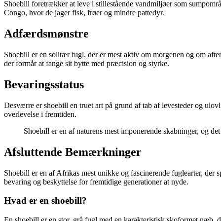
Shoebill foretrækker at leve i stillestående vandmiljøer som sumpom
Congo, hvor de jager fisk, frøer og mindre pattedyr.
Adfærdsmønstre
Shoebill er en solitær fugl, der er mest aktiv om morgenen og om aften
der formår at fange sit bytte med præcision og styrke.
Bevaringsstatus
Desværre er shoebill en truet art på grund af tab af levesteder og ulovl
overlevelse i fremtiden.
Shoebill er en af naturens mest imponerende skabninger, og de
Afsluttende Bemærkninger
Shoebill er en af Afrikas mest unikke og fascinerende fuglearter, der s
bevaring og beskyttelse for fremtidige generationer at nyde.
Hvad er en shoebill?
En shoebill er en stor, grå fugl med en karakteristisk skoformet næb,