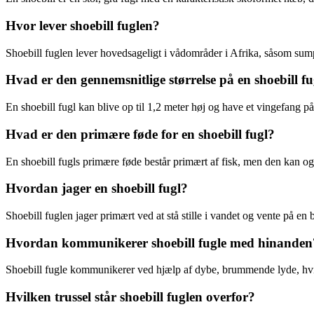
Hvor lever shoebill fuglen?
Shoebill fuglen lever hovedsageligt i vådområder i Afrika, såsom s
Hvad er den gennemsnitlige størrelse på en shoebill fu
En shoebill fugl kan blive op til 1,2 meter høj og have et vingefang på
Hvad er den primære føde for en shoebill fugl?
En shoebill fugls primære føde består primært af fisk, men den kan og
Hvordan jager en shoebill fugl?
Shoebill fuglen jager primært ved at stå stille i vandet og vente på en b
Hvordan kommunikerer shoebill fugle med hinanden
Shoebill fugle kommunikerer ved hjælp af dybe, brummende lyde, hvi
Hvilken trussel står shoebill fuglen overfor?