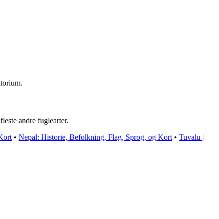
itorium.
leste andre fuglearter.
Kort
•
Nepal: Historie, Befolkning, Flag, Sprog, og Kort
•
Tuvalu |