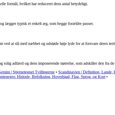
ielle formål, hvilket har reduceret dens antal betydeligt.
 og lægger typisk et enkelt æg, som begge forældre passer.
m ved at slå med næbbet og udstøde høje lyde for at forsvare deres terr
g rolig adfærd og dens imponerende størrelse, som adskiller den fra de f
emini | Stjernetegnet Tvillingerne
•
Scandinavien | Definition, Lande, 
ntenegro: Historie, Befolkning, Hovedstad, Flag, Sprog, og Kort
•