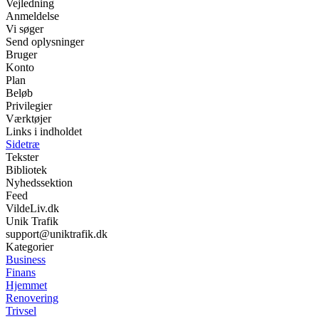
Vejledning
Anmeldelse
Vi søger
Send oplysninger
Bruger
Konto
Plan
Beløb
Privilegier
Værktøjer
Links i indholdet
Sidetræ
Tekster
Bibliotek
Nyhedssektion
Feed
VildeLiv.dk
Unik Trafik
support@uniktrafik.dk
Kategorier
Business
Finans
Hjemmet
Renovering
Trivsel