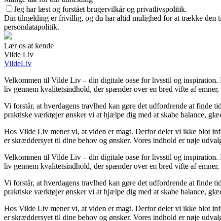
Jeg har læst og forstået brugervilkår og privatlivspolitik.
Din tilmelding er frivillig, og du har altid mulighed for at trække den
persondatapolitik.
Lær os at kende
Vilde Liv
VildeLiv
Velkommen til Vilde Liv – din digitale oase for livsstil og inspiration. H
liv gennem kvalitetsindhold, der spænder over en bred vifte af emner,
Vi forstår, at hverdagens travlhed kan gøre det udfordrende at finde tid 
praktiske værktøjer ønsker vi at hjælpe dig med at skabe balance, glæd
Hos Vilde Liv mener vi, at viden er magt. Derfor deler vi ikke blot in
er skræddersyet til dine behov og ønsker. Vores indhold er nøje udvalgt f
Velkommen til Vilde Liv – din digitale oase for livsstil og inspiration. H
liv gennem kvalitetsindhold, der spænder over en bred vifte af emner,
Vi forstår, at hverdagens travlhed kan gøre det udfordrende at finde tid 
praktiske værktøjer ønsker vi at hjælpe dig med at skabe balance, glæd
Hos Vilde Liv mener vi, at viden er magt. Derfor deler vi ikke blot in
er skræddersyet til dine behov og ønsker. Vores indhold er nøje udvalgt f