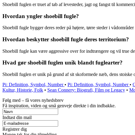
Shoebill fuglen er truet af tab af levesteder, jagt og fangst til kommerc
Hvordan yngler shoebill fugle?
Shoebill fugle bygger deres reder på højere, tørre steder i vådområder
Hvordan beskytter shoebill fugle deres territorium?
Shoebill fugle kan være aggressive over for indtrængere og vil true de
Hvad gør shoebill fuglen unik blandt fuglearter?
Shoebill fuglen er unik på grund af sit skoformede næb, dens stoiske o
Pi: Definition, Symbol, Number
•
Pi: Definition, Symbol, Number
•
G
Kultur, Historie, Folk
•
Sean Connery: Biografi, Film og Legacy
•
Mo
Følg med – få vores nyhedsbrev
Få inspiration, viden og små genveje direkte i din indbakke.
Indtast din mail
Registrer dig
Mange tak for din tilmelding