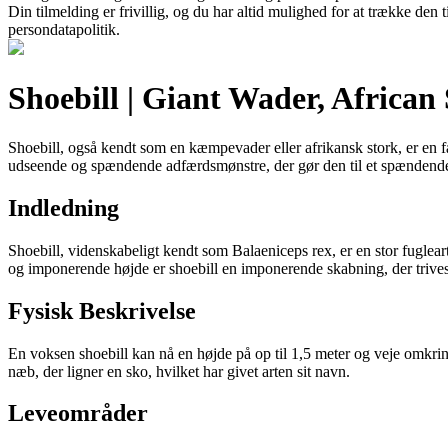
Din tilmelding er frivillig, og du har altid mulighed for at trække den
persondatapolitik.
Shoebill | Giant Wader, African
Shoebill, også kendt som en kæmpevader eller afrikansk stork, er en fa
udseende og spændende adfærdsmønstre, der gør den til et spændende
Indledning
Shoebill, videnskabeligt kendt som Balaeniceps rex, er en stor fuglea
og imponerende højde er shoebill en imponerende skabning, der trives 
Fysisk Beskrivelse
En voksen shoebill kan nå en højde på op til 1,5 meter og veje omkrin
næb, der ligner en sko, hvilket har givet arten sit navn.
Leveområder