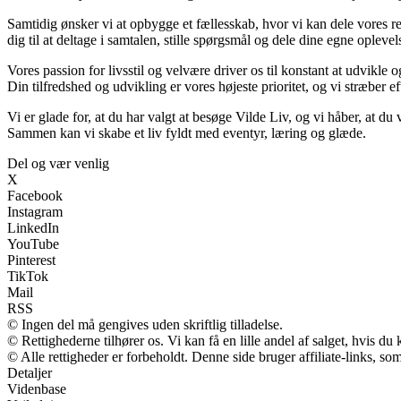
Samtidig ønsker vi at opbygge et fællesskab, hvor vi kan dele vores re
dig til at deltage i samtalen, stille spørgsmål og dele dine egne oplev
Vores passion for livsstil og velvære driver os til konstant at udvikle 
Din tilfredshed og udvikling er vores højeste prioritet, og vi stræber eft
Vi er glade for, at du har valgt at besøge Vilde Liv, og vi håber, at d
Sammen kan vi skabe et liv fyldt med eventyr, læring og glæde.
Del og vær venlig
X
Facebook
Instagram
LinkedIn
YouTube
Pinterest
TikTok
Mail
RSS
© Ingen del må gengives uden skriftlig tilladelse.
© Rettighederne tilhører os. Vi kan få en lille andel af salget, hvis d
© Alle rettigheder er forbeholdt. Denne side bruger affiliate-links, so
Detaljer
Videnbase