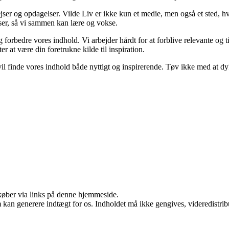
jser og opdagelser. Vilde Liv er ikke kun et medie, men også et sted, hv
elser, så vi sammen kan lære og vokse.
og forbedre vores indhold. Vi arbejder hårdt for at forblive relevante og
er at være din foretrukne kilde til inspiration.
u vil finde vores indhold både nyttigt og inspirerende. Tøv ikke med at d
u køber via links på denne hjemmeside.
m kan generere indtægt for os. Indholdet må ikke gengives, videredistrib