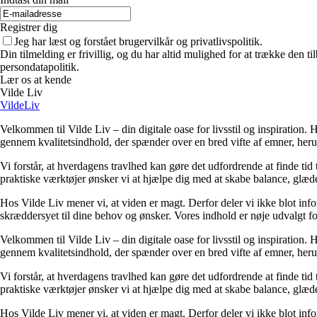
Registrer dig
Jeg har læst og forstået brugervilkår og privatlivspolitik.
Din tilmelding er frivillig, og du har altid mulighed for at trække den 
persondatapolitik.
Lær os at kende
Vilde Liv
VildeLiv
Velkommen til Vilde Liv – din digitale oase for livsstil og inspiration. Her
gennem kvalitetsindhold, der spænder over en bred vifte af emner, heru
Vi forstår, at hverdagens travlhed kan gøre det udfordrende at finde tid t
praktiske værktøjer ønsker vi at hjælpe dig med at skabe balance, glæde
Hos Vilde Liv mener vi, at viden er magt. Derfor deler vi ikke blot inf
skræddersyet til dine behov og ønsker. Vores indhold er nøje udvalgt for a
Velkommen til Vilde Liv – din digitale oase for livsstil og inspiration. Her
gennem kvalitetsindhold, der spænder over en bred vifte af emner, heru
Vi forstår, at hverdagens travlhed kan gøre det udfordrende at finde tid t
praktiske værktøjer ønsker vi at hjælpe dig med at skabe balance, glæde
Hos Vilde Liv mener vi, at viden er magt. Derfor deler vi ikke blot inf