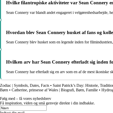
Hvilke filantropiske aktiviteter var Sean Connery e
Sean Connery var blandt andet engageret i velgørenhedsarbejde, her
Hvordan blev Sean Connery husket af fans og kolleg
Sean Connery blev husket som en legende inden for filmindustrien, 
Hvilken arv har Sean Connery efterladt sig inden f
Sean Connery har efterladt sig en arv som en af de mest ikoniske s
Zodiac | Symbols, Dates, Facts
•
Saint Patrick’s Day: Historie, Traditio
Børn
•
Catherine, prinsesse af Wales | Biografi, Børn, Familie
•
Hydrog
Følg med – få vores nyhedsbrev
Få inspiration, viden og små genveje direkte i din indbakke.
Indtast din mail