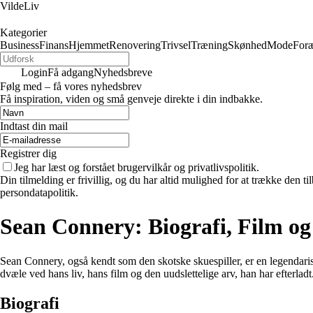
VildeLiv
Kategorier
Business
Finans
Hjemmet
Renovering
Trivsel
Træning
Skønhed
Mode
Foræ
Login
Få adgang
Nyhedsbreve
Følg med – få vores nyhedsbrev
Få inspiration, viden og små genveje direkte i din indbakke.
Indtast din mail
Registrer dig
Jeg har læst og forstået brugervilkår og privatlivspolitik.
Din tilmelding er frivillig, og du har altid mulighed for at trække den 
persondatapolitik.
Sean Connery: Biografi, Film o
Sean Connery, også kendt som den skotske skuespiller, er en legendarisk
dvæle ved hans liv, hans film og den uudslettelige arv, han har efterladt
Biografi