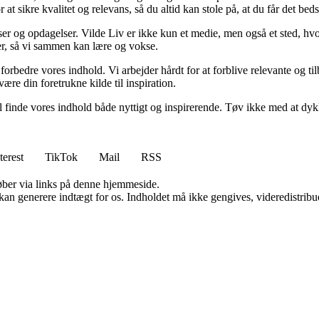
t sikre kvalitet og relevans, så du altid kan stole på, at du får det beds
ser og opdagelser. Vilde Liv er ikke kun et medie, men også et sted, hvo
lser, så vi sammen kan lære og vokse.
g forbedre vores indhold. Vi arbejder hårdt for at forblive relevante og 
være din foretrukne kilde til inspiration.
 vil finde vores indhold både nyttigt og inspirerende. Tøv ikke med at dy
terest
TikTok
Mail
RSS
 køber via links på denne hjemmeside.
 kan generere indtægt for os. Indholdet må ikke gengives, videredistribue