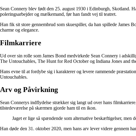
Sean Connery blev født den 25. august 1930 i Edinburgh, Skotland. Ha
poleringsarbejder og mælkemand, før han fandt vej til teatret.
Han fik sit store gennembrud som skuespiller, da han spillede James Bo
charme og elegance.
Filmkarriere
Ud over sin rolle som James Bond medvirkede Sean Connery i adskillige 
The Untouchables, The Hunt for Red October og Indiana Jones and th
Hans evne til at fordybe sig i karakterer og levere rammende præstation
Untouchables.
Arv og Påvirkning
Sean Connerys indflydelse strækker sig langt ud over hans filmkarriere. 
tilstedeværelse på skærmen gjorde ham til en ikon.
Jaget er lige så spændende som alternative beskæftigelser, men
Han døde den 31. oktober 2020, men hans arv lever videre gennem hans u