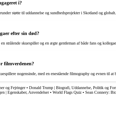
ngageret i?
under støtte til uddannelse og sundhedsprojekter i Skotland og globalt.
aer efter sin død?
en strålende skuespiller og en ægte gentleman af både fans og kollegae
or filmverdenen?
kuespillere nogensinde, med en enestående filmography og evnen til at 
ner og Fejringer
•
Donald Trump | Biografi, Uddannelse, Politik og For
en | Egenskaber, Anvendelser
•
World Flags Quiz
•
Sean Connery: Bio