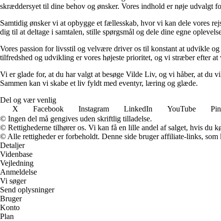
skræddersyet til dine behov og ønsker. Vores indhold er nøje udvalgt for a
Samtidig ønsker vi at opbygge et fællesskab, hvor vi kan dele vores rej
dig til at deltage i samtalen, stille spørgsmål og dele dine egne opleve
Vores passion for livsstil og velvære driver os til konstant at udvikle o
tilfredshed og udvikling er vores højeste prioritet, og vi stræber efter at 
Vi er glade for, at du har valgt at besøge Vilde Liv, og vi håber, at du
Sammen kan vi skabe et liv fyldt med eventyr, læring og glæde.
Del og vær venlig
X
Facebook
Instagram
LinkedIn
YouTube
Pin
© Ingen del må gengives uden skriftlig tilladelse.
© Rettighederne tilhører os. Vi kan få en lille andel af salget, hvis du
© Alle rettigheder er forbeholdt. Denne side bruger affiliate-links, som
Detaljer
Videnbase
Vejledning
Anmeldelse
Vi søger
Send oplysninger
Bruger
Konto
Plan