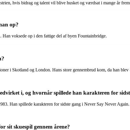
rien, hvis bidrag og talent vil blive husket og værdsat i mange år frem
 han op?
 Han voksede op i den fattige del af byen Fountainbridge.
n?
ktioner i Skotland og London. Hans store gennembrud kom, da han blev 
irket i, og hvornår spillede han karakteren for sids
1983. Han spillede karakteren for sidste gang i Never Say Never Again.
r sit skuespil gennem årene?