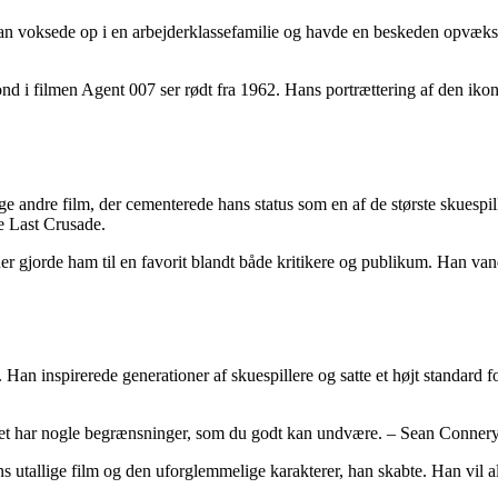
n voksede op i en arbejderklassefamilie og havde en beskeden opvækst.
nd i filmen Agent 007 ser rødt fra 1962. Hans portrættering af den iko
andre film, der cementerede hans status som en af de største skuespill
e Last Crusade.
er gjorde ham til en favorit blandt både kritikere og publikum. Han vand
Han inspirerede generationer af skuespillere og satte et højt standard f
 det har nogle begrænsninger, som du godt kan undvære. – Sean Conner
tallige film og den uforglemmelige karakterer, han skabte. Han vil alti