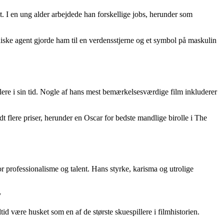
 I en ung alder arbejdede han forskellige jobs, herunder som
niske agent gjorde ham til en verdensstjerne og et symbol på maskulin
ere i sin tid. Nogle af hans mest bemærkelsesværdige film inkluderer
t flere priser, herunder en Oscar for bedste mandlige birolle i The
or professionalisme og talent. Hans styrke, karisma og utrolige
y
d være husket som en af de største skuespillere i filmhistorien.