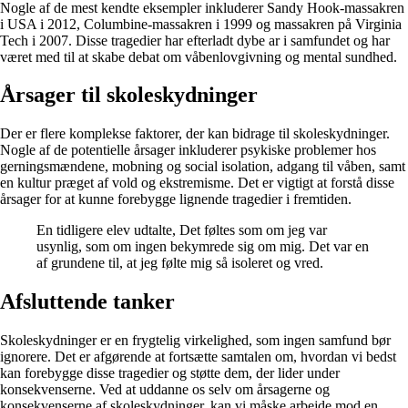
Nogle af de mest kendte eksempler inkluderer Sandy Hook-massakren
i USA i 2012, Columbine-massakren i 1999 og massakren på Virginia
Tech i 2007. Disse tragedier har efterladt dybe ar i samfundet og har
været med til at skabe debat om våbenlovgivning og mental sundhed.
Årsager til skoleskydninger
Der er flere komplekse faktorer, der kan bidrage til skoleskydninger.
Nogle af de potentielle årsager inkluderer psykiske problemer hos
gerningsmændene, mobning og social isolation, adgang til våben, samt
en kultur præget af vold og ekstremisme. Det er vigtigt at forstå disse
årsager for at kunne forebygge lignende tragedier i fremtiden.
En tidligere elev udtalte, Det føltes som om jeg var
usynlig, som om ingen bekymrede sig om mig. Det var en
af grundene til, at jeg følte mig så isoleret og vred.
Afsluttende tanker
Skoleskydninger er en frygtelig virkelighed, som ingen samfund bør
ignorere. Det er afgørende at fortsætte samtalen om, hvordan vi bedst
kan forebygge disse tragedier og støtte dem, der lider under
konsekvenserne. Ved at uddanne os selv om årsagerne og
konsekvenserne af skoleskydninger, kan vi måske arbejde mod en