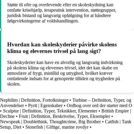
Støtte til ofre og overlevende efter en skoleskydning kan
omfatte krisehjælp, terapeutisk intervention, støttegrupper,
juridisk bistand og langvarig opfølgning for at håndtere
følgevirkningerne af voldshandlingen.
Hvordan kan skoleskyderier påvirke skolens
klima og elevernes trivsel på lang sigt?
Skoleskyderier kan have en alvorlig og langvarig indvirkning
på skolens klima og elevernes trivsel, idet det kan skabe en
atmosfære af frygt, mistillid og utryghed, hvilket kræver
omfattende indsats for at genoprette tilliden og trygheden på
skolen.
Nephilim | Definition, Fortolkninger
•
Turbine – Definition, Typer, og
Anvendelser
•
Pyrit | Egenskaber
•
Ordbog over ord der starter med O
•
Sculptur | Definition, Typer, Teknikker, Elementer
•
British Empire |
Decline
•
Fruit | Definition, Beskrivelse, Typer, Eksempler
•
Newspeak | Doublethink, Thoughtcrime, Big Brother
•
Catfish | Tank
Setup, Diet
•
Stonefish | Giftige, marine rovdyr
•