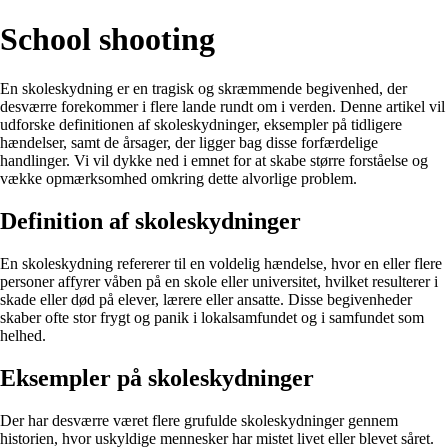
School shooting
En skoleskydning er en tragisk og skræmmende begivenhed, der
desværre forekommer i flere lande rundt om i verden. Denne artikel vil
udforske definitionen af skoleskydninger, eksempler på tidligere
hændelser, samt de årsager, der ligger bag disse forfærdelige
handlinger. Vi vil dykke ned i emnet for at skabe større forståelse og
vække opmærksomhed omkring dette alvorlige problem.
Definition af skoleskydninger
En skoleskydning refererer til en voldelig hændelse, hvor en eller flere
personer affyrer våben på en skole eller universitet, hvilket resulterer i
skade eller død på elever, lærere eller ansatte. Disse begivenheder
skaber ofte stor frygt og panik i lokalsamfundet og i samfundet som
helhed.
Eksempler på skoleskydninger
Der har desværre været flere grufulde skoleskydninger gennem
historien, hvor uskyldige mennesker har mistet livet eller blevet såret.