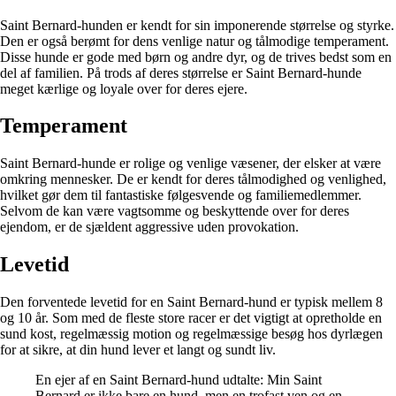
Saint Bernard-hunden er kendt for sin imponerende størrelse og styrke.
Den er også berømt for dens venlige natur og tålmodige temperament.
Disse hunde er gode med børn og andre dyr, og de trives bedst som en
del af familien. På trods af deres størrelse er Saint Bernard-hunde
meget kærlige og loyale over for deres ejere.
Temperament
Saint Bernard-hunde er rolige og venlige væsener, der elsker at være
omkring mennesker. De er kendt for deres tålmodighed og venlighed,
hvilket gør dem til fantastiske følgesvende og familiemedlemmer.
Selvom de kan være vagtsomme og beskyttende over for deres
ejendom, er de sjældent aggressive uden provokation.
Levetid
Den forventede levetid for en Saint Bernard-hund er typisk mellem 8
og 10 år. Som med de fleste store racer er det vigtigt at opretholde en
sund kost, regelmæssig motion og regelmæssige besøg hos dyrlægen
for at sikre, at din hund lever et langt og sundt liv.
En ejer af en Saint Bernard-hund udtalte: Min Saint
Bernard er ikke bare en hund, men en trofast ven og en