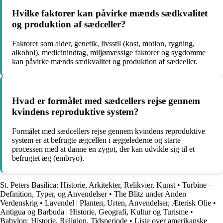
Hvilke faktorer kan påvirke mænds sædkvalitet
og produktion af sædceller?
Faktorer som alder, genetik, livsstil (kost, motion, rygning,
alkohol), medicinindtag, miljømæssige faktorer og sygdomme
kan påvirke mænds sædkvalitet og produktion af sædceller.
Hvad er formålet med sædcellers rejse gennem
kvindens reproduktive system?
Formålet med sædcellers rejse gennem kvindens reproduktive
system er at befrugte ægcellen i æggelederne og starte
processen med at danne en zygot, der kan udvikle sig til et
befrugtet æg (embryo).
St. Peters Basilica: Historie, Arkitekter, Relikvier, Kunst
•
Turbine –
Definition, Typer, og Anvendelser
•
The Blitz under Anden
Verdenskrig
•
Lavendel | Planten, Urten, Anvendelser, Æterisk Olie
•
Antigua og Barbuda | Historie, Geografi, Kultur og Turisme
•
Babylon: Historie, Religion, Tidsperiode
•
Liste over amerikanske