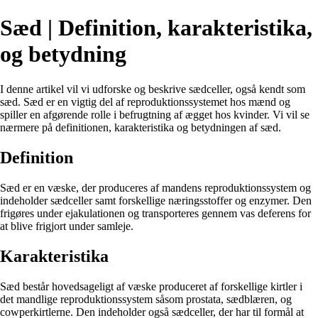
Sæd | Definition, karakteristika,
og betydning
I denne artikel vil vi udforske og beskrive sædceller, også kendt som
sæd. Sæd er en vigtig del af reproduktionssystemet hos mænd og
spiller en afgørende rolle i befrugtning af ægget hos kvinder. Vi vil se
nærmere på definitionen, karakteristika og betydningen af sæd.
Definition
Sæd er en væske, der produceres af mandens reproduktionssystem og
indeholder sædceller samt forskellige næringsstoffer og enzymer. Den
frigøres under ejakulationen og transporteres gennem vas deferens for
at blive frigjort under samleje.
Karakteristika
Sæd består hovedsageligt af væske produceret af forskellige kirtler i
det mandlige reproduktionssystem såsom prostata, sædblæren, og
cowperkirtlerne. Den indeholder også sædceller, der har til formål at