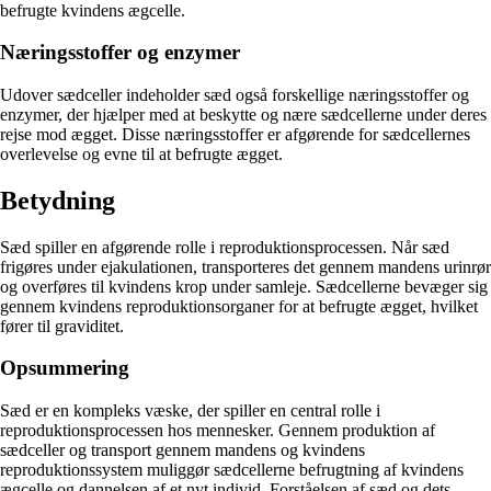
befrugte kvindens ægcelle.
Næringsstoffer og enzymer
Udover sædceller indeholder sæd også forskellige næringsstoffer og
enzymer, der hjælper med at beskytte og nære sædcellerne under deres
rejse mod ægget. Disse næringsstoffer er afgørende for sædcellernes
overlevelse og evne til at befrugte ægget.
Betydning
Sæd spiller en afgørende rolle i reproduktionsprocessen. Når sæd
frigøres under ejakulationen, transporteres det gennem mandens urinrør
og overføres til kvindens krop under samleje. Sædcellerne bevæger sig
gennem kvindens reproduktionsorganer for at befrugte ægget, hvilket
fører til graviditet.
Opsummering
Sæd er en kompleks væske, der spiller en central rolle i
reproduktionsprocessen hos mennesker. Gennem produktion af
sædceller og transport gennem mandens og kvindens
reproduktionssystem muliggør sædcellerne befrugtning af kvindens
ægcelle og dannelsen af et nyt individ. Forståelsen af sæd og dets