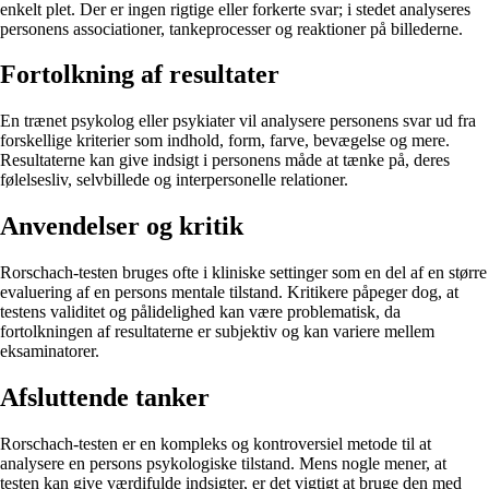
enkelt plet. Der er ingen rigtige eller forkerte svar; i stedet analyseres
personens associationer, tankeprocesser og reaktioner på billederne.
Fortolkning af resultater
En trænet psykolog eller psykiater vil analysere personens svar ud fra
forskellige kriterier som indhold, form, farve, bevægelse og mere.
Resultaterne kan give indsigt i personens måde at tænke på, deres
følelsesliv, selvbillede og interpersonelle relationer.
Anvendelser og kritik
Rorschach-testen bruges ofte i kliniske settinger som en del af en større
evaluering af en persons mentale tilstand. Kritikere påpeger dog, at
testens validitet og pålidelighed kan være problematisk, da
fortolkningen af resultaterne er subjektiv og kan variere mellem
eksaminatorer.
Afsluttende tanker
Rorschach-testen er en kompleks og kontroversiel metode til at
analysere en persons psykologiske tilstand. Mens nogle mener, at
testen kan give værdifulde indsigter, er det vigtigt at bruge den med