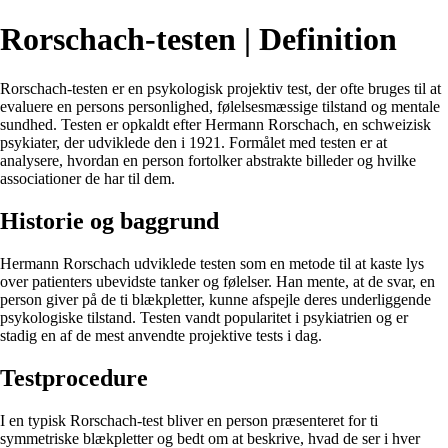
Rorschach-testen | Definition
Rorschach-testen er en psykologisk projektiv test, der ofte bruges til at
evaluere en persons personlighed, følelsesmæssige tilstand og mentale
sundhed. Testen er opkaldt efter Hermann Rorschach, en schweizisk
psykiater, der udviklede den i 1921. Formålet med testen er at
analysere, hvordan en person fortolker abstrakte billeder og hvilke
associationer de har til dem.
Historie og baggrund
Hermann Rorschach udviklede testen som en metode til at kaste lys
over patienters ubevidste tanker og følelser. Han mente, at de svar, en
person giver på de ti blækpletter, kunne afspejle deres underliggende
psykologiske tilstand. Testen vandt popularitet i psykiatrien og er
stadig en af de mest anvendte projektive tests i dag.
Testprocedure
I en typisk Rorschach-test bliver en person præsenteret for ti
symmetriske blækpletter og bedt om at beskrive, hvad de ser i hver