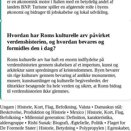
er en økonomisk motor i Italien med en betydelig andel af
landets BNP. Turisme spiller en afgørende rolle i byens
økonomi og bidrager til jobskabelse og lokal udvikling.
Hvordan har Roms kulturelle arv påvirket
verdenshistorien, og hvordan bevares og
formidles den i dag?
Roms kulturelle arv har haft en enorm indflydelse på
verdenshistorien gennem skabelsen af et imperium, kunst og
arkitektur samt spredningen af kristendommen. Byen bevarer
sin rige kulturarv gennem bevaring af antikke monumenter,
museer, kunstsamlinger og kulturelle begivenheder, der
tiltrækker besøgende fra hele verden og sikrer, at Roms bidrag
til verdenshistorien ikke glemmes.
Ungarn | Historie, Kort, Flag, Befolkning, Valuta
•
Damaskus stål:
Beskrivelse, Produktion og Historie
•
Mexico | Historie, Kort, Flag,
Befolkning
•
Millennial generation: Definition, karakteristika,
aldersgruppe
•
Rishi Sunak: Biografi, Ægtefælle, Politik
•
Flaget for
De Forenede Stater | Historie, Betydning
•
Polypropylen | Egenskaber,