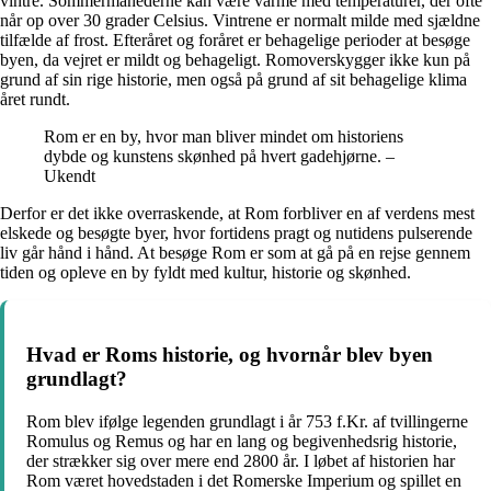
vintre. Sommermånederne kan være varme med temperaturer, der ofte
når op over 30 grader Celsius. Vintrene er normalt milde med sjældne
tilfælde af frost. Efteråret og foråret er behagelige perioder at besøge
byen, da vejret er mildt og behageligt. Romoverskygger ikke kun på
grund af sin rige historie, men også på grund af sit behagelige klima
året rundt.
Rom er en by, hvor man bliver mindet om historiens
dybde og kunstens skønhed på hvert gadehjørne. –
Ukendt
Derfor er det ikke overraskende, at Rom forbliver en af verdens mest
elskede og besøgte byer, hvor fortidens pragt og nutidens pulserende
liv går hånd i hånd. At besøge Rom er som at gå på en rejse gennem
tiden og opleve en by fyldt med kultur, historie og skønhed.
Hvad er Roms historie, og hvornår blev byen
grundlagt?
Rom blev ifølge legenden grundlagt i år 753 f.Kr. af tvillingerne
Romulus og Remus og har en lang og begivenhedsrig historie,
der strækker sig over mere end 2800 år. I løbet af historien har
Rom været hovedstaden i det Romerske Imperium og spillet en