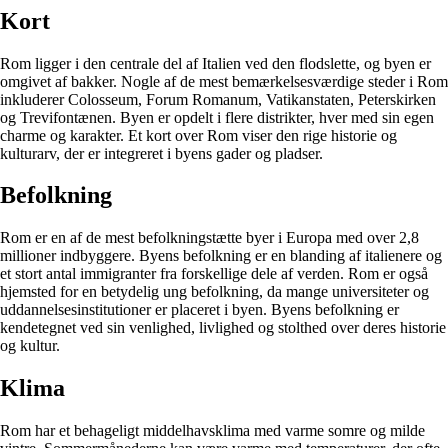
Kort
Rom ligger i den centrale del af Italien ved den flodslette, og byen er
omgivet af bakker. Nogle af de mest bemærkelsesværdige steder i Rom
inkluderer Colosseum, Forum Romanum, Vatikanstaten, Peterskirken
og Trevifontænen. Byen er opdelt i flere distrikter, hver med sin egen
charme og karakter. Et kort over Rom viser den rige historie og
kulturarv, der er integreret i byens gader og pladser.
Befolkning
Rom er en af de mest befolkningstætte byer i Europa med over 2,8
millioner indbyggere. Byens befolkning er en blanding af italienere og
et stort antal immigranter fra forskellige dele af verden. Rom er også
hjemsted for en betydelig ung befolkning, da mange universiteter og
uddannelsesinstitutioner er placeret i byen. Byens befolkning er
kendetegnet ved sin venlighed, livlighed og stolthed over deres historie
og kultur.
Klima
Rom har et behageligt middelhavsklima med varme somre og milde