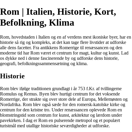
Rom | Italien, Historie, Kort,
Befolkning, Klima
Rom, hovedstaden i Italien og en af verdens mest ikoniske byer, har en
historie så rig og kompleks, at det kan tage flere livstider at udforske
alle dens facetter. Fra antikkens Romerrige til renæssancen og den
moderne tid har Rom været et centrum for magt, kultur og kunst. Lad
os dykke ned i denne fascinerende by og udforske dens historie,
geografi, befolkningssammensætning og klima.
Historie
Rom blev ifølge traditionen grundlagt i år 753 f.Kr. af tvillingerne
Romulus og Remus. Byen blev hurtigt centrum for det voksende
Romerrige, der strakte sig over store dele af Europa, Mellemøsten og
Nordafrika. Rom blev også sæde for den romersk-katolske kirke og
centrum for den kristne tro. Under renæssancen oplevede Rom en
blomstringstid som centrum for kunst, arkitektur og lærdom under
pavekirken. I dag er Rom en pulserende metropol og et populært
turistmål med utallige historiske seværdigheder at udforske.