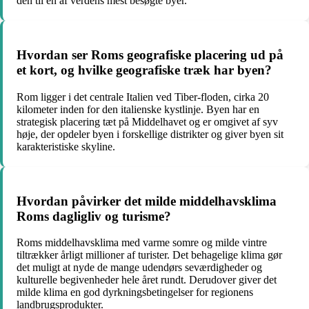
den til en af verdens mest besøgte byer.
Hvordan ser Roms geografiske placering ud på
et kort, og hvilke geografiske træk har byen?
Rom ligger i det centrale Italien ved Tiber-floden, cirka 20
kilometer inden for den italienske kystlinje. Byen har en
strategisk placering tæt på Middelhavet og er omgivet af syv
høje, der opdeler byen i forskellige distrikter og giver byen sit
karakteristiske skyline.
Hvordan påvirker det milde middelhavsklima
Roms dagligliv og turisme?
Roms middelhavsklima med varme somre og milde vintre
tiltrækker årligt millioner af turister. Det behagelige klima gør
det muligt at nyde de mange udendørs seværdigheder og
kulturelle begivenheder hele året rundt. Derudover giver det
milde klima en god dyrkningsbetingelser for regionens
landbrugsprodukter.