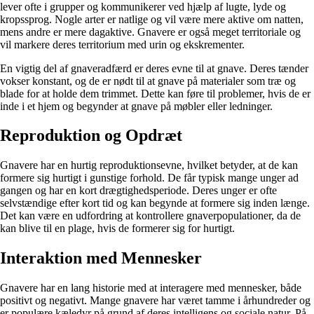
lever ofte i grupper og kommunikerer ved hjælp af lugte, lyde og
kropssprog. Nogle arter er natlige og vil være mere aktive om natten,
mens andre er mere dagaktive. Gnavere er også meget territoriale og
vil markere deres territorium med urin og ekskrementer.
En vigtig del af gnaveradfærd er deres evne til at gnave. Deres tænder
vokser konstant, og de er nødt til at gnave på materialer som træ og
blade for at holde dem trimmet. Dette kan føre til problemer, hvis de er
inde i et hjem og begynder at gnave på møbler eller ledninger.
Reproduktion og Opdræt
Gnavere har en hurtig reproduktionsevne, hvilket betyder, at de kan
formere sig hurtigt i gunstige forhold. De får typisk mange unger ad
gangen og har en kort drægtighedsperiode. Deres unger er ofte
selvstændige efter kort tid og kan begynde at formere sig inden længe.
Det kan være en udfordring at kontrollere gnaverpopulationer, da de
kan blive til en plage, hvis de formerer sig for hurtigt.
Interaktion med Mennesker
Gnavere har en lang historie med at interagere med mennesker, både
positivt og negativt. Mange gnavere har været tamme i århundreder og
er populære kæledyr på grund af deres intelligens og sociale natur. På