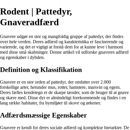
Rodent | Pattedyr,
Gnaveradfærd
Gnavere udgør en stor og mangfoldig gruppe af pattedyr, der findes
over hele verden. Deres adfærd og karakteristika er fascinerende og
varierede, og det er vigtigt at forstå dem for at kunne leve i harmoni
med disse små skabninger. Denne artikel vil udforske gnaveres adfærd
og egenskaber i dybden.
Definition og Klassifikation
Gnavere er en stor orden af pattedyr, der omfatter over 2.000
forskellige arter, herunder mus, rotter, hamstere, marsvin og egern.
Deres fælles kendetegn er de skarpe tænder, som de bruger til at gnave
og skære med. Disse dyr er almindeligt forekommende og findes i en
lang række habitater, fra bymiljøer til skove og ørkener.
Adfærdsmæssige Egenskaber
Gnavere er kendt for deres sociale adfærd og komplekse hierarkier. De