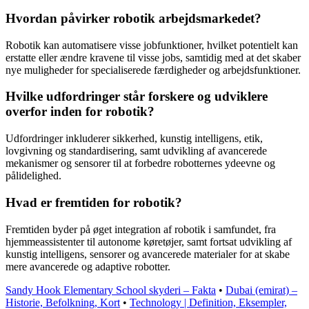
Hvordan påvirker robotik arbejdsmarkedet?
Robotik kan automatisere visse jobfunktioner, hvilket potentielt kan
erstatte eller ændre kravene til visse jobs, samtidig med at det skaber
nye muligheder for specialiserede færdigheder og arbejdsfunktioner.
Hvilke udfordringer står forskere og udviklere
overfor inden for robotik?
Udfordringer inkluderer sikkerhed, kunstig intelligens, etik,
lovgivning og standardisering, samt udvikling af avancerede
mekanismer og sensorer til at forbedre robotternes ydeevne og
pålidelighed.
Hvad er fremtiden for robotik?
Fremtiden byder på øget integration af robotik i samfundet, fra
hjemmeassistenter til autonome køretøjer, samt fortsat udvikling af
kunstig intelligens, sensorer og avancerede materialer for at skabe
mere avancerede og adaptive robotter.
Sandy Hook Elementary School skyderi – Fakta
•
Dubai (emirat) –
Historie, Befolkning, Kort
•
Technology | Definition, Eksempler,