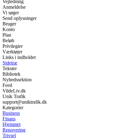
Vejledning
Anmeldelse
Vi søger
Send oplysninger
Bruger
Konto
Plan
Beløb
Privilegier
Værktøjer
Links i indholdet
Sidetræ
Tekster
Bibliotek
Nyhedssektion
Feed
VildeLiv.dk
Unik Trafik
support@uniktrafik.dk
Kategorier
Business
Finans
Hjemmet
Renovering
Trivsel