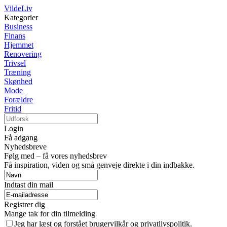
VildeLiv
Kategorier
Business
Finans
Hjemmet
Renovering
Trivsel
Træning
Skønhed
Mode
Forældre
Fritid
Login
Få adgang
Nyhedsbreve
Følg med – få vores nyhedsbrev
Få inspiration, viden og små genveje direkte i din indbakke.
Indtast din mail
Registrer dig
Mange tak for din tilmelding
Jeg har læst og forstået brugervilkår og privatlivspolitik.