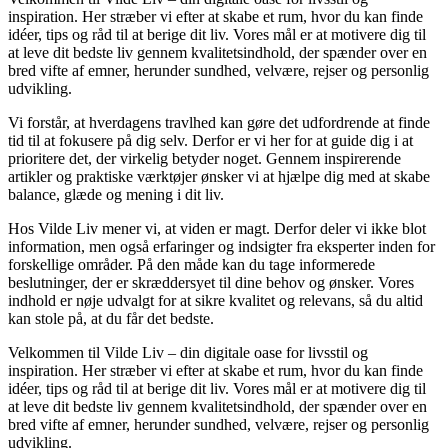
inspiration. Her stræber vi efter at skabe et rum, hvor du kan finde
idéer, tips og råd til at berige dit liv. Vores mål er at motivere dig til
at leve dit bedste liv gennem kvalitetsindhold, der spænder over en
bred vifte af emner, herunder sundhed, velvære, rejser og personlig
udvikling.
Vi forstår, at hverdagens travlhed kan gøre det udfordrende at finde
tid til at fokusere på dig selv. Derfor er vi her for at guide dig i at
prioritere det, der virkelig betyder noget. Gennem inspirerende
artikler og praktiske værktøjer ønsker vi at hjælpe dig med at skabe
balance, glæde og mening i dit liv.
Hos Vilde Liv mener vi, at viden er magt. Derfor deler vi ikke blot
information, men også erfaringer og indsigter fra eksperter inden for
forskellige områder. På den måde kan du tage informerede
beslutninger, der er skræddersyet til dine behov og ønsker. Vores
indhold er nøje udvalgt for at sikre kvalitet og relevans, så du altid
kan stole på, at du får det bedste.
Velkommen til Vilde Liv – din digitale oase for livsstil og
inspiration. Her stræber vi efter at skabe et rum, hvor du kan finde
idéer, tips og råd til at berige dit liv. Vores mål er at motivere dig til
at leve dit bedste liv gennem kvalitetsindhold, der spænder over en
bred vifte af emner, herunder sundhed, velvære, rejser og personlig
udvikling.