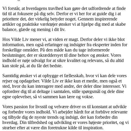
Vi forstår, at hverdagens travlhed kan gøre det udfordrende at finde
tid til at fokusere på dig selv. Derfor er vi her for at guide dig i at
prioritere det, der virkelig betyder noget. Gennem inspirerende
artikler og praktiske værktøjer ønsker vi at hjælpe dig med at skabe
balance, glæde og mening i dit liv.
Hos Vilde Liv mener vi, at viden er magt. Derfor deler vi ikke blot
information, men også erfaringer og indsigter fra eksperter inden for
forskellige områder. På den måde kan du tage informerede
beslutninger, der er skræddersyet til dine behov og ønsker. Vores
indhold er nøje udvalgt for at sikre kvalitet og relevans, så du altid
kan stole på, at du får det bedste.
Samtidig ønsker vi at opbygge et fællesskab, hvor vi kan dele vores
rejser og opdagelser. Vilde Liv er ikke kun et medie, men også et
sted, hvor du kan interagere med andre, der deler dine interesser. Vi
opfordrer dig til at deltage i samtalen, stille spørgsmål og dele dine
egne oplevelser, så vi sammen kan lære og vokse.
Vores passion for livsstil og velvære driver os til konstant at udvikle
og forbedre vores indhold. Vi arbejder hårdt for at forblive relevante
og tilbyde dig de nyeste trends og indsigt, der kan forbedre din
hverdag. Din tilfredshed og udvikling er vores højeste prioritet, og vi
stræber efter at være din foretrukne kilde til inspiration.