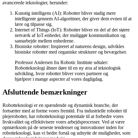
avancerede teknologier, herunder:
Kunstig intelligens (AI): Robotter bliver stadig mere
intelligente gennem AI-algoritmer, der giver dem evnen til at
lære og tilpasse sig.
Internet of Things (IoT): Robotter bliver en del af det større
netværk af IoT-enheder, der muliggør kommunikation og
samarbejde mellem enhederne.
Bioniske robotter: Inspireret af naturens design, udvikles
bioniske robotter med organiske strukturer og bevægelser.
Professor Andersen fra Robotic Institute udtaler:
Robotteknologi åbner døre til en ny æra af teknologisk
udvikling, hvor robotter bliver vores partnere og
hjælpere i mange aspecter af vores dagligdag.
Afsluttende bemærkninger
Robotteknologi er en spændende og dynamisk branche, der
fortsætter med at forme vores fremtid. Fra industrielle robotter til
plejerobotter, har robotteknologi potentiale til at forbedre vores
livskvalitet og effektivisere vores arbejdsprocesser. Ved at være
opmærksom på de seneste tendenser og innovationer inden for
robotteknologi, kan vi bedre forstå og udnytte de muligheder, som