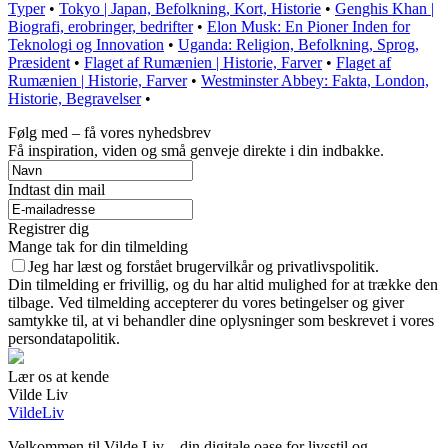
Typer
•
Tokyo | Japan, Befolkning, Kort, Historie
•
Genghis Khan |
Biografi, erobringer, bedrifter
•
Elon Musk: En Pioner Inden for
Teknologi og Innovation
•
Uganda: Religion, Befolkning, Sprog,
Præsident
•
Flaget af Rumænien | Historie, Farver
•
Flaget af
Rumænien | Historie, Farver
•
Westminster Abbey: Fakta, London,
Historie, Begravelser
•
Følg med – få vores nyhedsbrev
Få inspiration, viden og små genveje direkte i din indbakke.
Indtast din mail
Registrer dig
Mange tak for din tilmelding
Jeg har læst og forstået brugervilkår og privatlivspolitik.
Din tilmelding er frivillig, og du har altid mulighed for at trække den
tilbage. Ved tilmelding accepterer du vores betingelser og giver
samtykke til, at vi behandler dine oplysninger som beskrevet i vores
persondatapolitik.
Lær os at kende
Vilde Liv
VildeLiv
Velkommen til Vilde Liv – din digitale oase for livsstil og