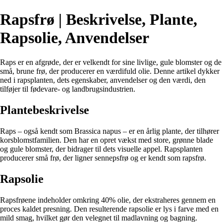
Rapsfrø | Beskrivelse, Plante,
Rapsolie, Anvendelser
Raps er en afgrøde, der er velkendt for sine livlige, gule blomster og de
små, brune frø, der producerer en værdifuld olie. Denne artikel dykker
ned i rapsplanten, dets egenskaber, anvendelser og den værdi, den
tilføjer til fødevare- og landbrugsindustrien.
Plantebeskrivelse
Raps – også kendt som Brassica napus – er en årlig plante, der tilhører
korsblomstfamilien. Den har en opret vækst med store, grønne blade
og gule blomster, der bidrager til dets visuelle appel. Rapsplanten
producerer små frø, der ligner sennepsfrø og er kendt som rapsfrø.
Rapsolie
Rapsfrøene indeholder omkring 40% olie, der ekstraheres gennem en
proces kaldet presning. Den resulterende rapsolie er lys i farve med en
mild smag, hvilket gør den velegnet til madlavning og bagning.