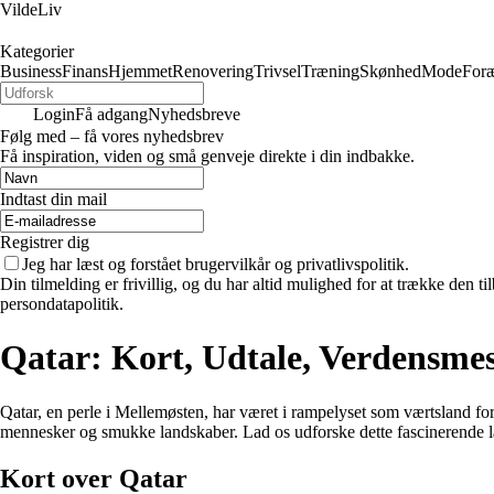
VildeLiv
Kategorier
Business
Finans
Hjemmet
Renovering
Trivsel
Træning
Skønhed
Mode
Foræ
Login
Få adgang
Nyhedsbreve
Følg med – få vores nyhedsbrev
Få inspiration, viden og små genveje direkte i din indbakke.
Indtast din mail
Registrer dig
Jeg har læst og forstået brugervilkår og privatlivspolitik.
Din tilmelding er frivillig, og du har altid mulighed for at trække den 
persondatapolitik.
Qatar: Kort, Udtale, Verdensmes
Qatar, en perle i Mellemøsten, har været i rampelyset som værtsland fo
mennesker og smukke landskaber. Lad os udforske dette fascinerende 
Kort over Qatar