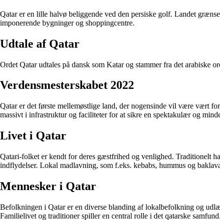
Qatar er en lille halvø beliggende ved den persiske golf. Landet græns
imponerende bygninger og shoppingcentre.
Udtale af Qatar
Ordet Qatar udtales på dansk som Katar og stammer fra det arabiske ord q
Verdensmesterskabet 2022
Qatar er det første mellemøstlige land, der nogensinde vil være vært f
massivt i infrastruktur og faciliteter for at sikre en spektakulær og min
Livet i Qatar
Qatari-folket er kendt for deres gæstfrihed og venlighed. Traditionelt h
indflydelser. Lokal madlavning, som f.eks. kebabs, hummus og baklava,
Mennesker i Qatar
Befolkningen i Qatar er en diverse blanding af lokalbefolkning og udlæ
Familielivet og traditioner spiller en central rolle i det qatarske samfund