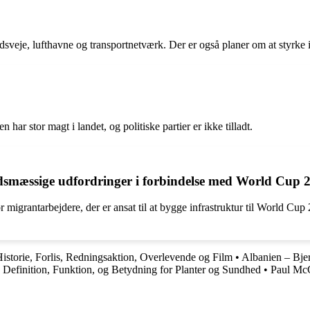
sveje, lufthavne og transportnetværk. Der er også planer om at styrke 
r stor magt i landet, og politiske partier er ikke tilladt.
dsmæssige udfordringer i forbindelse med World Cup 
or migrantarbejdere, der er ansat til at bygge infrastruktur til World Cup
Historie, Forlis, Redningsaktion, Overlevende og Film
•
Albanien – Bjer
| Definition, Funktion, og Betydning for Planter og Sundhed
•
Paul McC