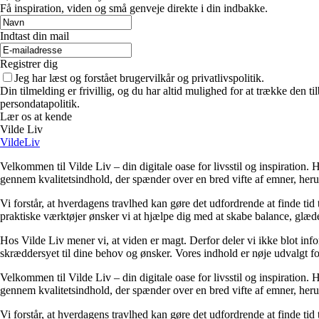
Få inspiration, viden og små genveje direkte i din indbakke.
Indtast din mail
Registrer dig
Jeg har læst og forstået brugervilkår og privatlivspolitik.
Din tilmelding er frivillig, og du har altid mulighed for at trække den 
persondatapolitik.
Lær os at kende
Vilde Liv
VildeLiv
Velkommen til Vilde Liv – din digitale oase for livsstil og inspiration. Her
gennem kvalitetsindhold, der spænder over en bred vifte af emner, heru
Vi forstår, at hverdagens travlhed kan gøre det udfordrende at finde tid t
praktiske værktøjer ønsker vi at hjælpe dig med at skabe balance, glæde
Hos Vilde Liv mener vi, at viden er magt. Derfor deler vi ikke blot inf
skræddersyet til dine behov og ønsker. Vores indhold er nøje udvalgt for a
Velkommen til Vilde Liv – din digitale oase for livsstil og inspiration. Her
gennem kvalitetsindhold, der spænder over en bred vifte af emner, heru
Vi forstår, at hverdagens travlhed kan gøre det udfordrende at finde tid t