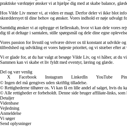
praktiske værktøjer ønsker vi at hjælpe dig med at skabe balance, glæde
Hos Vilde Liv mener vi, at viden er magt. Derfor deler vi ikke blot inf
skræddersyet til dine behov og ønsker. Vores indhold er nøje udvalgt for a
Samtidig ønsker vi at opbygge et fællesskab, hvor vi kan dele vores rej
dig til at deltage i samtalen, stille spørgsmål og dele dine egne opleve
Vores passion for livsstil og velvære driver os til konstant at udvikle o
tilfredshed og udvikling er vores højeste prioritet, og vi stræber efter at 
Vi er glade for, at du har valgt at besøge Vilde Liv, og vi håber, at du
Sammen kan vi skabe et liv fyldt med eventyr, læring og glæde.
Del og vær venlig
X
Facebook
Instagram
LinkedIn
YouTube
Pin
© Ingen del må gengives uden skriftlig tilladelse.
© Rettighederne tilhører os. Vi kan få en lille andel af salget, hvis du
© Alle rettigheder er forbeholdt. Denne side bruger affiliate-links, som
Detaljer
Videnbase
Vejledning
Anmeldelse
Vi søger
Send oplysninger