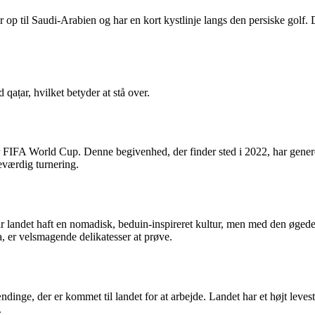
er op til Saudi-Arabien og har en kort kystlinje langs den persiske go
aṭar, hvilket betyder at stå over.
or FIFA World Cup. Denne begivenhed, der finder sted i 2022, har genere
deværdig turnering.
ar landet haft en nomadisk, beduin-inspireret kultur, men med den øgede 
 er velsmagende delikatesser at prøve.
ndinge, der er kommet til landet for at arbejde. Landet har et højt lev
.