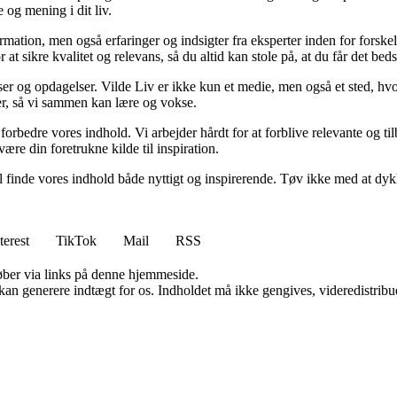
 og mening i dit liv.
ormation, men også erfaringer og indsigter fra eksperter inden for forsk
t sikre kvalitet og relevans, så du altid kan stole på, at du får det beds
ser og opdagelser. Vilde Liv er ikke kun et medie, men også et sted, hvo
lser, så vi sammen kan lære og vokse.
g forbedre vores indhold. Vi arbejder hårdt for at forblive relevante og 
være din foretrukne kilde til inspiration.
 vil finde vores indhold både nyttigt og inspirerende. Tøv ikke med at dy
terest
TikTok
Mail
RSS
 køber via links på denne hjemmeside.
 kan generere indtægt for os. Indholdet må ikke gengives, videredistribue