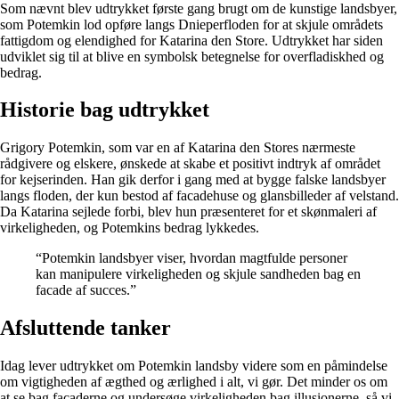
Som nævnt blev udtrykket første gang brugt om de kunstige landsbyer,
som Potemkin lod opføre langs Dnieperfloden for at skjule områdets
fattigdom og elendighed for Katarina den Store. Udtrykket har siden
udviklet sig til at blive en symbolsk betegnelse for overfladiskhed og
bedrag.
Historie bag udtrykket
Grigory Potemkin, som var en af Katarina den Stores nærmeste
rådgivere og elskere, ønskede at skabe et positivt indtryk af området
for kejserinden. Han gik derfor i gang med at bygge falske landsbyer
langs floden, der kun bestod af facadehuse og glansbilleder af velstand.
Da Katarina sejlede forbi, blev hun præsenteret for et skønmaleri af
virkeligheden, og Potemkins bedrag lykkedes.
“Potemkin landsbyer viser, hvordan magtfulde personer
kan manipulere virkeligheden og skjule sandheden bag en
facade af succes.”
Afsluttende tanker
Idag lever udtrykket om Potemkin landsby videre som en påmindelse
om vigtigheden af ægthed og ærlighed i alt, vi gør. Det minder os om
at se bag facaderne og undersøge virkeligheden bag illusionerne, så vi