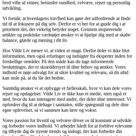
bred vifte af emner, herunder sundhed, velvære, rejser og personlig
udvikling.
Vi forstår, at hverdagens travlhed kan gøre det udfordrende at finde
tid til at fokusere på dig selv. Derfor er vi her for at guide dig i at
prioritere det, der virkelig betyder noget. Gennem inspirerende
artikler og praktiske værktøjer ønsker vi at hjælpe dig med at skabe
balance, glæde og mening i dit liv.
Hos Vilde Liv mener vi, at viden er magt. Derfor deler vi ikke blot
information, men også erfaringer og indsigter fra eksperter inden for
forskellige områder. På den måde kan du tage informerede
beslutninger, der er skræddersyet til dine behov og ønsker. Vores
indhold er nøje udvalgt for at sikre kvalitet og relevans, så du altid
kan stole på, at du får det bedste.
Samtidig ønsker vi at opbygge et fællesskab, hvor vi kan dele vores
rejser og opdagelser. Vilde Liv er ikke kun et medie, men også et
sted, hvor du kan interagere med andre, der deler dine interesser. Vi
opfordrer dig til at deltage i samtalen, stille spørgsmål og dele dine
egne oplevelser, så vi sammen kan lære og vokse.
Vores passion for livsstil og velvære driver os til konstant at udvikle
og forbedre vores indhold. Vi arbejder hårdt for at forblive relevante
og tilbyde dig de nyeste trends og indsigt, der kan forbedre din