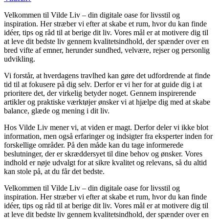
Velkommen til Vilde Liv – din digitale oase for livsstil og
inspiration. Her stræber vi efter at skabe et rum, hvor du kan finde
idéer, tips og råd til at berige dit liv. Vores mål er at motivere dig til
at leve dit bedste liv gennem kvalitetsindhold, der spænder over en
bred vifte af emner, herunder sundhed, velvære, rejser og personlig
udvikling.
Vi forstår, at hverdagens travlhed kan gøre det udfordrende at finde
tid til at fokusere på dig selv. Derfor er vi her for at guide dig i at
prioritere det, der virkelig betyder noget. Gennem inspirerende
artikler og praktiske værktøjer ønsker vi at hjælpe dig med at skabe
balance, glæde og mening i dit liv.
Hos Vilde Liv mener vi, at viden er magt. Derfor deler vi ikke blot
information, men også erfaringer og indsigter fra eksperter inden for
forskellige områder. På den måde kan du tage informerede
beslutninger, der er skræddersyet til dine behov og ønsker. Vores
indhold er nøje udvalgt for at sikre kvalitet og relevans, så du altid
kan stole på, at du får det bedste.
Velkommen til Vilde Liv – din digitale oase for livsstil og
inspiration. Her stræber vi efter at skabe et rum, hvor du kan finde
idéer, tips og råd til at berige dit liv. Vores mål er at motivere dig til
at leve dit bedste liv gennem kvalitetsindhold, der spænder over en