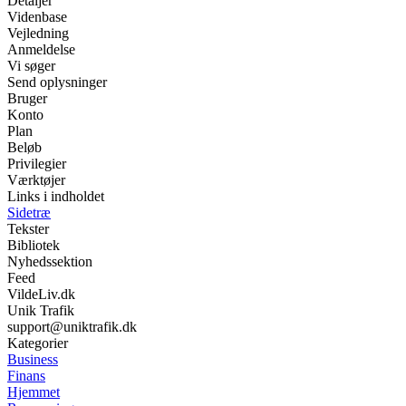
Detaljer
Videnbase
Vejledning
Anmeldelse
Vi søger
Send oplysninger
Bruger
Konto
Plan
Beløb
Privilegier
Værktøjer
Links i indholdet
Sidetræ
Tekster
Bibliotek
Nyhedssektion
Feed
VildeLiv.dk
Unik Trafik
support@uniktrafik.dk
Kategorier
Business
Finans
Hjemmet