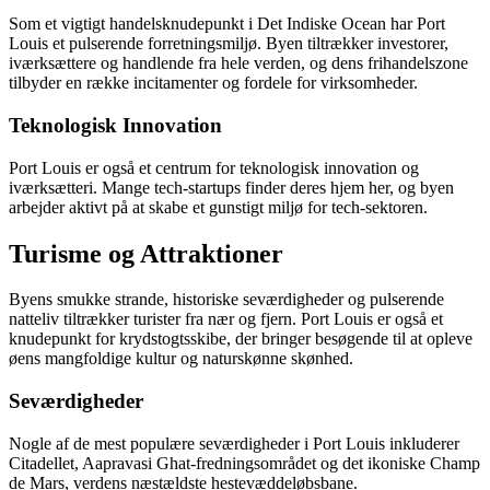
Som et vigtigt handelsknudepunkt i Det Indiske Ocean har Port
Louis et pulserende forretningsmiljø. Byen tiltrækker investorer,
iværksættere og handlende fra hele verden, og dens frihandelszone
tilbyder en række incitamenter og fordele for virksomheder.
Teknologisk Innovation
Port Louis er også et centrum for teknologisk innovation og
iværksætteri. Mange tech-startups finder deres hjem her, og byen
arbejder aktivt på at skabe et gunstigt miljø for tech-sektoren.
Turisme og Attraktioner
Byens smukke strande, historiske seværdigheder og pulserende
natteliv tiltrækker turister fra nær og fjern. Port Louis er også et
knudepunkt for krydstogtsskibe, der bringer besøgende til at opleve
øens mangfoldige kultur og naturskønne skønhed.
Seværdigheder
Nogle af de mest populære seværdigheder i Port Louis inkluderer
Citadellet, Aapravasi Ghat-fredningsområdet og det ikoniske Champ
de Mars, verdens næstældste hestevæddeløbsbane.