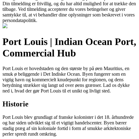
Din tilmelding er frivillig, og du har altid mulighed for at trække den
tilbage. Ved tilmelding accepterer du vores betingelser og giver
samtykke til, at vi behandler dine oplysninger som beskrevet i vores
persondatapolitik.
Port Louis | Indian Ocean Port,
Commercial Hub
Port Louis er hovedstaden og den største by på øen Mauritius, en
smuk ø beliggende i Det Indiske Ocean. Byen fungerer som en
vigtig havn og kommercielt knudepunkt for regionen, og dens
betydning strækker sig langt ud over øens grænser. Lad os dykke
ned i, hvad der gør Port Louis til et unikt og livligt sted.
Historie
Port Louis blev grundlagt af franske kolonister i det 18. århundrede
og har siden udviklet sig til et vigtigt handelscenter. Byen bærer
stadig præg af sin koloniale fortid i form af smukke arkitektoniske
perler spredt rundt omkring.