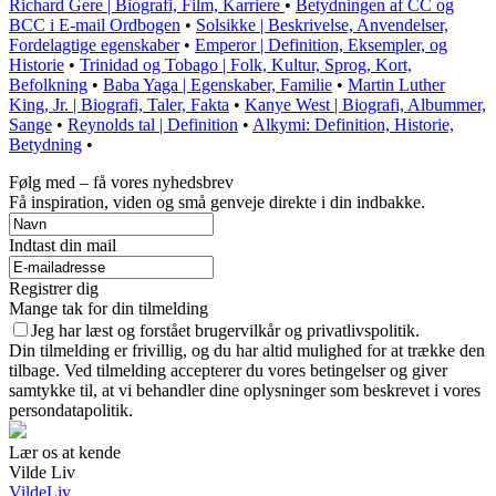
Richard Gere | Biografi, Film, Karriere
•
Betydningen af CC og
BCC i E-mail Ordbogen
•
Solsikke | Beskrivelse, Anvendelser,
Fordelagtige egenskaber
•
Emperor | Definition, Eksempler, og
Historie
•
Trinidad og Tobago | Folk, Kultur, Sprog, Kort,
Befolkning
•
Baba Yaga | Egenskaber, Familie
•
Martin Luther
King, Jr. | Biografi, Taler, Fakta
•
Kanye West | Biografi, Albummer,
Sange
•
Reynolds tal | Definition
•
Alkymi: Definition, Historie,
Betydning
•
Følg med – få vores nyhedsbrev
Få inspiration, viden og små genveje direkte i din indbakke.
Indtast din mail
Registrer dig
Mange tak for din tilmelding
Jeg har læst og forstået brugervilkår og privatlivspolitik.
Din tilmelding er frivillig, og du har altid mulighed for at trække den
tilbage. Ved tilmelding accepterer du vores betingelser og giver
samtykke til, at vi behandler dine oplysninger som beskrevet i vores
persondatapolitik.
Lær os at kende
Vilde Liv
VildeLiv