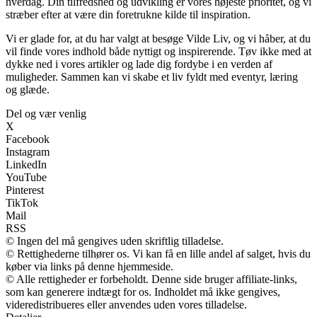
hverdag. Din tilfredshed og udvikling er vores højeste prioritet, og vi
stræber efter at være din foretrukne kilde til inspiration.
Vi er glade for, at du har valgt at besøge Vilde Liv, og vi håber, at du
vil finde vores indhold både nyttigt og inspirerende. Tøv ikke med at
dykke ned i vores artikler og lade dig fordybe i en verden af
muligheder. Sammen kan vi skabe et liv fyldt med eventyr, læring
og glæde.
Del og vær venlig
X
Facebook
Instagram
LinkedIn
YouTube
Pinterest
TikTok
Mail
RSS
© Ingen del må gengives uden skriftlig tilladelse.
© Rettighederne tilhører os. Vi kan få en lille andel af salget, hvis du
køber via links på denne hjemmeside.
© Alle rettigheder er forbeholdt. Denne side bruger affiliate-links,
som kan generere indtægt for os. Indholdet må ikke gengives,
videredistribueres eller anvendes uden vores tilladelse.