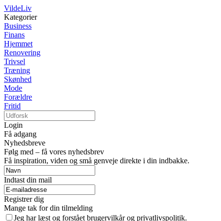
VildeLiv
Kategorier
Business
Finans
Hjemmet
Renovering
Trivsel
Træning
Skønhed
Mode
Forældre
Fritid
Login
Få adgang
Nyhedsbreve
Følg med – få vores nyhedsbrev
Få inspiration, viden og små genveje direkte i din indbakke.
Indtast din mail
Registrer dig
Mange tak for din tilmelding
Jeg har læst og forstået brugervilkår og privatlivspolitik.