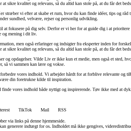
t sikre kvalitet og relevans, så du altid kan stole på, at du får det beds
 stræber vi efter at skabe et rum, hvor du kan finde idéer, tips og råd til 
nder sundhed, velvære, rejser og personlig udvikling.
il at fokusere på dig selv. Derfor er vi her for at guide dig i at priorite
 og mening i dit liv.
ormation, men også erfaringer og indsigter fra eksperter inden for forsk
t sikre kvalitet og relevans, så du altid kan stole på, at du får det beds
ser og opdagelser. Vilde Liv er ikke kun et medie, men også et sted, hvo
lser, så vi sammen kan lære og vokse.
g forbedre vores indhold. Vi arbejder hårdt for at forblive relevante og 
være din foretrukne kilde til inspiration.
 vil finde vores indhold både nyttigt og inspirerende. Tøv ikke med at dy
terest
TikTok
Mail
RSS
 køber via links på denne hjemmeside.
 kan generere indtægt for os. Indholdet må ikke gengives, videredistribue