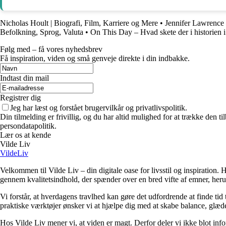
Nicholas Hoult | Biografi, Film, Karriere og Mere
•
Jennifer Lawrence 
Befolkning, Sprog, Valuta
•
On This Day – Hvad skete der i historien 
Følg med – få vores nyhedsbrev
Få inspiration, viden og små genveje direkte i din indbakke.
Indtast din mail
Registrer dig
Jeg har læst og forstået brugervilkår og privatlivspolitik.
Din tilmelding er frivillig, og du har altid mulighed for at trække den 
persondatapolitik.
Lær os at kende
Vilde Liv
VildeLiv
Velkommen til Vilde Liv – din digitale oase for livsstil og inspiration. Her
gennem kvalitetsindhold, der spænder over en bred vifte af emner, heru
Vi forstår, at hverdagens travlhed kan gøre det udfordrende at finde tid t
praktiske værktøjer ønsker vi at hjælpe dig med at skabe balance, glæde
Hos Vilde Liv mener vi, at viden er magt. Derfor deler vi ikke blot inf