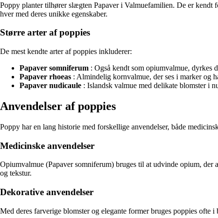
Poppy planter tilhører slægten Papaver i Valmuefamilien. De er kendt for
hver med deres unikke egenskaber.
Større arter af poppies
De mest kendte arter af poppies inkluderer:
Papaver somniferum
: Også kendt som opiumvalmue, dyrkes denn
Papaver rhoeas
: Almindelig kornvalmue, der ses i marker og h
Papaver nudicaule
: Islandsk valmue med delikate blomster i nu
Anvendelser af poppies
Poppy har en lang historie med forskellige anvendelser, både medicinsk,
Medicinske anvendelser
Opiumvalmue (Papaver somniferum) bruges til at udvinde opium, der a
og tekstur.
Dekorative anvendelser
Med deres farverige blomster og elegante former bruges poppies ofte i b