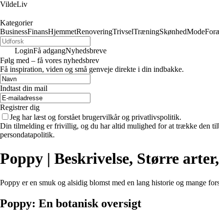
VildeLiv
Kategorier
Business
Finans
Hjemmet
Renovering
Trivsel
Træning
Skønhed
Mode
Foræ
Login
Få adgang
Nyhedsbreve
Følg med – få vores nyhedsbrev
Få inspiration, viden og små genveje direkte i din indbakke.
Indtast din mail
Registrer dig
Jeg har læst og forstået brugervilkår og privatlivspolitik.
Din tilmelding er frivillig, og du har altid mulighed for at trække den 
persondatapolitik.
Poppy | Beskrivelse, Større arter
Poppy er en smuk og alsidig blomst med en lang historie og mange forske
Poppy: En botanisk oversigt