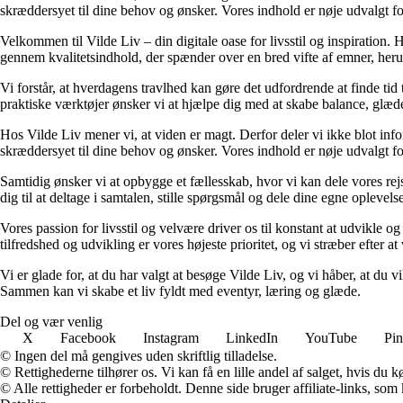
skræddersyet til dine behov og ønsker. Vores indhold er nøje udvalgt for a
Velkommen til Vilde Liv – din digitale oase for livsstil og inspiration. Her
gennem kvalitetsindhold, der spænder over en bred vifte af emner, heru
Vi forstår, at hverdagens travlhed kan gøre det udfordrende at finde tid t
praktiske værktøjer ønsker vi at hjælpe dig med at skabe balance, glæde
Hos Vilde Liv mener vi, at viden er magt. Derfor deler vi ikke blot inf
skræddersyet til dine behov og ønsker. Vores indhold er nøje udvalgt for a
Samtidig ønsker vi at opbygge et fællesskab, hvor vi kan dele vores rej
dig til at deltage i samtalen, stille spørgsmål og dele dine egne opleve
Vores passion for livsstil og velvære driver os til konstant at udvikle o
tilfredshed og udvikling er vores højeste prioritet, og vi stræber efter at 
Vi er glade for, at du har valgt at besøge Vilde Liv, og vi håber, at du
Sammen kan vi skabe et liv fyldt med eventyr, læring og glæde.
Del og vær venlig
X
Facebook
Instagram
LinkedIn
YouTube
Pin
© Ingen del må gengives uden skriftlig tilladelse.
© Rettighederne tilhører os. Vi kan få en lille andel af salget, hvis du
© Alle rettigheder er forbeholdt. Denne side bruger affiliate-links, som