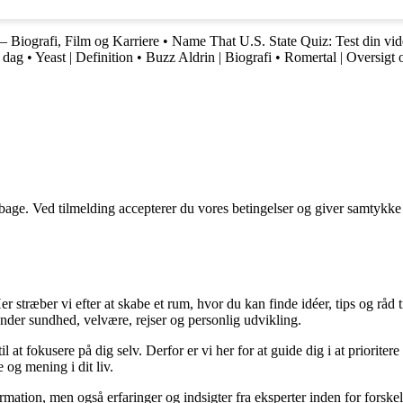
– Biografi, Film og Karriere
•
Name That U.S. State Quiz: Test din vid
i dag
•
Yeast | Definition
•
Buzz Aldrin | Biografi
•
Romertal | Oversigt 
tilbage. Ved tilmelding accepterer du vores betingelser og giver samtykke
 stræber vi efter at skabe et rum, hvor du kan finde idéer, tips og råd til 
nder sundhed, velvære, rejser og personlig udvikling.
il at fokusere på dig selv. Derfor er vi her for at guide dig i at priorite
 og mening i dit liv.
ormation, men også erfaringer og indsigter fra eksperter inden for forsk