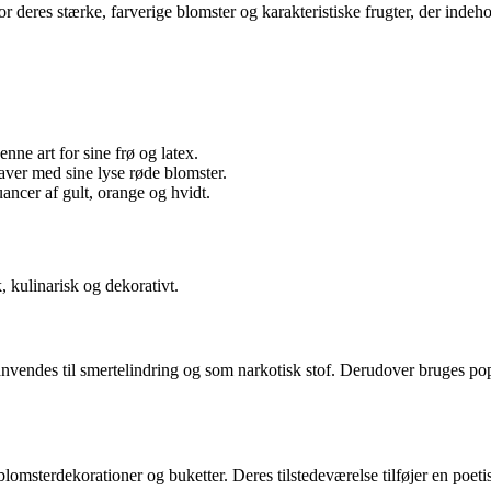
 deres stærke, farverige blomster og karakteristiske frugter, der indehol
e art for sine frø og latex.
aver med sine lyse røde blomster.
ancer af gult, orange og hvidt.
 kulinarisk og dekorativt.
nvendes til smertelindring og som narkotisk stof. Derudover bruges p
lomsterdekorationer og buketter. Deres tilstedeværelse tilføjer en poeti