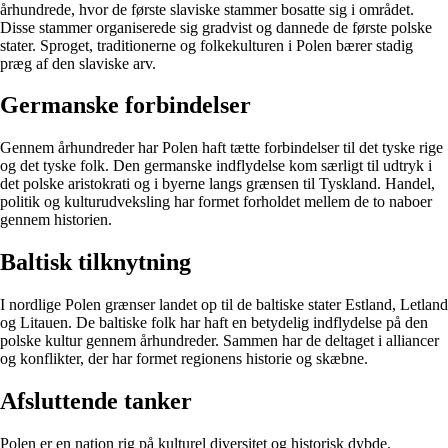
århundrede, hvor de første slaviske stammer bosatte sig i området.
Disse stammer organiserede sig gradvist og dannede de første polske
stater. Sproget, traditionerne og folkekulturen i Polen bærer stadig
præg af den slaviske arv.
Germanske forbindelser
Gennem århundreder har Polen haft tætte forbindelser til det tyske rige
og det tyske folk. Den germanske indflydelse kom særligt til udtryk i
det polske aristokrati og i byerne langs grænsen til Tyskland. Handel,
politik og kulturudveksling har formet forholdet mellem de to naboer
gennem historien.
Baltisk tilknytning
I nordlige Polen grænser landet op til de baltiske stater Estland, Letland
og Litauen. De baltiske folk har haft en betydelig indflydelse på den
polske kultur gennem århundreder. Sammen har de deltaget i alliancer
og konflikter, der har formet regionens historie og skæbne.
Afsluttende tanker
Polen er en nation rig på kulturel diversitet og historisk dybde.