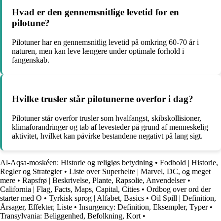
Hvad er den gennemsnitlige levetid for en
pilotune?
Pilotuner har en gennemsnitlig levetid på omkring 60-70 år i
naturen, men kan leve længere under optimale forhold i
fangenskab.
Hvilke trusler står pilotunerne overfor i dag?
Pilotuner står overfor trusler som hvalfangst, skibskollisioner,
klimaforandringer og tab af levesteder på grund af menneskelig
aktivitet, hvilket kan påvirke bestandene negativt på lang sigt.
Al-Aqsa-moskéen: Historie og religiøs betydning
•
Fodbold | Historie,
Regler og Strategier
•
Liste over Superhelte | Marvel, DC, og meget
mere
•
Rapsfrø | Beskrivelse, Plante, Rapsolie, Anvendelser
•
California | Flag, Facts, Maps, Capital, Cities
•
Ordbog over ord der
starter med O
•
Tyrkisk sprog | Alfabet, Basics
•
Oil Spill | Definition,
Årsager, Effekter, Liste
•
Insurgency: Definition, Eksempler, Typer
•
Transylvania: Beliggenhed, Befolkning, Kort
•