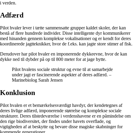
i verden.
Adfærd
Pilot hvaler lever i tætte sammensatte grupper kaldet skoler, der kan
bestå af flere hundrede individer. Disse intelligente dyr kommunikerer
med hinanden gennem komplekse vokalisationer og er kendt for deres
koordinerede jagtteknikker, hvor de f.eks. kan jagte store stimer af fisk.
Derudover har pilot hvaler en imponerende dykkeevne, hvor de kan
dykke ned til dybder på op til 800 meter for at jage bytte.
Pilot hvalens sociale struktur og evne til at samarbejde
under jagt er fascinerende aspekter af deres adfærd. –
Marinebiolog Sarah Jensen
Konklusion
Pilot hvalen er et bemærkelsesværdigt havdyr, der kendetegnes af
deres livlige adfærd, imponerende størrelse og komplekse sociale
strukturer. Deres tilstedeværelse i verdenshavene er en påmindelse om
den rige biodiversitet, der findes under havets overflade, og
vigtigheden af at beskytte og bevare disse magiske skabninger for
kommende generationer.