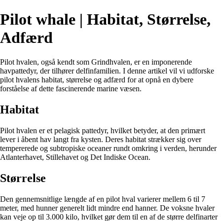
Pilot whale | Habitat, Størrelse,
Adfærd
Pilot hvalen, også kendt som Grindhvalen, er en imponerende
havpattedyr, der tilhører delfinfamilien. I denne artikel vil vi udforske
pilot hvalens habitat, størrelse og adfærd for at opnå en dybere
forståelse af dette fascinerende marine væsen.
Habitat
Pilot hvalen er et pelagisk pattedyr, hvilket betyder, at den primært
lever i åbent hav langt fra kysten. Deres habitat strækker sig over
tempererede og subtropiske oceaner rundt omkring i verden, herunder
Atlanterhavet, Stillehavet og Det Indiske Ocean.
Størrelse
Den gennemsnitlige længde af en pilot hval varierer mellem 6 til 7
meter, med hunner generelt lidt mindre end hanner. De voksne hvaler
kan veje op til 3.000 kilo, hvilket gør dem til en af de større delfinarter