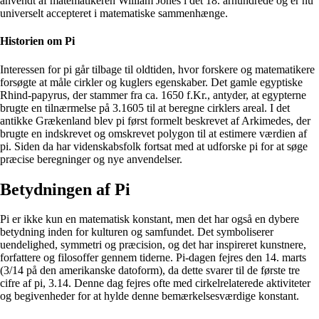
anvendt af matematikeren William Jones i det 18. århundrede og er nu
universelt accepteret i matematiske sammenhænge.
Historien om Pi
Interessen for pi går tilbage til oldtiden, hvor forskere og matematikere
forsøgte at måle cirkler og kuglers egenskaber. Det gamle egyptiske
Rhind-papyrus, der stammer fra ca. 1650 f.Kr., antyder, at egypterne
brugte en tilnærmelse på 3.1605 til at beregne cirklers areal. I det
antikke Grækenland blev pi først formelt beskrevet af Arkimedes, der
brugte en indskrevet og omskrevet polygon til at estimere værdien af
pi. Siden da har videnskabsfolk fortsat med at udforske pi for at søge
præcise beregninger og nye anvendelser.
Betydningen af Pi
Pi er ikke kun en matematisk konstant, men det har også en dybere
betydning inden for kulturen og samfundet. Det symboliserer
uendelighed, symmetri og præcision, og det har inspireret kunstnere,
forfattere og filosoffer gennem tiderne. Pi-dagen fejres den 14. marts
(3/14 på den amerikanske datoform), da dette svarer til de første tre
cifre af pi, 3.14. Denne dag fejres ofte med cirkelrelaterede aktiviteter
og begivenheder for at hylde denne bemærkelsesværdige konstant.