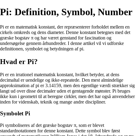
Pi: Definition, Symbol, Number
Pi er en matematisk konstant, der repræsenterer forholdet mellem en
cirkels omkreds og dens diameter. Denne konstant betegnes med det
græske bogstav π og har været genstand for fascination og
undersøgelse gennem århundreder. I denne artikel vil vi udforske
definitionen, symbolet og betydningen af pi.
Hvad er Pi?
Pi er en irrationel matematisk konstant, hvilket betyder, at dens
decimaltal er uendelige og ikke-repeatede. Den mest almindelige
approksimation af pi er 3.14159, men den egentlige værdi strækker sig
langt ud over disse decimaler uden et gentagende mønster. Pi bruges
ikke kun i geometri til at beregne cirkler, men det har også anvendelser
inden for videnskab, teknik og mange andre discipliner.
Symbolet Pi
Pi symboliseres af det græske bogstav π, som er blevet
standardnotationen for denne konstant. Dette symbol blev først