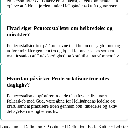
en person føler Guds nærvær så intenst, at vedkommende kan
opleve at falde til jorden under Helligåndens kraft og nærvær.
Hvad siger Pentecostalister om helbredelse og
mirakler?
Pentecostalister tror på Guds evne til at helbrede sygdomme og
udføre mirakler gennem tro og bøn. Helbredelse ses som en
manifestation af Guds kærlighed og kraft til at transformere liv.
Hvordan påvirker Pentecostalisme troendes
dagligliv?
Pentecostalisme opfordrer troende til at leve et liv i nært
fællesskab med Gud, være åbne for Helligåndens ledelse og
kraft, samt at praktisere troen gennem bøn, tilbedelse og aktiv
deltagelse i menighedens liv.
Laudanum – Definition
•
Pashtuner | Definition, Folk, Kultur
•
Lobster