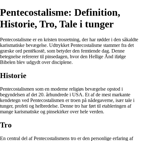
Pentecostalisme: Definition,
Historie, Tro, Tale i tunger
Pentecostalisme er en kristen trosretning, der har rødder i den såkaldte
karismatiske bevægelse. Udtrykket Pentecostalisme stammer fra det
græske ord pentēkostē, som betyder den femtiende dag. Denne
betegnelse refererer til pinsedagen, hvor den Hellige Ånd ifølge
Bibelen blev udgydt over disciplene.
Historie
Pentecostalismen som en moderne religiøs bevægelse opstod i
begyndelsen af det 20. århundrede i USA. Et af de mest markante
kendetegn ved Pentecostalismen er troen på nådegaverne, især tale i
tunger, profeti og helbredelse. Denne tro har ført til etableringen af
mange karismatiske og pinsekirker over hele verden.
Tro
En central del af Pentecostalismens tro er den personlige erfaring af