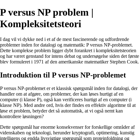
P versus NP problem |
Kompleksitetsteori
I dag vil vi dykke ned i et af de mest fascinerende og udfordrende
problemer inden for datalogi og matematik: P versus NP-problemet.
Dette komplekse problem ligger dybt forankret i kompleksitetsteorien
og har været genstand for intens debat og undersøgelse siden det første
blev formuleret i 1971 af den amerikanske matematiker Stephen Cook.
Introduktion til P versus NP-problemet
P versus NP-problemet er et klassisk spørgsmål inden for datalogi, der
handler om at afgøre, om problemer, der kan løses hurtigt af en
computer (i klasse P), også kan verificeres hurtigt af en computer (i
klasse NP). Med andre ord, hvis der findes en effektiv algoritme til at
løse et problem, betyder det så automatisk, at vi også nemt kan
kontrollere løsningen?
Dette spørgsmål har enorme konsekvenser for forskellige områder af
videnskaben og teknologi, herunder kryptografi, optimering, kunstig
intelligens og endda livsvigtige spørgsmål som proteinfoldning og