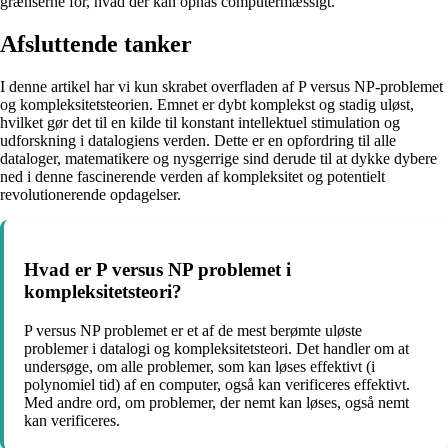
grænserne for, hvad der kan opnås computermæssigt.
Afsluttende tanker
I denne artikel har vi kun skrabet overfladen af P versus NP-problemet
og kompleksitetsteorien. Emnet er dybt komplekst og stadig uløst,
hvilket gør det til en kilde til konstant intellektuel stimulation og
udforskning i datalogiens verden. Dette er en opfordring til alle
dataloger, matematikere og nysgerrige sind derude til at dykke dybere
ned i denne fascinerende verden af kompleksitet og potentielt
revolutionerende opdagelser.
Hvad er P versus NP problemet i
kompleksitetsteori?
P versus NP problemet er et af de mest berømte uløste
problemer i datalogi og kompleksitetsteori. Det handler om at
undersøge, om alle problemer, som kan løses effektivt (i
polynomiel tid) af en computer, også kan verificeres effektivt.
Med andre ord, om problemer, der nemt kan løses, også nemt
kan verificeres.