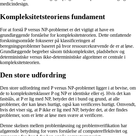
medicindesign.
Kompleksitetsteoriens fundament
For at forstå P versus NP-problemet er det vigtigt at have en
grundlæggende forståelse for kompleksitetsteorien. Dette omfattende
forskningsområde fokuserer på klassificeringen af
beregningsproblemer baseret på hvor ressourcekrævende de er at løse.
Grundlæggende begreber såsom tidskompleksitet, pladsbehov og
deterministiske versus ikke-deterministiske algoritmer er centrale i
kompleksitetsteorien.
Den store udfordring
Den store udfordring med P versus NP-problemet ligger i at bevise, om
de to kompleksitetsklasser P og NP er identiske eller ej. Hvis det kan
fastslås, at P er lig med NP, betyder det i bund og grund, at alle
problemer, der kan løses hurtigt, også kan verificeres hurtigt. Omvendt,
hvis det viser sig, at P ikke er lig med NP, betyder det, at der findes
problemer, som er lette at løse men svære at verificere.
Denne skelnen mellem problemløsning og problemverifikation har
afgørende betydning for vores forståelse af computereffektivitet og