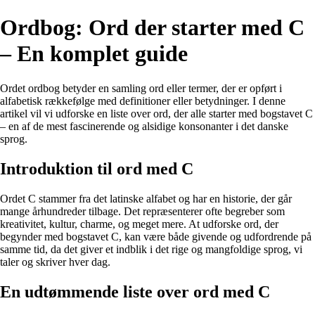
Ordbog: Ord der starter med C
– En komplet guide
Ordet ordbog betyder en samling ord eller termer, der er opført i
alfabetisk rækkefølge med definitioner eller betydninger. I denne
artikel vil vi udforske en liste over ord, der alle starter med bogstavet C
– en af de mest fascinerende og alsidige konsonanter i det danske
sprog.
Introduktion til ord med C
Ordet C stammer fra det latinske alfabet og har en historie, der går
mange århundreder tilbage. Det repræsenterer ofte begreber som
kreativitet, kultur, charme, og meget mere. At udforske ord, der
begynder med bogstavet C, kan være både givende og udfordrende på
samme tid, da det giver et indblik i det rige og mangfoldige sprog, vi
taler og skriver hver dag.
En udtømmende liste over ord med C