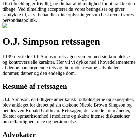
Din tilmelding er frivillig, og du har altid mulighed for at trække den
tilbage. Ved tilmelding accepterer du vores betingelser og giver
samtykke til, at vi behandler dine oplysninger som beskrevet i vores
persondatapolitik.
O.J. Simpson retssagen
I 1995 rystede O.J. Simpson retssagen verden med sin komplekse
og kontroversielle karakter. Her vil vi dykke ned i hovedelementerne
af denne banebrydende retssag, herunder resumé, advokater,
dommer, datoer og den endelige dom.
Resumé af retssagen
O.J. Simpson, en tidligere amerikansk fodboldstjerne og skuespiller,
blev anklaget for drabet på sin ekskone Nicole Brown Simpson og
hendes ven Ronald Goldman. Retssagen, der varede i ni måneder,
fik stor opmærksomhed i medierne og skabte intense diskussioner
om retfærdighed, race og berømmelse.
Advokater