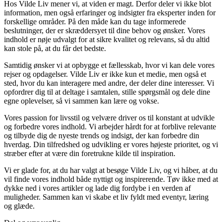
Hos Vilde Liv mener vi, at viden er magt. Derfor deler vi ikke blot
information, men også erfaringer og indsigter fra eksperter inden for
forskellige områder. På den måde kan du tage informerede
beslutninger, der er skræddersyet til dine behov og ønsker. Vores
indhold er nøje udvalgt for at sikre kvalitet og relevans, så du altid
kan stole på, at du får det bedste.
Samtidig ønsker vi at opbygge et fællesskab, hvor vi kan dele vores
rejser og opdagelser. Vilde Liv er ikke kun et medie, men også et
sted, hvor du kan interagere med andre, der deler dine interesser. Vi
opfordrer dig til at deltage i samtalen, stille spørgsmål og dele dine
egne oplevelser, så vi sammen kan lære og vokse.
Vores passion for livsstil og velvære driver os til konstant at udvikle
og forbedre vores indhold. Vi arbejder hårdt for at forblive relevante
og tilbyde dig de nyeste trends og indsigt, der kan forbedre din
hverdag. Din tilfredshed og udvikling er vores højeste prioritet, og vi
stræber efter at være din foretrukne kilde til inspiration.
Vi er glade for, at du har valgt at besøge Vilde Liv, og vi håber, at du
vil finde vores indhold både nyttigt og inspirerende. Tøv ikke med at
dykke ned i vores artikler og lade dig fordybe i en verden af
muligheder. Sammen kan vi skabe et liv fyldt med eventyr, læring
og glæde.