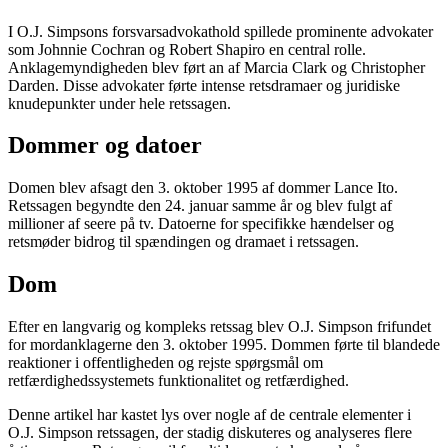
I O.J. Simpsons forsvarsadvokathold spillede prominente advokater
som Johnnie Cochran og Robert Shapiro en central rolle.
Anklagemyndigheden blev ført an af Marcia Clark og Christopher
Darden. Disse advokater førte intense retsdramaer og juridiske
knudepunkter under hele retssagen.
Dommer og datoer
Domen blev afsagt den 3. oktober 1995 af dommer Lance Ito.
Retssagen begyndte den 24. januar samme år og blev fulgt af
millioner af seere på tv. Datoerne for specifikke hændelser og
retsmøder bidrog til spændingen og dramaet i retssagen.
Dom
Efter en langvarig og kompleks retssag blev O.J. Simpson frifundet
for mordanklagerne den 3. oktober 1995. Dommen førte til blandede
reaktioner i offentligheden og rejste spørgsmål om
retfærdighedssystemets funktionalitet og retfærdighed.
Denne artikel har kastet lys over nogle af de centrale elementer i
O.J. Simpson retssagen, der stadig diskuteres og analyseres flere