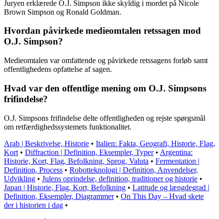
Juryen erklærede O.J. Simpson ikke skyldig i mordet på Nicole
Brown Simpson og Ronald Goldman.
Hvordan påvirkede medieomtalen retssagen mod
O.J. Simpson?
Medieomtalen var omfattende og påvirkede retssagens forløb samt
offentlighedens opfattelse af sagen.
Hvad var den offentlige mening om O.J. Simpsons
frifindelse?
O.J. Simpsons frifindelse delte offentligheden og rejste spørgsmål
om retfærdighedssystemets funktionalitet.
Arab | Beskrivelse, Historie
•
Italien: Fakta, Geografi, Historie, Flag,
Kort
•
Diffraction | Definition, Eksempler, Typer
•
Argentina:
Historie, Kort, Flag, Befolkning, Sprog, Valuta
•
Fermentation |
Definition, Process
•
Robotteknologi | Definition, Anvendelser,
Udvikling
•
Julens oprindelse, definition, traditioner og historie
•
Japan | Historie, Flag, Kort, Befolkning
•
Latitude og længdegrad |
Definition, Eksempler, Diagrammer
•
On This Day – Hvad skete
der i historien i dag
•