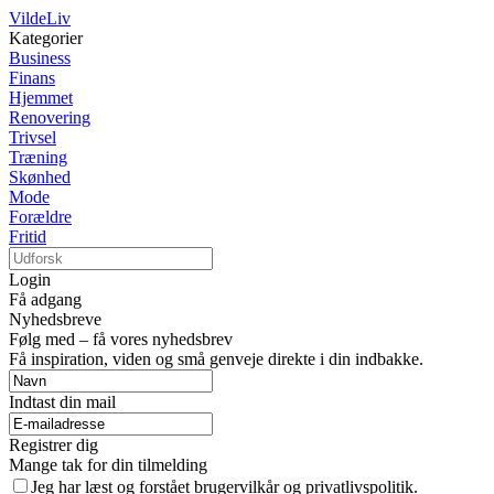
VildeLiv
Kategorier
Business
Finans
Hjemmet
Renovering
Trivsel
Træning
Skønhed
Mode
Forældre
Fritid
Login
Få adgang
Nyhedsbreve
Følg med – få vores nyhedsbrev
Få inspiration, viden og små genveje direkte i din indbakke.
Indtast din mail
Registrer dig
Mange tak for din tilmelding
Jeg har læst og forstået brugervilkår og privatlivspolitik.