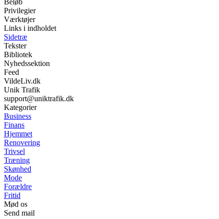
Beløb
Privilegier
Værktøjer
Links i indholdet
Sidetræ
Tekster
Bibliotek
Nyhedssektion
Feed
VildeLiv.dk
Unik Trafik
support@uniktrafik.dk
Kategorier
Business
Finans
Hjemmet
Renovering
Trivsel
Træning
Skønhed
Mode
Forældre
Fritid
Mød os
Send mail