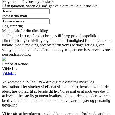
Følg med – få vores nyhedsbrev
Få inspiration, viden og små genveje direkte i din indbakke.
Indtast din mail
Registrer dig
Mange tak for din tilmelding
Jeg har læst og forstået brugervilkår og privatlivspolitik.
Din tilmelding er frivillig, og du har altid mulighed for at trække den
tilbage. Ved tilmelding accepterer du vores betingelser og giver
samtykke til, at vi behandler dine oplysninger som beskrevet i vores
persondatapolitik.
Lær os at kende
Vilde Liv
VildeLiv
Velkommen til Vilde Liv – din digitale oase for livsstil og
inspiration. Her stræber vi efter at skabe et rum, hvor du kan finde
idéer, tips og råd til at berige dit liv. Vores mål er at motivere dig til
at leve dit bedste liv gennem kvalitetsindhold, der spænder over en
bred vifte af emner, herunder sundhed, velvære, rejser og personlig
udvikling.
Vi forstår, at hverdagens travlhed kan gøre det udfordrende at finde