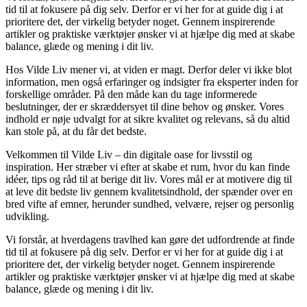
tid til at fokusere på dig selv. Derfor er vi her for at guide dig i at
prioritere det, der virkelig betyder noget. Gennem inspirerende
artikler og praktiske værktøjer ønsker vi at hjælpe dig med at skabe
balance, glæde og mening i dit liv.
Hos Vilde Liv mener vi, at viden er magt. Derfor deler vi ikke blot
information, men også erfaringer og indsigter fra eksperter inden for
forskellige områder. På den måde kan du tage informerede
beslutninger, der er skræddersyet til dine behov og ønsker. Vores
indhold er nøje udvalgt for at sikre kvalitet og relevans, så du altid
kan stole på, at du får det bedste.
Velkommen til Vilde Liv – din digitale oase for livsstil og
inspiration. Her stræber vi efter at skabe et rum, hvor du kan finde
idéer, tips og råd til at berige dit liv. Vores mål er at motivere dig til
at leve dit bedste liv gennem kvalitetsindhold, der spænder over en
bred vifte af emner, herunder sundhed, velvære, rejser og personlig
udvikling.
Vi forstår, at hverdagens travlhed kan gøre det udfordrende at finde
tid til at fokusere på dig selv. Derfor er vi her for at guide dig i at
prioritere det, der virkelig betyder noget. Gennem inspirerende
artikler og praktiske værktøjer ønsker vi at hjælpe dig med at skabe
balance, glæde og mening i dit liv.