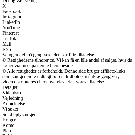
Del og vær venlig
X
Facebook
Instagram
LinkedIn
YouTube
Pinterest
TikTok
Mail
RSS
© Ingen del må gengives uden skriftlig tilladelse.
© Rettighederne tilhører os. Vi kan få en lille andel af salget, hvis du
køber via links på denne hjemmeside.
© Alle rettigheder er forbeholdt. Denne side bruger affiliate-links,
som kan generere indtægt for os. Indholdet må ikke gengives,
videredistribueres eller anvendes uden vores tilladelse.
Detaljer
Videnbase
Vejledning
Anmeldelse
Vi søger
Send oplysninger
Bruger
Konto
Plan