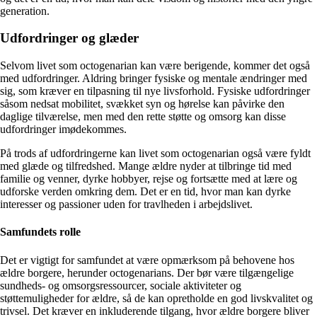
generation.
Udfordringer og glæder
Selvom livet som octogenarian kan være berigende, kommer det også
med udfordringer. Aldring bringer fysiske og mentale ændringer med
sig, som kræver en tilpasning til nye livsforhold. Fysiske udfordringer
såsom nedsat mobilitet, svækket syn og hørelse kan påvirke den
daglige tilværelse, men med den rette støtte og omsorg kan disse
udfordringer imødekommes.
På trods af udfordringerne kan livet som octogenarian også være fyldt
med glæde og tilfredshed. Mange ældre nyder at tilbringe tid med
familie og venner, dyrke hobbyer, rejse og fortsætte med at lære og
udforske verden omkring dem. Det er en tid, hvor man kan dyrke
interesser og passioner uden for travlheden i arbejdslivet.
Samfundets rolle
Det er vigtigt for samfundet at være opmærksom på behovene hos
ældre borgere, herunder octogenarians. Der bør være tilgængelige
sundheds- og omsorgsressourcer, sociale aktiviteter og
støttemuligheder for ældre, så de kan opretholde en god livskvalitet og
trivsel. Det kræver en inkluderende tilgang, hvor ældre borgere bliver