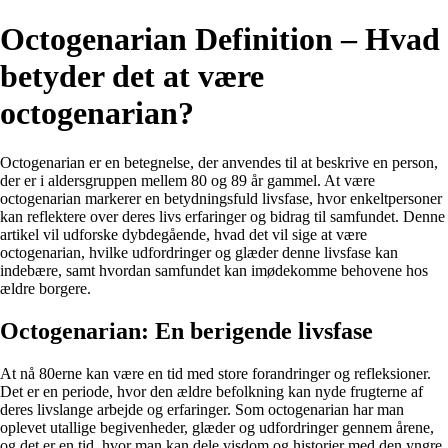
Octogenarian Definition – Hvad
betyder det at være
octogenarian?
Octogenarian er en betegnelse, der anvendes til at beskrive en person,
der er i aldersgruppen mellem 80 og 89 år gammel. At være
octogenarian markerer en betydningsfuld livsfase, hvor enkeltpersoner
kan reflektere over deres livs erfaringer og bidrag til samfundet. Denne
artikel vil udforske dybdegående, hvad det vil sige at være
octogenarian, hvilke udfordringer og glæder denne livsfase kan
indebære, samt hvordan samfundet kan imødekomme behovene hos
ældre borgere.
Octogenarian: En berigende livsfase
At nå 80erne kan være en tid med store forandringer og refleksioner.
Det er en periode, hvor den ældre befolkning kan nyde frugterne af
deres livslange arbejde og erfaringer. Som octogenarian har man
oplevet utallige begivenheder, glæder og udfordringer gennem årene,
og det er en tid, hvor man kan dele visdom og historier med den yngre