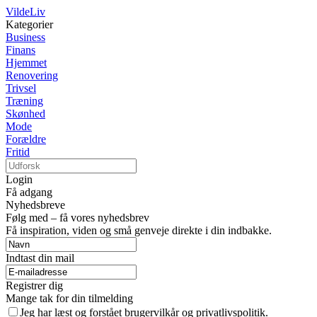
VildeLiv
Kategorier
Business
Finans
Hjemmet
Renovering
Trivsel
Træning
Skønhed
Mode
Forældre
Fritid
Login
Få adgang
Nyhedsbreve
Følg med – få vores nyhedsbrev
Få inspiration, viden og små genveje direkte i din indbakke.
Indtast din mail
Registrer dig
Mange tak for din tilmelding
Jeg har læst og forstået brugervilkår og privatlivspolitik.