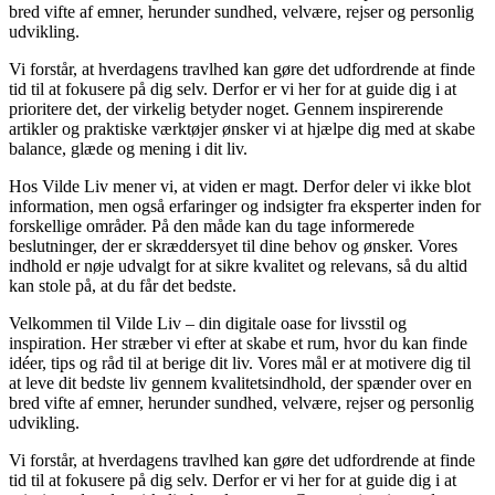
bred vifte af emner, herunder sundhed, velvære, rejser og personlig
udvikling.
Vi forstår, at hverdagens travlhed kan gøre det udfordrende at finde
tid til at fokusere på dig selv. Derfor er vi her for at guide dig i at
prioritere det, der virkelig betyder noget. Gennem inspirerende
artikler og praktiske værktøjer ønsker vi at hjælpe dig med at skabe
balance, glæde og mening i dit liv.
Hos Vilde Liv mener vi, at viden er magt. Derfor deler vi ikke blot
information, men også erfaringer og indsigter fra eksperter inden for
forskellige områder. På den måde kan du tage informerede
beslutninger, der er skræddersyet til dine behov og ønsker. Vores
indhold er nøje udvalgt for at sikre kvalitet og relevans, så du altid
kan stole på, at du får det bedste.
Velkommen til Vilde Liv – din digitale oase for livsstil og
inspiration. Her stræber vi efter at skabe et rum, hvor du kan finde
idéer, tips og råd til at berige dit liv. Vores mål er at motivere dig til
at leve dit bedste liv gennem kvalitetsindhold, der spænder over en
bred vifte af emner, herunder sundhed, velvære, rejser og personlig
udvikling.
Vi forstår, at hverdagens travlhed kan gøre det udfordrende at finde
tid til at fokusere på dig selv. Derfor er vi her for at guide dig i at