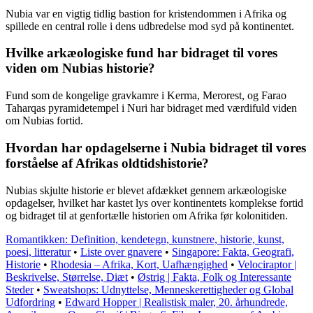
Nubia var en vigtig tidlig bastion for kristendommen i Afrika og
spillede en central rolle i dens udbredelse mod syd på kontinentet.
Hvilke arkæologiske fund har bidraget til vores
viden om Nubias historie?
Fund som de kongelige gravkamre i Kerma, Merorest, og Farao
Taharqas pyramidetempel i Nuri har bidraget med værdifuld viden
om Nubias fortid.
Hvordan har opdagelserne i Nubia bidraget til vores
forståelse af Afrikas oldtidshistorie?
Nubias skjulte historie er blevet afdækket gennem arkæologiske
opdagelser, hvilket har kastet lys over kontinentets komplekse fortid
og bidraget til at genfortælle historien om Afrika før kolonitiden.
Romantikken: Definition, kendetegn, kunstnere, historie, kunst,
poesi, litteratur
•
Liste over gnavere
•
Singapore: Fakta, Geografi,
Historie
•
Rhodesia – Afrika, Kort, Uafhængighed
•
Velociraptor |
Beskrivelse, Størrelse, Diæt
•
Østrig | Fakta, Folk og Interessante
Steder
•
Sweatshops: Udnyttelse, Menneskerettigheder og Global
Udfordring
•
Edward Hopper | Realistisk maler, 20. århundrede,