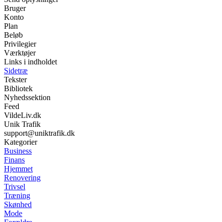
Bruger
Konto
Plan
Beløb
Privilegier
Værktøjer
Links i indholdet
Sidetræ
Tekster
Bibliotek
Nyhedssektion
Feed
VildeLiv.dk
Unik Trafik
support@uniktrafik.dk
Kategorier
Business
Finans
Hjemmet
Renovering
Trivsel
Træning
Skønhed
Mode