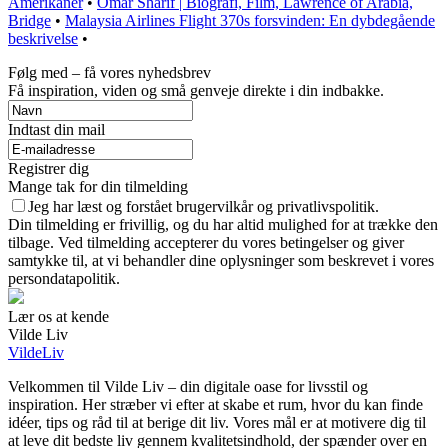
Amerikaner
•
Omar Sharif | Biografi, Film, Lawrence of Arabia,
Bridge
•
Malaysia Airlines Flight 370s forsvinden: En dybdegående
beskrivelse
•
Følg med – få vores nyhedsbrev
Få inspiration, viden og små genveje direkte i din indbakke.
Indtast din mail
Registrer dig
Mange tak for din tilmelding
Jeg har læst og forstået brugervilkår og privatlivspolitik.
Din tilmelding er frivillig, og du har altid mulighed for at trække den
tilbage. Ved tilmelding accepterer du vores betingelser og giver
samtykke til, at vi behandler dine oplysninger som beskrevet i vores
persondatapolitik.
Lær os at kende
Vilde Liv
VildeLiv
Velkommen til Vilde Liv – din digitale oase for livsstil og
inspiration. Her stræber vi efter at skabe et rum, hvor du kan finde
idéer, tips og råd til at berige dit liv. Vores mål er at motivere dig til
at leve dit bedste liv gennem kvalitetsindhold, der spænder over en