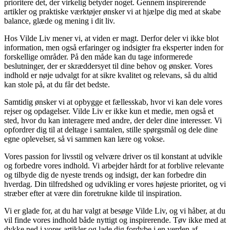
prioritere det, der virkelig betyder noget. Gennem inspirerende
artikler og praktiske værktøjer ønsker vi at hjælpe dig med at skabe
balance, glæde og mening i dit liv.
Hos Vilde Liv mener vi, at viden er magt. Derfor deler vi ikke blot
information, men også erfaringer og indsigter fra eksperter inden for
forskellige områder. På den måde kan du tage informerede
beslutninger, der er skræddersyet til dine behov og ønsker. Vores
indhold er nøje udvalgt for at sikre kvalitet og relevans, så du altid
kan stole på, at du får det bedste.
Samtidig ønsker vi at opbygge et fællesskab, hvor vi kan dele vores
rejser og opdagelser. Vilde Liv er ikke kun et medie, men også et
sted, hvor du kan interagere med andre, der deler dine interesser. Vi
opfordrer dig til at deltage i samtalen, stille spørgsmål og dele dine
egne oplevelser, så vi sammen kan lære og vokse.
Vores passion for livsstil og velvære driver os til konstant at udvikle
og forbedre vores indhold. Vi arbejder hårdt for at forblive relevante
og tilbyde dig de nyeste trends og indsigt, der kan forbedre din
hverdag. Din tilfredshed og udvikling er vores højeste prioritet, og vi
stræber efter at være din foretrukne kilde til inspiration.
Vi er glade for, at du har valgt at besøge Vilde Liv, og vi håber, at du
vil finde vores indhold både nyttigt og inspirerende. Tøv ikke med at
dykke ned i vores artikler og lade dig fordybe i en verden af