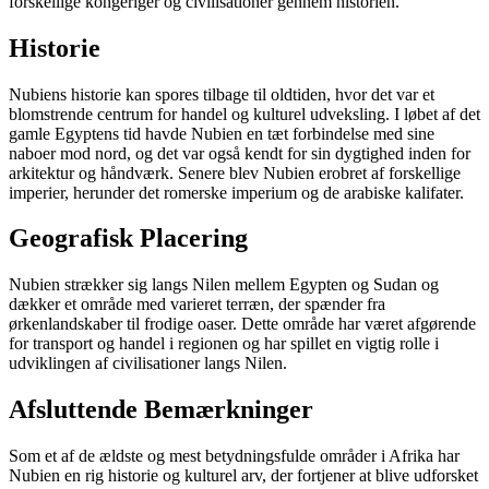
forskellige kongeriger og civilisationer gennem historien.
Historie
Nubiens historie kan spores tilbage til oldtiden, hvor det var et
blomstrende centrum for handel og kulturel udveksling. I løbet af det
gamle Egyptens tid havde Nubien en tæt forbindelse med sine
naboer mod nord, og det var også kendt for sin dygtighed inden for
arkitektur og håndværk. Senere blev Nubien erobret af forskellige
imperier, herunder det romerske imperium og de arabiske kalifater.
Geografisk Placering
Nubien strækker sig langs Nilen mellem Egypten og Sudan og
dækker et område med varieret terræn, der spænder fra
ørkenlandskaber til frodige oaser. Dette område har været afgørende
for transport og handel i regionen og har spillet en vigtig rolle i
udviklingen af ​​civilisationer langs Nilen.
Afsluttende Bemærkninger
Som et af de ældste og mest betydningsfulde områder i Afrika har
Nubien en rig historie og kulturel arv, der fortjener at blive udforsket