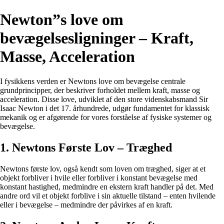
Newton”s love om
bevægelsesligninger – Kraft,
Masse, Acceleration
I fysikkens verden er Newtons love om bevægelse centrale
grundprincipper, der beskriver forholdet mellem kraft, masse og
acceleration. Disse love, udviklet af den store videnskabsmand Sir
Isaac Newton i det 17. århundrede, udgør fundamentet for klassisk
mekanik og er afgørende for vores forståelse af fysiske systemer og
bevægelse.
1. Newtons Første Lov – Træghed
Newtons første lov, også kendt som loven om træghed, siger at et
objekt forbliver i hvile eller forbliver i konstant bevægelse med
konstant hastighed, medmindre en ekstern kraft handler på det. Med
andre ord vil et objekt forblive i sin aktuelle tilstand – enten hvilende
eller i bevægelse – medmindre der påvirkes af en kraft.