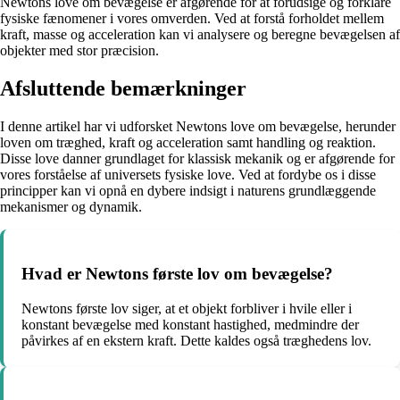
Newtons love om bevægelse er afgørende for at forudsige og forklare
fysiske fænomener i vores omverden. Ved at forstå forholdet mellem
kraft, masse og acceleration kan vi analysere og beregne bevægelsen af
objekter med stor præcision.
Afsluttende bemærkninger
I denne artikel har vi udforsket Newtons love om bevægelse, herunder
loven om træghed, kraft og acceleration samt handling og reaktion.
Disse love danner grundlaget for klassisk mekanik og er afgørende for
vores forståelse af universets fysiske love. Ved at fordybe os i disse
principper kan vi opnå en dybere indsigt i naturens grundlæggende
mekanismer og dynamik.
Hvad er Newtons første lov om bevægelse?
Newtons første lov siger, at et objekt forbliver i hvile eller i
konstant bevægelse med konstant hastighed, medmindre der
påvirkes af en ekstern kraft. Dette kaldes også træghedens lov.