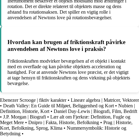
Inertimoment beskriver et objekts modstand mod ændringer i
rotation. Det er direkte relateret til objektets masse og dens
afstand fra rotationsaksen. Det spiller en vigtig rolle i
anvendelsen af Newtons love på rotationsbevægelser.
Hvordan kan brugen af friktionskraft påvirke
anvendelsen af Newtons love i praksis?
Friktionskraften modvirker bevægelsen af et objekt i kontakt
med en overflade og kan påvirke objektets acceleration og
hastighed. For at anvende Newtons love præcist, er det vigtigt
at tage hensyn til friktionskraften og dens virkning på objektets
bevægelse.
Ebenezer Scrooge | fiktiv karakter
•
Lineær algebra | Matricer, Vektorer
•
Death Valley: En Guide til Miljøet, Beliggenhed og Kort
•
Nubien |
Definition, Historie, Kort
•
Daniel Day-Lewis | Biografi, Film, Bedrift
•
J.P. Morgan | Biografi
•
Lær alt om Fjerkræ: Definition, Fugle og
Meget Mere
•
Dnipro | Fakta, Historie, Befolkning
•
Prag | Historie,
Kort, Befolkning, Sprog, Klima
•
Nummersymbolik: Historie og
Betydning
•