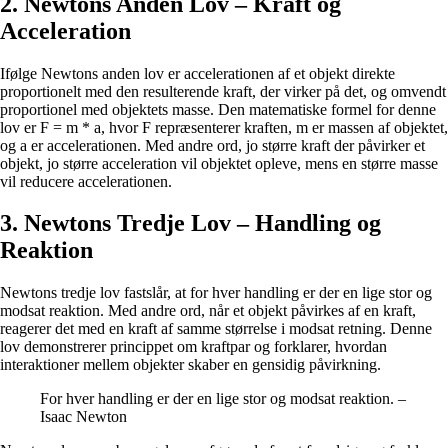
2. Newtons Anden Lov – Kraft og
Acceleration
Ifølge Newtons anden lov er accelerationen af et objekt direkte
proportionelt med den resulterende kraft, der virker på det, og omvendt
proportionel med objektets masse. Den matematiske formel for denne
lov er F = m * a, hvor F repræsenterer kraften, m er massen af objektet,
og a er accelerationen. Med andre ord, jo større kraft der påvirker et
objekt, jo større acceleration vil objektet opleve, mens en større masse
vil reducere accelerationen.
3. Newtons Tredje Lov – Handling og
Reaktion
Newtons tredje lov fastslår, at for hver handling er der en lige stor og
modsat reaktion. Med andre ord, når et objekt påvirkes af en kraft,
reagerer det med en kraft af samme størrelse i modsat retning. Denne
lov demonstrerer princippet om kraftpar og forklarer, hvordan
interaktioner mellem objekter skaber en gensidig påvirkning.
For hver handling er der en lige stor og modsat reaktion. –
Isaac Newton