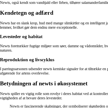
Newts, også kendt som vandtjald eller firben, tilhører salamanderfamilie
Kendetegn og adfærd
Newts har en slank krop, hud med mange slimkirtler og en intelligent ja
lemmer, hvilket gør dem endnu mere exceptionelle.
Levesteder og habitat
Newts foretrækker fugtige miljøer som søer, damme og vådområder, hvor
naturen.
Reproduktion og livscyklus
I parringssæsonen udsender newts kemiske signaler for at tiltrække en p
afgørende for artens overlevelse.
Betydningen af newts i økosystemet
Newts spiller en vigtig rolle som rovdyr i deres habitat ved at kontroll
vigtigheden af at bevare deres levesteder.
Newts er fascinerende skabninger, der symboliserer skønheden o