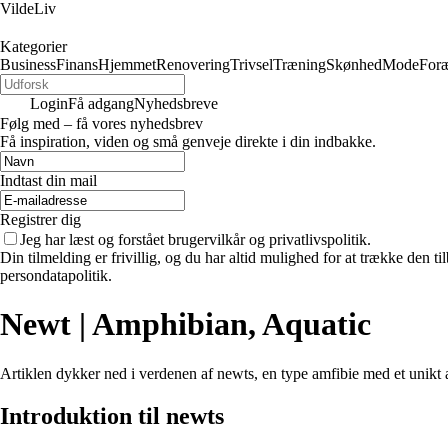
VildeLiv
Kategorier
Business
Finans
Hjemmet
Renovering
Trivsel
Træning
Skønhed
Mode
Foræ
Login
Få adgang
Nyhedsbreve
Følg med – få vores nyhedsbrev
Få inspiration, viden og små genveje direkte i din indbakke.
Indtast din mail
Registrer dig
Jeg har læst og forstået brugervilkår og privatlivspolitik.
Din tilmelding er frivillig, og du har altid mulighed for at trække den 
persondatapolitik.
Newt | Amphibian, Aquatic
Artiklen dykker ned i verdenen af newts, en type amfibie med et unikt 
Introduktion til newts