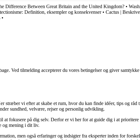
he Difference Between Great Britain and the United Kingdom?
•
Washi
tectionisme: Definition, eksempler og konsekvenser
•
Cactus | Beskrive
s
•
tilbage. Ved tilmelding accepterer du vores betingelser og giver samtykke
 stræber vi efter at skabe et rum, hvor du kan finde idéer, tips og råd til 
nder sundhed, velvære, rejser og personlig udvikling.
il at fokusere på dig selv. Derfor er vi her for at guide dig i at priorite
 og mening i dit liv.
ormation, men også erfaringer og indsigter fra eksperter inden for forsk