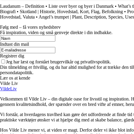
Laudanum – Definition
•
Liste over byer og byer i Danmark
•
What’s t
Biografi
•
Skotland | Historie, Hovedstad, Kort, Flag, Befolkning
•
Pro
Hovedstad, Valuta
•
Angel’s trumpet | Plant, Description, Species, Use
Følg med – få vores nyhedsbrev
Få inspiration, viden og små genveje direkte i din indbakke.
Indtast din mail
Registrer dig
Jeg har læst og forstået brugervilkår og privatlivspolitik.
Din tilmelding er frivillig, og du har altid mulighed for at trække den 
persondatapolitik.
Lær os at kende
Vilde Liv
VildeLiv
Velkommen til Vilde Liv – din digitale oase for livsstil og inspiration. Her
gennem kvalitetsindhold, der spænder over en bred vifte af emner, heru
Vi forstår, at hverdagens travlhed kan gøre det udfordrende at finde tid t
praktiske værktøjer ønsker vi at hjælpe dig med at skabe balance, glæde
Hos Vilde Liv mener vi, at viden er magt. Derfor deler vi ikke blot inf