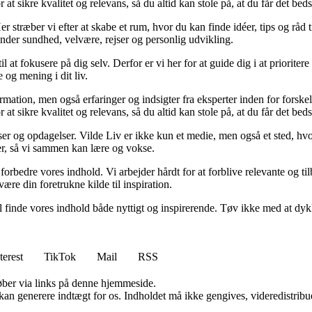
t sikre kvalitet og relevans, så du altid kan stole på, at du får det beds
 stræber vi efter at skabe et rum, hvor du kan finde idéer, tips og råd til 
nder sundhed, velvære, rejser og personlig udvikling.
il at fokusere på dig selv. Derfor er vi her for at guide dig i at priorite
 og mening i dit liv.
ormation, men også erfaringer og indsigter fra eksperter inden for forsk
t sikre kvalitet og relevans, så du altid kan stole på, at du får det beds
ser og opdagelser. Vilde Liv er ikke kun et medie, men også et sted, hvo
lser, så vi sammen kan lære og vokse.
g forbedre vores indhold. Vi arbejder hårdt for at forblive relevante og 
være din foretrukne kilde til inspiration.
 vil finde vores indhold både nyttigt og inspirerende. Tøv ikke med at dy
terest
TikTok
Mail
RSS
 køber via links på denne hjemmeside.
 kan generere indtægt for os. Indholdet må ikke gengives, videredistribue