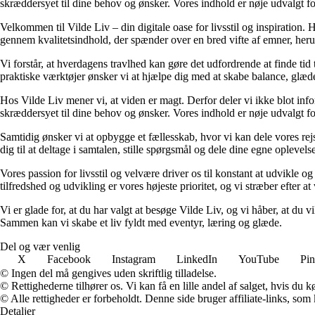
skræddersyet til dine behov og ønsker. Vores indhold er nøje udvalgt for a
Velkommen til Vilde Liv – din digitale oase for livsstil og inspiration. Her
gennem kvalitetsindhold, der spænder over en bred vifte af emner, heru
Vi forstår, at hverdagens travlhed kan gøre det udfordrende at finde tid t
praktiske værktøjer ønsker vi at hjælpe dig med at skabe balance, glæde
Hos Vilde Liv mener vi, at viden er magt. Derfor deler vi ikke blot inf
skræddersyet til dine behov og ønsker. Vores indhold er nøje udvalgt for a
Samtidig ønsker vi at opbygge et fællesskab, hvor vi kan dele vores rej
dig til at deltage i samtalen, stille spørgsmål og dele dine egne opleve
Vores passion for livsstil og velvære driver os til konstant at udvikle o
tilfredshed og udvikling er vores højeste prioritet, og vi stræber efter at 
Vi er glade for, at du har valgt at besøge Vilde Liv, og vi håber, at du
Sammen kan vi skabe et liv fyldt med eventyr, læring og glæde.
Del og vær venlig
X
Facebook
Instagram
LinkedIn
YouTube
Pin
© Ingen del må gengives uden skriftlig tilladelse.
© Rettighederne tilhører os. Vi kan få en lille andel af salget, hvis du
© Alle rettigheder er forbeholdt. Denne side bruger affiliate-links, som
Detaljer