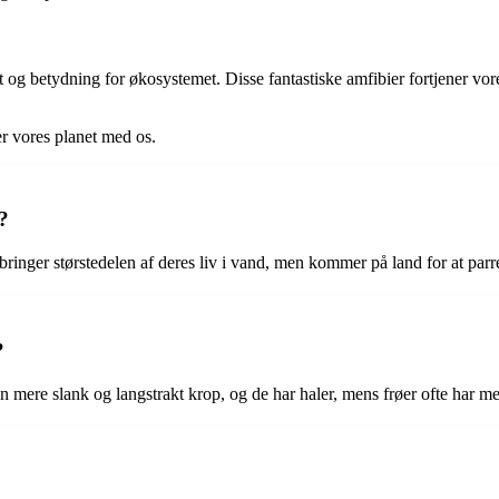
 og betydning for økosystemet. Disse fantastiske amfibier fortjener vores
er vores planet med os.
?
lbringer størstedelen af deres liv i vand, men kommer på land for at par
?
n mere slank og langstrakt krop, og de har haler, mens frøer ofte har m