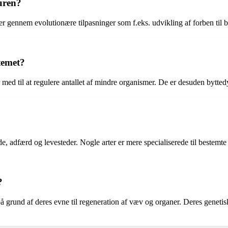
turen?
er gennem evolutionære tilpasninger som f.eks. udvikling af forben til b
temet?
r med til at regulere antallet af mindre organismer. De er desuden bytte
nde, adfærd og levesteder. Nogle arter er mere specialiserede til bestemte
?
grund af deres evne til regeneration af væv og organer. Deres genetiske