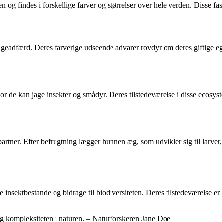
n og findes i forskellige farver og størrelser over hele verden. Disse fa
geadfærd. Deres farverige udseende advarer rovdyr om deres giftige egens
 de kan jage insekter og smådyr. Deres tilstedeværelse i disse ecosys
artner. Efter befrugtning lægger hunnen æg, som udvikler sig til larver
ere insektbestande og bidrage til biodiversiteten. Deres tilstedeværelse 
g kompleksiteten i naturen. – Naturforskeren Jane Doe